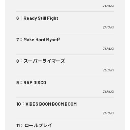
ZARAKI
6
：
Ready Still Fight
ZARAKI
7
：
Make Hard Myself
ZARAKI
8
：
スーパーライマーズ
ZARAKI
9
：
RAP DISCO
ZARAKI
10
：
VIBES BOOM BOOM BOOM
ZARAKI
11
：
ロールプレイ