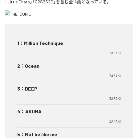
「Little Charo」「O2S2S2O」を含む全14曲となっている。
1
：
Million Technique
ZARAKI
2
：
Ocean
ZARAKI
3
：
DEEP
ZARAKI
4
：
AKUMA
ZARAKI
5
：
Not be like me