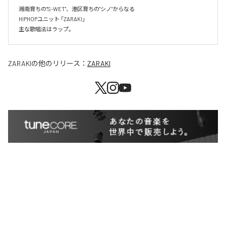
湘南育ちの"S-WET"、港区育ちの"シノ"からなる

HIPHOPユニット 「ZARAKI」

主な歌唱法はラップ。
ZARAKI
の他のリリース：
ZARAKI