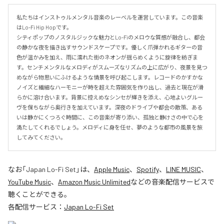
私たちはインストゥルメンタル音楽のレーベルを運営しています。この音楽
はLo-Fi Hip Hopです。

シティポップのノスタルジックな魅力とLo-Fiのメロウな質感が融合し、都会
の静かな夜を描き出すサウンドスケープです。優しく爪弾かれるギターの音
色が温かみを加え、雨に濡れた街のネオンが揺らめくように旋律を紡ぎま
す。センチメンタルなメロディがスムーズなリズムの上に広がり、夜景を見つ
めながら物思いにふけるような情景を呼び起こします。レコードのかすかな
ノイズと繊細なハーモニーが時を超えた雰囲気を作り出し、過去と現在が滑
らかに溶け合います。背景に控えめなシンセが輝きを添え、心地よいグルー
ヴを保ちながら奥行きを加えています。深夜のドライブや都会の散策、ある
いは静かにくつろぐ時間に、この音楽が寄り添い、孤独と静けさの中で心を
満たしてくれるでしょう。メロディに身を任せ、夢のような都市の風景を旅
してみてください。
なお「
Japan Lo-Fi Set
」は、
Apple Music
、
Spotify
、
LINE MUSIC
、
YouTube Music
、
Amazon Music Unlimited
などの音楽配信サービスで
聴くことができる。
各配信サービス：
Japan Lo-Fi Set