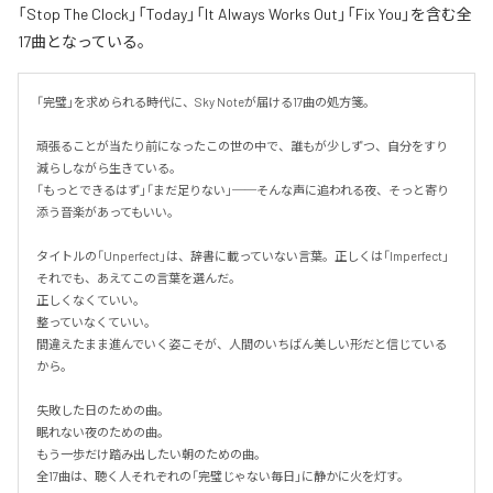
「Stop The Clock」「Today」「It Always Works Out」「Fix You」を含む全
17曲となっている。
「完璧」を求められる時代に、Sky Noteが届ける17曲の処方箋。

頑張ることが当たり前になったこの世の中で、誰もが少しずつ、自分をすり
減らしながら生きている。

「もっとできるはず」「まだ足りない」──そんな声に追われる夜、そっと寄り
添う音楽があってもいい。

タイトルの「Unperfect」は、辞書に載っていない言葉。正しくは「Imperfect」
それでも、あえてこの言葉を選んだ。

正しくなくていい。

整っていなくていい。

間違えたまま進んでいく姿こそが、人間のいちばん美しい形だと信じている
から。

失敗した日のための曲。

眠れない夜のための曲。

もう一歩だけ踏み出したい朝のための曲。

全17曲は、聴く人それぞれの「完璧じゃない毎日」に静かに火を灯す。
