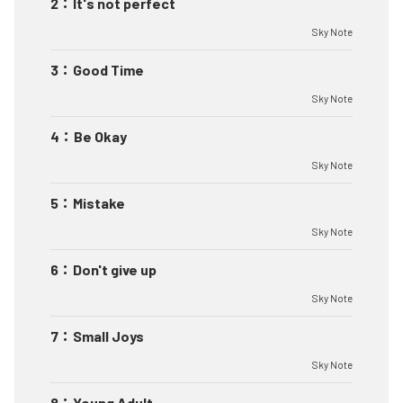
2
：
It's not perfect
Sky Note
3
：
Good Time
Sky Note
4
：
Be Okay
Sky Note
5
：
Mistake
Sky Note
6
：
Don't give up
Sky Note
7
：
Small Joys
Sky Note
8
：
Young Adult