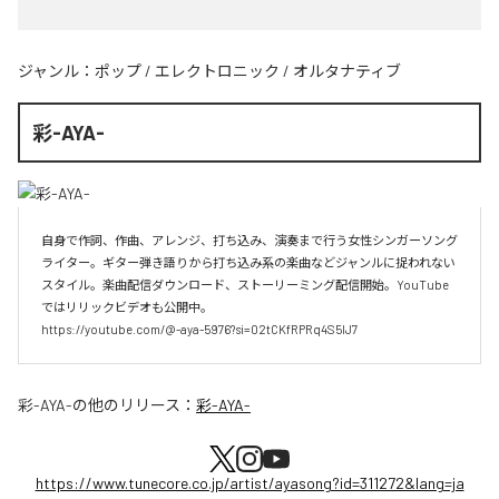
ジャンル：
ポップ
/
エレクトロニック
/
オルタナティブ
彩-AYA-
自身で作詞、作曲、アレンジ、打ち込み、演奏まで行う女性シンガーソング
ライター。ギター弾き語りから打ち込み系の楽曲などジャンルに捉われない
スタイル。楽曲配信ダウンロード、ストーリーミング配信開始。YouTube
ではリリックビデオも公開中。

https://youtube.com/@-aya-5976?si=02tCKfRPRq4S5lJ7
彩-AYA-
の他のリリース：
彩-AYA-
https://www.tunecore.co.jp/artist/ayasong?id=311272&lang=ja