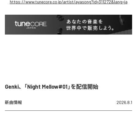
https://www.tunecore.co.jp/artist/ayasong?id=311272&lang=ja
Genki、「Night Mellow#01」を配信開始
新曲情報
2026.8.1