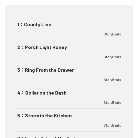
1
：
County Line
StoryBeats
2
：
Porch Light Honey
StoryBeats
3
：
Ring From the Drawer
StoryBeats
4
：
Dollar on the Dash
StoryBeats
5
：
Storm in the Kitchen
StoryBeats