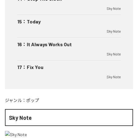
Sky Note
15
：
Today
Sky Note
16
：
It Always Works Out
Sky Note
17
：
Fix You
Sky Note
ジャンル：
ポップ
Sky Note