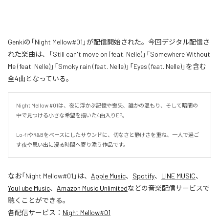
Genkiの「Night Mellow#01」が配信開始された。今回デジタル配信さ
れた楽曲は、「Still can't move on (feat. Nelle)」「Somewhere Without
Me (feat. Nelle)」「Smoky rain (feat. Nelle)」「Eyes (feat. Nelle)」を含む
全4曲となっている。
Night Mellow #01は、夜に浮かぶ記憶や喪失、誰かの温もり、そして暗闇の
中で見つける小さな希望を描いた4曲入りEP。

Lo-fiやR&Bをベースにしたサウンドに、切なさと静けさを重ね、一人で過ご
す夜や思い出に浸る時間へ寄り添う作品です。
なお「
Night Mellow#01
」は、
Apple Music
、
Spotify
、
LINE MUSIC
、
YouTube Music
、
Amazon Music Unlimited
などの音楽配信サービスで
聴くことができる。
各配信サービス：
Night Mellow#01