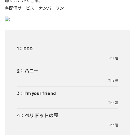
聴くことができる。
各配信サービス：
ナンバーワン
1
：
DDD
The 瞳
2
：
ハニー
The 瞳
3
：
I'm your friend
The 瞳
4
：
ペリドットの雫
The 瞳