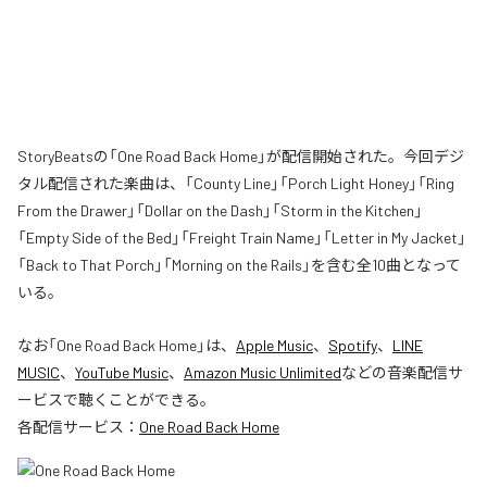
StoryBeatsの「One Road Back Home」が配信開始された。今回デジ
タル配信された楽曲は、「County Line」「Porch Light Honey」「Ring
From the Drawer」「Dollar on the Dash」「Storm in the Kitchen」
「Empty Side of the Bed」「Freight Train Name」「Letter in My Jacket」
「Back to That Porch」「Morning on the Rails」を含む全10曲となって
いる。
なお「
One Road Back Home
」は、
Apple Music
、
Spotify
、
LINE
MUSIC
、
YouTube Music
、
Amazon Music Unlimited
などの音楽配信サ
ービスで聴くことができる。
各配信サービス：
One Road Back Home