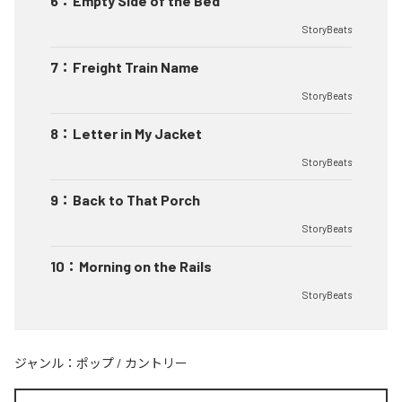
6
：
Empty Side of the Bed
StoryBeats
7
：
Freight Train Name
StoryBeats
8
：
Letter in My Jacket
StoryBeats
9
：
Back to That Porch
StoryBeats
10
：
Morning on the Rails
StoryBeats
ジャンル：
ポップ
/
カントリー