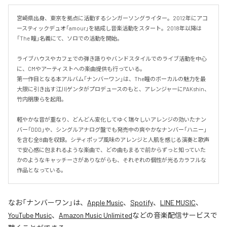
宮崎県出身、東京を拠点に活動するシンガーソングライター。2012年にアコ
ースティックデュオ「amour」を結成し音楽活動をスタート。2018年以降は
「The 瞳」名義にて、ソロでの活動を開始。

ライブハウスやカフェでの弾き語りやバンドスタイルでのライブ活動を中心
に、CMやアーティストへの楽曲提供も行っている。

第一作目となる本アルバム「ナンバーワン」は、The瞳のボーカルの魅力を最
大限に引き出す江川ゲンタがプロデュースのもと、アレンジャーにPAKshin、
竹内朋康らを起用。

軽やかな音が重なり、どんどん変化してゆく瑞々しいアレンジの効いたナン
バー「DDD」や、シングルアナログ盤でも発売中の爽やかなナンバー「ハニー」
を含む全8曲を収録。シティポップ風味のアレンジと人肌を感じる演奏と歌声
で安心感に包まれるような楽曲で、どの曲もまるで前からずっと知っていた
かのようなキャッチーさがありながらも、それぞれの個性が光るカラフルな
作品となっている。
なお「
ナンバーワン
」は、
Apple Music
、
Spotify
、
LINE MUSIC
、
YouTube Music
、
Amazon Music Unlimited
などの音楽配信サービスで