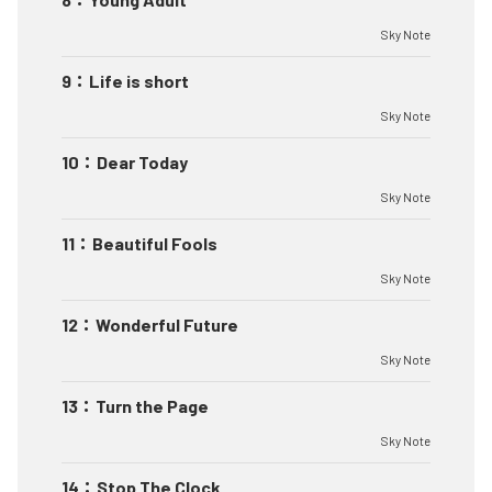
Sky Note
9
：
Life is short
Sky Note
10
：
Dear Today
Sky Note
11
：
Beautiful Fools
Sky Note
12
：
Wonderful Future
Sky Note
13
：
Turn the Page
Sky Note
14
：
Stop The Clock