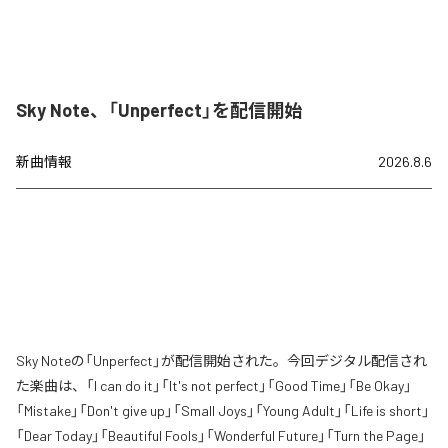
Sky Note、「Unperfect」を配信開始
新曲情報
2026.8.6
Sky Noteの「Unperfect」が配信開始された。今回デジタル配信され
た楽曲は、「I can do it」「It's not perfect」「Good Time」「Be Okay」
「Mistake」「Don't give up」「Small Joys」「Young Adult」「Life is short」
「Dear Today」「Beautiful Fools」「Wonderful Future」「Turn the Page」