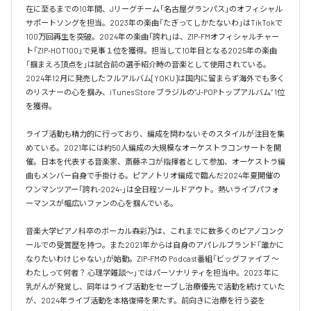
在に至るまでの10年間、Jリーグチーム「名古屋グランパス」のオフィシャル
サポートソングを担当。2023年の楽曲「たぎってしかたないわ」はTikTokで
100万回再生を突破。2024年の楽曲「誇れ」は、ZIP-FMオフィシャルチャー
ト「ZIP-HOT100」で見事１位を獲得。担当して10年目となる2025年の楽曲
「掴まえろ頂点を」は試合前の選手紹介時の音楽として使用されている。

2024年12月に発売したフルアルバム[YOKU]は国内に留まらず海外でも多く
のリスナーの心を掴み、iTunes Store ブラジルの”J-POPトップアルバム” 1位
を獲得。

ライブ活動も精力的に行っており、編成を問わないそのスタイルが注目を集
めている。2021年には約50人編成の大規模なオーケストラコンサートを開
催。日本を代表する音楽家、斎藤ネコが指揮者として参加、オーケストラ編
曲もメンバー自身で手掛ける。ピアノトリオ編成で臨んだ2024年夏開催の
ワンマンツアー「誇れ-2024-」は全日程ソールドアウト。熱いライブパフォ
ーマンスが幅広いファンの心を掴んでいる。

音楽大学ピアノ科卒のボーカル森彩乃は、これまでに数多くのピアノコンク
ールでの受賞歴を持つ。また2021年からは自身のアパレルブランド「誰かに
なりたいわけじゃない」が始動。ZIP-FMの Podcast番組「ビッグファイブ 〜
わたしって何者？ 心理学雑談〜」ではパーソナリティを担当中。2023 年に
乳がんが発覚し、同年はライブ活動をセーブし治療優先で活動を続けていた
が、2024年ライブ活動を本格復帰を果たす。前向きに治療を行う姿を