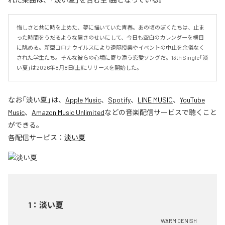
悔しさと共に時を止めた、夢に描いていた青春。あの頃のぼくたちは、止ま
った時間をうだるような暑さのせいにして、今日も空白のカレンダーを横目
に眺める。新型コロナウイルスにより遠隔授業やイベントの中止を余儀なく
された学生たち。そんな彼らの心境に寄り添う恋愛ソングだ。13th Single「淡
い夏」は2026年8月8日(土)にリリースを開始した。
なお「
淡い夏
」は、
Apple Music
、
Spotify
、
LINE MUSIC
、
YouTube
Music
、
Amazon Music Unlimited
などの音楽配信サービスで聴くこと
ができる。
各配信サービス：
淡い夏
1
：
淡い夏
WARM DENISH