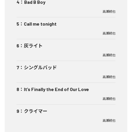
4
：
Bad B Boy
高瀬統也
5
：
Call me tonight
高瀬統也
6
：
灰ライト
高瀬統也
7
：
シングルバッド
高瀬統也
8
：
It’s Finally the End of Our Love
高瀬統也
9
：
クライマー
高瀬統也