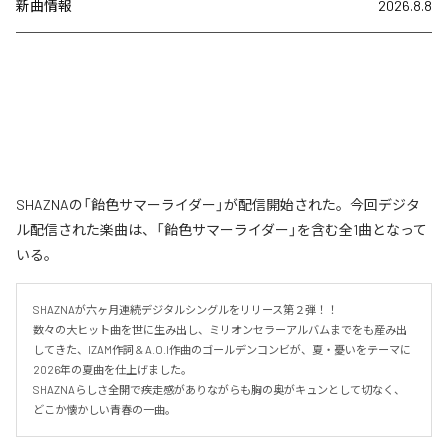
新曲情報
2026.8.8
SHAZNAの「飴色サマーライダー」が配信開始された。今回デジタ
ル配信された楽曲は、「飴色サマーライダー」を含む全1曲となって
いる。
SHAZNAが六ヶ月連続デジタルシングルをリリース第２弾！！

数々の大ヒット曲を世に生み出し、ミリオンセラーアルバムまでをも産み出
してきた、IZAM作詞 & A.O.I作曲のゴールデンコンビが、夏・憂いをテーマに
2026年の夏曲を仕上げました。

SHAZNAらしさ全開で疾走感がありながらも胸の奥がキュンとして切なく、
どこか懐かしい青春の一曲。