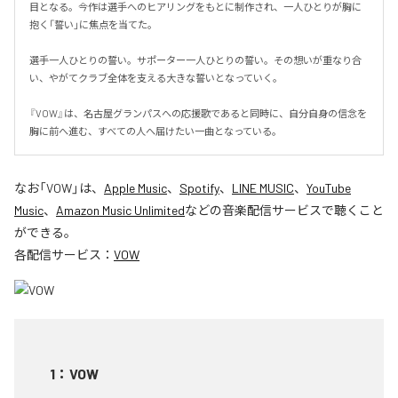
目となる。今作は選手へのヒアリングをもとに制作され、一人ひとりが胸に
抱く「誓い」に焦点を当てた。

選手一人ひとりの誓い。サポーター一人ひとりの誓い。その想いが重なり合
い、やがてクラブ全体を支える大きな誓いとなっていく。

『VOW』は、名古屋グランパスへの応援歌であると同時に、自分自身の信念を
胸に前へ進む、すべての人へ届けたい一曲となっている。
なお「
VOW
」は、
Apple Music
、
Spotify
、
LINE MUSIC
、
YouTube
Music
、
Amazon Music Unlimited
などの音楽配信サービスで聴くこと
ができる。
各配信サービス：
VOW
1
：
VOW