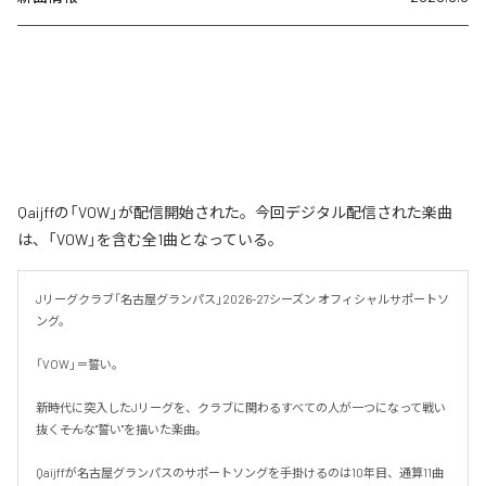
Qaijffの「VOW」が配信開始された。今回デジタル配信された楽曲
は、「VOW」を含む全1曲となっている。
Jリーグクラブ「名古屋グランパス」2026-27シーズン オフィシャルサポートソ
ング。

「VOW」＝誓い。

新時代に突入したJリーグを、クラブに関わるすべての人が一つになって戦い
抜く――そんな"誓い"を描いた楽曲。

Qaijffが名古屋グランパスのサポートソングを手掛けるのは10年目、通算11曲