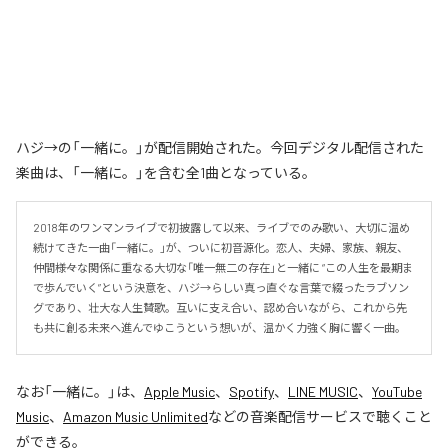
ハジ→の「一緒に。」が配信開始された。今回デジタル配信された
楽曲は、「一緒に。」を含む全1曲となっている。
2018年のワンマンライブで初披露して以来、ライブでのみ歌い、大切に温め
続けてきた一曲「一緒に。」が、ついに初音源化。恋人、夫婦、家族、親友、
仲間――様々な関係に重なる大切な「唯一無二の存在」と一緒に “この人生を最期ま
で歩んでいく”という決意を、ハジ→らしい真っ直ぐな言葉で綴ったラブソン
グであり、壮大な人生賛歌。互いに支え合い、認め合いながら、これから先
も共に創る未来へ進んでゆこうという想いが、温かく力強く胸に響く一曲。
なお「
一緒に。
」は、
Apple Music
、
Spotify
、
LINE MUSIC
、
YouTube
Music
、
Amazon Music Unlimited
などの音楽配信サービスで聴くこと
ができる。