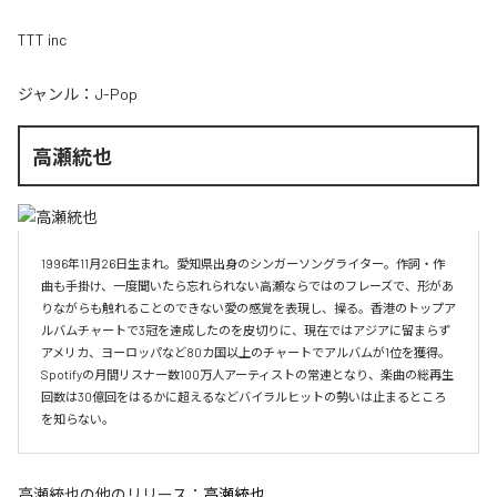
TTT inc
ジャンル：
J-Pop
高瀬統也
1996年11月26日生まれ。愛知県出身のシンガーソングライター。作詞・作
曲も手掛け、一度聞いたら忘れられない高瀬ならではのフレーズで、形があ
りながらも触れることのできない愛の感覚を表現し、操る。香港のトップア
ルバムチャートで3冠を達成したのを皮切りに、現在ではアジアに留まらず
アメリカ、ヨーロッパなど80カ国以上のチャートでアルバムが1位を獲得。
Spotifyの月間リスナー数100万人アーティストの常連となり、楽曲の総再生
回数は30億回をはるかに超えるなどバイラルヒットの勢いは止まるところ
を知らない。
高瀬統也
の他のリリース：
高瀬統也