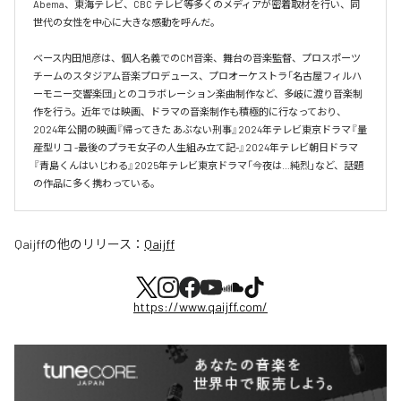
Abema、東海テレビ、CBC テレビ等多くのメディアが密着取材を行い、同
世代の女性を中心に大きな感動を呼んだ。

ベース内田旭彦は、個人名義でのCM音楽、舞台の音楽監督、プロスポーツ
チームのスタジアム音楽プロデュース、プロオーケストラ「名古屋フィルハ
ーモニー交響楽団」とのコラボレーション楽曲制作など、多岐に渡り音楽制
作を行う。近年では映画、ドラマの音楽制作も積極的に行なっており、
2024年公開の映画『帰ってきた あぶない刑事』2024年テレビ東京ドラマ『量
産型リコ -最後のプラモ女子の人生組み立て記-』2024年テレビ朝日ドラマ
『青島くんはいじわる』2025年テレビ東京ドラマ「今夜は…純烈」など、話題
の作品に多く携わっている。
Qaijff
の他のリリース：
Qaijff
https://www.qaijff.com/