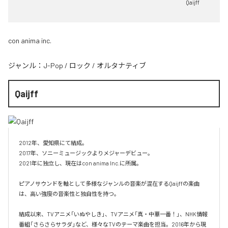
Qaijff
con anima inc.
ジャンル：
J-Pop
/
ロック
/
オルタナティブ
Qaijff
2012年、愛知県にて結成。

2017年、ソニーミュージックよりメジャーデビュー。

2021年に独立し、現在はcon anima Inc.に所属。

ピアノサウンドを軸として多様なジャンルの音楽が混在するQaijffの楽曲
は、高い強度の音楽性と独自性を持つ。

結成以来、TVアニメ「いぬやしき」、TVアニメ「真・中華一番！」、NHK情報
番組「さらさらサラダ」など、様々なTVのテーマ楽曲を担当。2016年から現