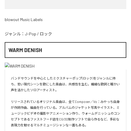
blowout Music Labels
ジャンル：
J-Pop
/
ロック
WARM DENISH
バンドサウンドを中心としたミクスチャーポップ(ロック)をジャンルに持
ち、若い現代シーンを歌にした楽曲は、共感性を生む。繊細な歌詞と暖かい
声を活かしたソロアーティスト。

リリースされているオリジナル楽曲は、全てComposer／Vo：みやっち自身
が作詞作曲、編曲を行っている。アルバムのジャケット写真やイラスト、ミ
ュージックビデオの撮影やアニメーション作り、ウォームデニッシュのコン
セプトであるファストフード店をCG/3D制作ソフトで自ら作るなど、多彩な
表現力を魅せるマルチミュージシャンな一面もある。
