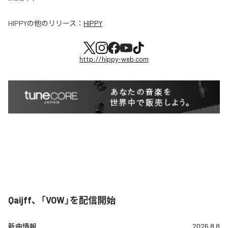
HIPPY
の他のリリース：
HIPPY
http://hippy-web.com
Qaijff、「VOW」を配信開始
新曲情報
2026.8.8