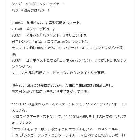
シンガーソングエンターテイナー

ハジ→（読み方はハジー）

2005年　地元 仙台にて 音楽活動をスタート。

2013年　メジャーデビュー。

2015年　アルバム『 ハジベスト。』オリコン４位。

同年シングル『君と。』にてiTunesランキング1位。

そしてコラボ曲 miwa『夜空。feat.ハジ→』でもiTunesランキング1位を獲
得。

2016年　コラボベストとなる『コラボ de ハジベスト。』ではLINE MUSICラ
ンキング1位。

リリース作品は配信チャートを中心に数々のタイトルを獲得。

現在YouTube登録者数は20万人、楽曲総再生回数は2億回に達し、

老若男女問わず幅広い世代から支持を受けている。 

back DJとの連携のみで一人でステージに立ち、ワンマイクでパフォーマン
スしきる、

“ソロライブアーティスト”として、10,000%現場叩き上げの圧巻のLIVEパフ
ォーマンスと

「ラップするように歌い、歌うようにラップする」ハジ→のスタイルは、

まさに「シンガーソング・エンターテイナー」を自称するに相応しい唯一無