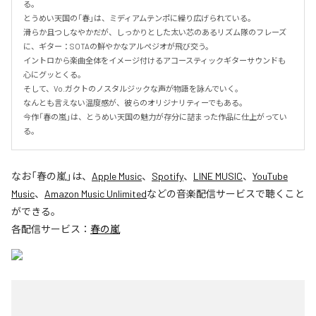
る。

とうめい天国の「春」は、ミディアムテンポに繰り広げられている。

滑らか且つしなやかだが、しっかりとした太い芯のあるリズム隊のフレーズ
に、ギター：SOTAの鮮やかなアルペジオが飛び交う。

イントロから楽曲全体をイメージ付けるアコースティックギターサウンドも
心にグッとくる。

そして、Vo.ガクトのノスタルジックな声が物語を詠んでいく。

なんとも言えない温度感が、彼らのオリジナリティーでもある。

今作「春の嵐」は、とうめい天国の魅力が存分に詰まった作品に仕上がってい
る。
なお「
春の嵐
」は、
Apple Music
、
Spotify
、
LINE MUSIC
、
YouTube
Music
、
Amazon Music Unlimited
などの音楽配信サービスで聴くこと
ができる。
各配信サービス：
春の嵐