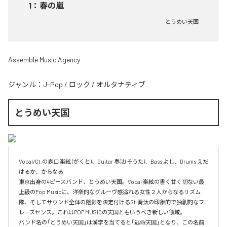
1
：
春の嵐
とうめい天国
Assemble Music Agency
ジャンル：
J-Pop
/
ロック
/
オルタナティブ
とうめい天国
Vocal/Gt.の森口 楽絃 (がくと)、Guitar 奏汰(そうた)、Bass よし、Drums えだ
はるか、からなる

東京出身の4ピースバンド、とうめい天国。Vocal 楽絃の書く甘く切ない最
上級のPop Musicに、洋楽的なグルーヴ感溢れる女性２人からなるリズム
隊、そしてサウンド全体の陰影を決定付けるGt.奏汰の印象的で独創的なフ
レーズセンス。これはPOP MUSICの天国ともいうべき新しい領域。

バンド名の「とうめい天国」は漢字を当てると「逃命天国」となり、この名前