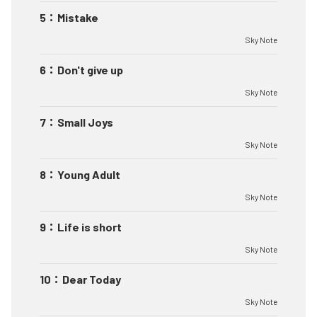
5
：
Mistake
Sky Note
6
：
Don't give up
Sky Note
7
：
Small Joys
Sky Note
8
：
Young Adult
Sky Note
9
：
Life is short
Sky Note
10
：
Dear Today
Sky Note