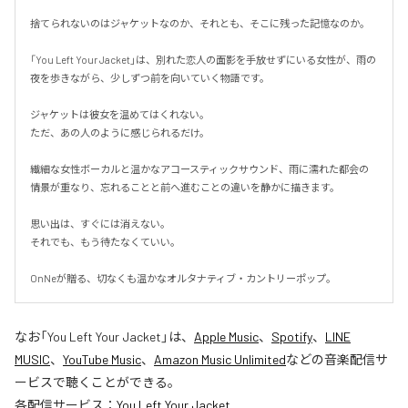
捨てられないのはジャケットなのか、それとも、そこに残った記憶なのか。

「You Left Your Jacket」は、別れた恋人の面影を手放せずにいる女性が、雨の
夜を歩きながら、少しずつ前を向いていく物語です。

ジャケットは彼女を温めてはくれない。

ただ、あの人のように感じられるだけ。

繊細な女性ボーカルと温かなアコースティックサウンド、雨に濡れた都会の
情景が重なり、忘れることと前へ進むことの違いを静かに描きます。

思い出は、すぐには消えない。

それでも、もう待たなくていい。

OnNeが贈る、切なくも温かなオルタナティブ・カントリーポップ。
なお「
You Left Your Jacket
」は、
Apple Music
、
Spotify
、
LINE
MUSIC
、
YouTube Music
、
Amazon Music Unlimited
などの音楽配信サ
ービスで聴くことができる。
各配信サービス：
You Left Your Jacket