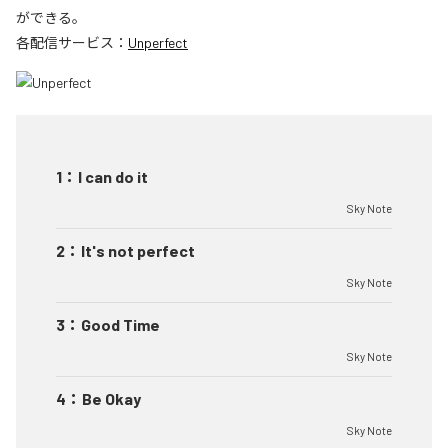
ができる。
各配信サービス：
Unperfect
1
：
I can do it
Sky Note
2
：
It's not perfect
Sky Note
3
：
Good Time
Sky Note
4
：
Be Okay
Sky Note