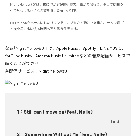
Night Mellow #01は、夜に浮かぶ記憶や喪失、誰かの温もり、そして暗闇の
中で見つける小さな希望を描いた4曲入りEP。

Lo-fiやR&Bをベースにしたサウンドに、切なさと静けさを重ね、一人で過ご
す夜や思い出に浸る時間へ寄り添う作品です。
なお「
Night Mellow#01
」は、
Apple Music
、
Spotify
、
LINE MUSIC
、
YouTube Music
、
Amazon Music Unlimited
などの音楽配信サービスで
聴くことができる。
各配信サービス：
Night Mellow#01
1
：
Still can't move on (feat. Nelle)
Genki
2
：
Somewhere Without Me (feat. Nelle)