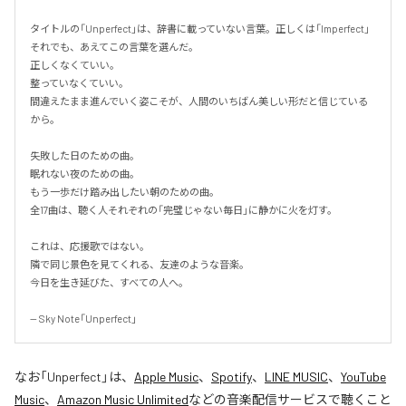
タイトルの「Unperfect」は、辞書に載っていない言葉。正しくは「Imperfect」
それでも、あえてこの言葉を選んだ。

正しくなくていい。

整っていなくていい。

間違えたまま進んでいく姿こそが、人間のいちばん美しい形だと信じている
から。

失敗した日のための曲。

眠れない夜のための曲。

もう一歩だけ踏み出したい朝のための曲。

全17曲は、聴く人それぞれの「完璧じゃない毎日」に静かに火を灯す。

これは、応援歌ではない。

隣で同じ景色を見てくれる、友達のような音楽。

今日を生き延びた、すべての人へ。

-- Sky Note「Unperfect」
なお「
Unperfect
」は、
Apple Music
、
Spotify
、
LINE MUSIC
、
YouTube
Music
、
Amazon Music Unlimited
などの音楽配信サービスで聴くこと