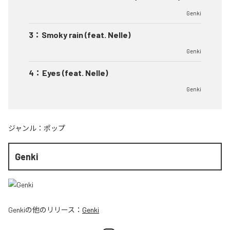
Genki
3
：
Smoky rain (feat. Nelle)
Genki
4
：
Eyes (feat. Nelle)
Genki
ジャンル：
ポップ
Genki
Genki
の他のリリース：
Genki