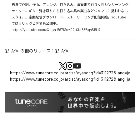
自身で作詞、作曲、アレンジ、打ち込み、演奏まで行う女性シンガーソング
ライター。ギター弾き語りから打ち込み系の楽曲などジャンルに捉われない
スタイル。楽曲配信ダウンロード、ストーリーミング配信開始。YouTube
ではリリックビデオも公開中。

https://youtube.com/@-aya-5976?si=02tCKfRPRq4S5lJ7
彩-AYA-
の他のリリース：
彩-AYA-
https://www.tunecore.co.jp/artist/ayasong?id=311272&lang=ja
https://www.tunecore.co.jp/artist/ayasong?id=311272&lang=ja