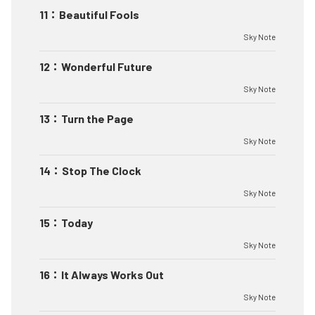
11
：
Beautiful Fools
Sky Note
12
：
Wonderful Future
Sky Note
13
：
Turn the Page
Sky Note
14
：
Stop The Clock
Sky Note
15
：
Today
Sky Note
16
：
It Always Works Out
Sky Note