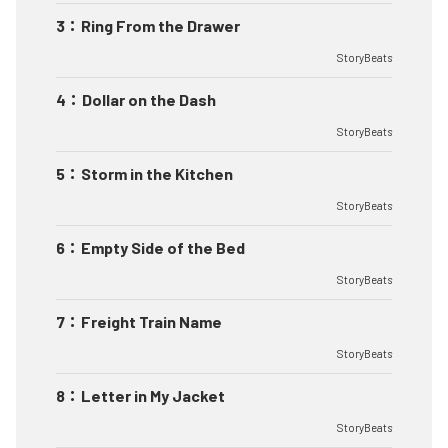
3
：
Ring From the Drawer
StoryBeats
4
：
Dollar on the Dash
StoryBeats
5
：
Storm in the Kitchen
StoryBeats
6
：
Empty Side of the Bed
StoryBeats
7
：
Freight Train Name
StoryBeats
8
：
Letter in My Jacket
StoryBeats