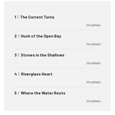
1
：
The Current Turns
StoryBeats
2
：
Hush of the Open Bay
StoryBeats
3
：
Stones in the Shallows
StoryBeats
4
：
Riverglass Heart
StoryBeats
5
：
Where the Water Rests
StoryBeats