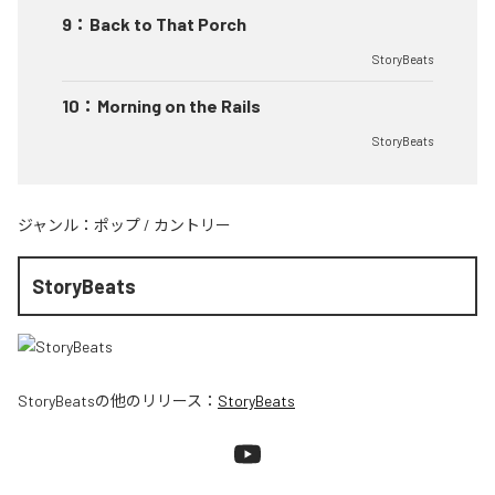
9
：
Back to That Porch
StoryBeats
10
：
Morning on the Rails
StoryBeats
ジャンル：
ポップ
/
カントリー
StoryBeats
StoryBeats
の他のリリース：
StoryBeats