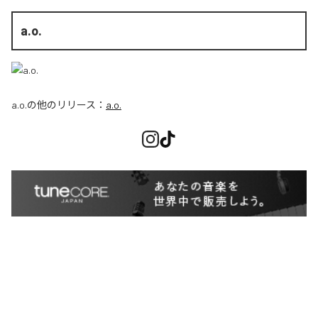
a.o.
a.o.
の他のリリース：
a.o.