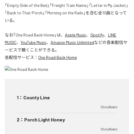
「Empty Side of the Bed」「Freight Train Name」「Letter in My Jacket」
「Back to That Porch」「Morning on the Rails」を含む全10曲となって
いる。
なお「
One Road Back Home
」は、
Apple Music
、
Spotify
、
LINE
MUSIC
、
YouTube Music
、
Amazon Music Unlimited
などの音楽配信サ
ービスで聴くことができる。
各配信サービス：
One Road Back Home
1
：
County Line
StoryBeats
2
：
Porch Light Honey
StoryBeats