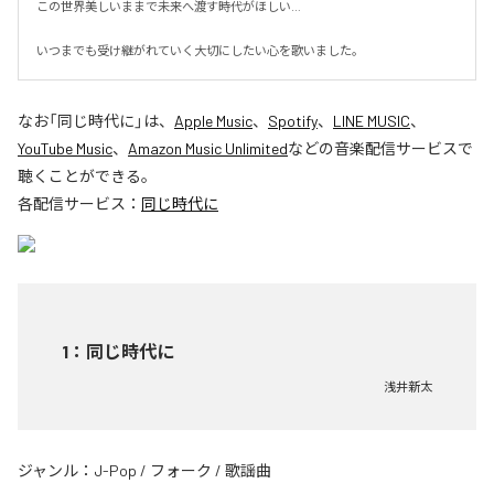
この世界美しいままで未来へ渡す時代がほしい…

いつまでも受け継がれていく大切にしたい心を歌いました。
なお「
同じ時代に
」は、
Apple Music
、
Spotify
、
LINE MUSIC
、
YouTube Music
、
Amazon Music Unlimited
などの音楽配信サービスで
聴くことができる。
各配信サービス：
同じ時代に
1
：
同じ時代に
浅井新太
ジャンル：
J-Pop
/
フォーク
/
歌謡曲