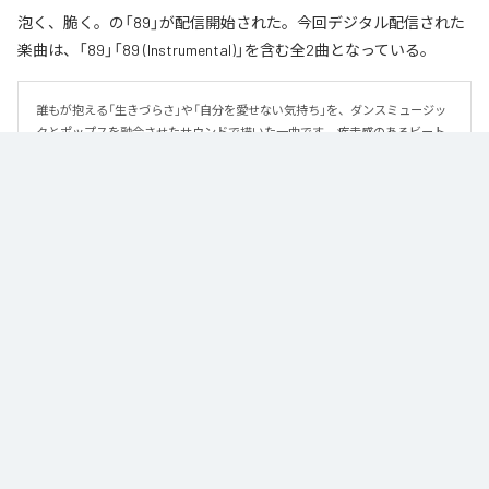
泡く、脆く。の「89」が配信開始された。今回デジタル配信された
楽曲は、「89」「89 (Instrumental)」を含む全2曲となっている。
誰もが抱える「生きづらさ」や「自分を愛せない気持ち」を、ダンスミュージッ
クとポップスを融合させたサウンドで描いた一曲です。 疾走感のあるビート
と繊細な歌詞が交差し、苦しさの中にも小さな希望を見つけ出していく。 「味
方だよ」というメッセージが、心にそっと寄り添う作品です。
なお「
89
」は、
Apple Music
、
Spotify
、
LINE MUSIC
、
YouTube Music
、
Amazon Music Unlimited
などの音楽配信サービスで聴くことができ
る。
各配信サービス：
89
1
：
89