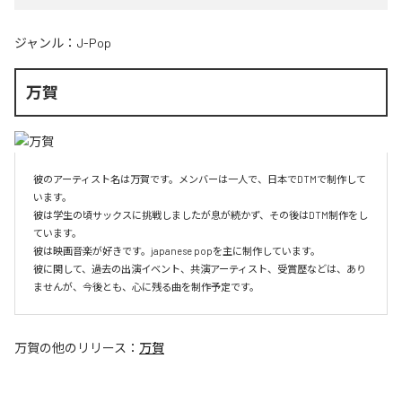
ジャンル：
J-Pop
万賀
彼のアーティスト名は万賀です。メンバーは一人で、日本でDTMで制作して
います。

彼は学生の頃サックスに挑戦しましたが息が続かず、その後はDTM制作をし
ています。

彼は映画音楽が好きです。japanese popを主に制作しています。

彼に関して、過去の出演イベント、共演アーティスト、受賞歴などは、あり
ませんが、今後とも、心に残る曲を制作予定です。
万賀
の他のリリース：
万賀