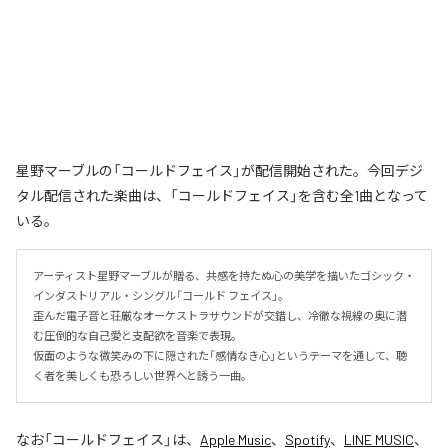
星野マーブルの「コールドフェイス」が配信開始された。今回デジ
タル配信された楽曲は、「コールドフェイス」を含む全1曲となって
いる。
アーティスト星野マーブルが贈る、共感を持たぬ心の美学を描いたゴシック・
インダストリアル・シングル「コールド フェイス」。

歪んだ電子音と荘厳なオーケストラサウンドが交錯し、冷徹な視線の奥に潜
む圧倒的な自己愛と支配欲を音楽で表現。

仮面のような微笑みの下に隠された「感情なき心」というテーマを通して、聴
く者を美しくも恐ろしい世界へと誘う一曲。
なお「
コールドフェイス
」は、
Apple Music
、
Spotify
、
LINE MUSIC
、