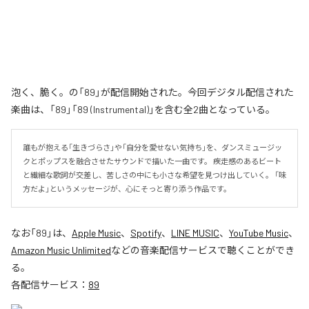
泡く、脆く。の「89」が配信開始された。今回デジタル配信された
楽曲は、「89」「89 (Instrumental)」を含む全2曲となっている。
誰もが抱える「生きづらさ」や「自分を愛せない気持ち」を、ダンスミュージッ
クとポップスを融合させたサウンドで描いた一曲です。 疾走感のあるビート
と繊細な歌詞が交差し、苦しさの中にも小さな希望を見つけ出していく。 「味
方だよ」というメッセージが、心にそっと寄り添う作品です。
なお「
89
」は、
Apple Music
、
Spotify
、
LINE MUSIC
、
YouTube Music
、
Amazon Music Unlimited
などの音楽配信サービスで聴くことができ
る。
各配信サービス：
89