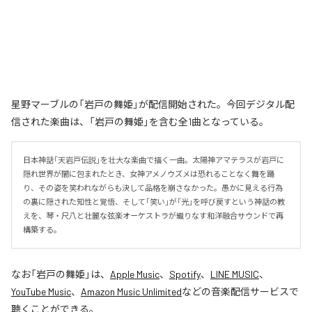
星野マーブルの「岩戸の舞姫」が配信開始された。今回デジタル配
信された楽曲は、「岩戸の舞姫」を含む全1曲となっている。
日本神話「天岩戸伝説」を壮大な楽曲で描く一曲。太陽神アマテラスが岩戸に
隠れ世界が闇に包まれたとき、女神アメノウズメは恐れることなく舞を踊
り、その姿を笑われながらも決して品格を崩さなかった。愚かに見える行為
の裏に隠された知性と覚悟、そして「笑い」が「光」を呼び戻すという神話の教
えを、琴・尺八と壮麗な弦楽オーケストラが織りなす和洋融合サウンドで再
構築する。
なお「
岩戸の舞姫
」は、
Apple Music
、
Spotify
、
LINE MUSIC
、
YouTube Music
、
Amazon Music Unlimited
などの音楽配信サービスで
聴くことができる。