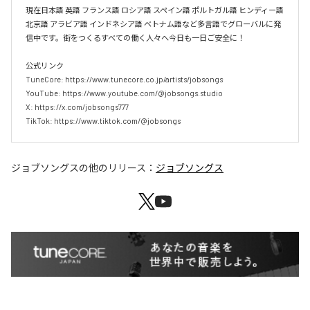
現在日本語 英語 フランス語 ロシア語 スペイン語 ポルトガル語 ヒンディー語 
北京語 アラビア語 インドネシア語 ベトナム語など多言語でグローバルに発
信中です。街をつくるすべての働く人々へ今日も一日ご安全に！

公式リンク

TuneCore: https://www.tunecore.co.jp/artists/jobsongs

YouTube: https://www.youtube.com/@jobsongs.studio

X: https://x.com/jobsongs777

TikTok: https://www.tiktok.com/@jobsongs
ジョブソングス
の他のリリース：
ジョブソングス