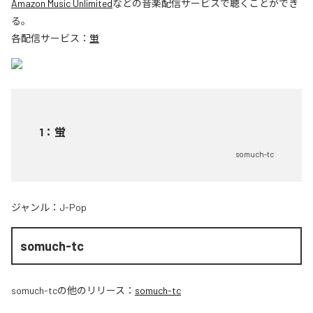
Amazon Music Unlimited
などの音楽配信サービスで聴くことができ
る。
各配信サービス：
蛍
1
：
蛍
somuch-tc
ジャンル：
J-Pop
somuch-tc
somuch-tc
の他のリリース：
somuch-tc