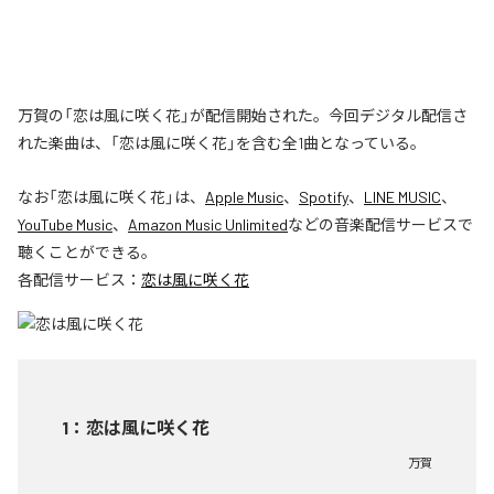
万賀の「恋は風に咲く花」が配信開始された。今回デジタル配信さ
れた楽曲は、「恋は風に咲く花」を含む全1曲となっている。
なお「
恋は風に咲く花
」は、
Apple Music
、
Spotify
、
LINE MUSIC
、
YouTube Music
、
Amazon Music Unlimited
などの音楽配信サービスで
聴くことができる。
各配信サービス：
恋は風に咲く花
1
：
恋は風に咲く花
万賀