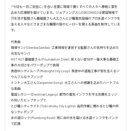
『今日も一日ご安全に』を合い言葉に現場で働くすべての人々へ尊敬と愛を
込めた応援歌を届けています。ジョブソングス（JOBSONGS）は建設現場で
汗を流す監督さん基礎屋さん大工さんとび職電気設備のプロ水道インフラを
支える人々などさまざまな職種の陰のヒーローを讃える楽曲を制作していま
す。

代表曲  

現場サンバ (Genba Samba): 工事現場を運営する監督さんの気持ちを込めた
元気なサンバ  

HOT HOT 基礎屋さん (Foundation Crew): 見えない部分が一番大事な基礎工
事の大切さをパワーポップで表現  

真夜中シティループ (Midnight City Loop): 真夜中の道路工事が街を支えるソ
ウルフルなラブソング  

トントン大工さん (Carpenter Song): 大工さんへの感謝を込めたハートフル
な楽曲  

電設レガシー (Electrical Legacy): 都市の電気インフラを守る気概をエッジ
の利いたヒップホップで  

とび職シティライト (Tobi-shoku City Lights): 高所作業に携わるとび職の粋
なシティポップ  

水の道ロック (Plumbing Rock): 街に命の水を届ける水道インフラをパンク
で応援
