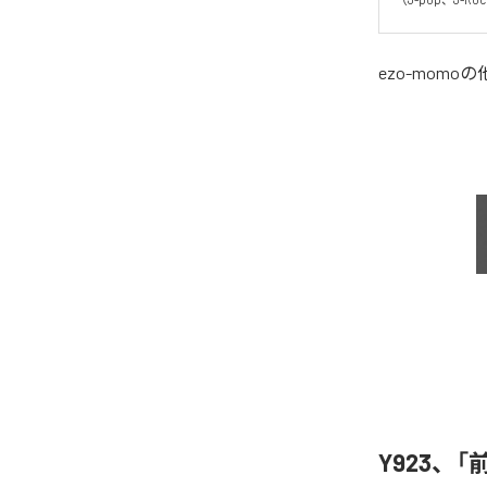
ezo-momo
の
Y923、