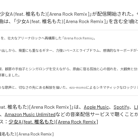
「少女A (feat. 椎名もた) [Arena Rock Remix]」が配信開始さ
「少女A (feat. 椎名もた) [Arena Rock Remix]」を含む
、壮大なアリーナロックへ再構築した 「Arena Rock Remix」。

い出しから、幾重にも重なるギター、力強いベースとライブドラム、感情的なキーボードが
寂、観客の手拍子とシンガロングを交えながら、原曲に宿る孤独と心の揺れを、大観衆と分
しました。

うな歌声と、切なさの先にある解放を描いた、ezo-momoによるシネマティックなロックリ
at. 椎名もた) [Arena Rock Remix]
」は、
Apple Music
、
Spotify
、
L
、
Amazon Music Unlimited
などの音楽配信サービスで聴くこと
ス：
少女A (feat. 椎名もた) [Arena Rock Remix]