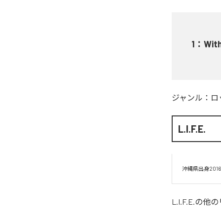
1
：
Wit
ジャンル：
ロ
L.I.F.E.
沖縄県出身20
L.I.F.E.
の他の