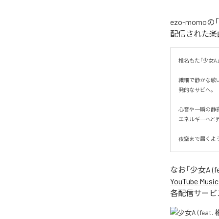
ezo-momoの
配信された楽曲は、
椎名もた「少女A」を
繊細で静かな歌
発的なサビへ。

心音や一瞬の静
エネルギーへと昇華
夜空まで届くよ
なお「
少女A (fe
YouTube Music
各配信サービ