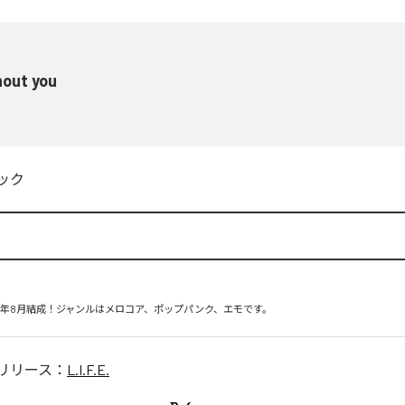
hout you
ック
16年8月結成！ジャンルはメロコア、ポップパンク、エモです。
リリース：
L.I.F.E.