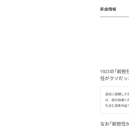
新曲情報
Y923の「
任がクソだった
過去に経験した
は、自分自身と
を含む音楽作品
なお「
前担任が