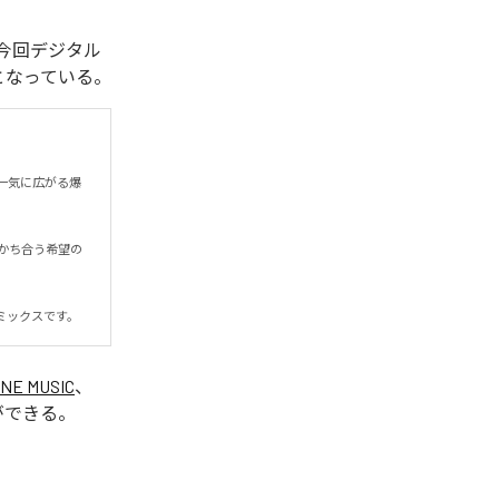
れた。今回デジタル
全1曲となっている。
一気に広がる爆
かち合う希望の
ミックスです。
INE MUSIC
、
ができる。