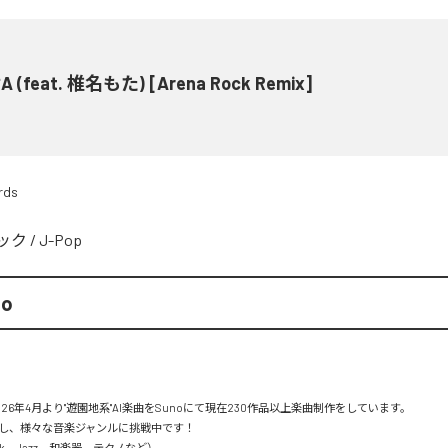
 (feat. 椎名もた) [Arena Rock Remix]
rds
ック
/
J-Pop
mo
26年4月より"遊園地系"AI楽曲をSunoにて現在230作品以上楽曲制作をしています。

し、様々な音楽ジャンルに挑戦中です！

Rock、Jazz、和楽器、テクノなど）