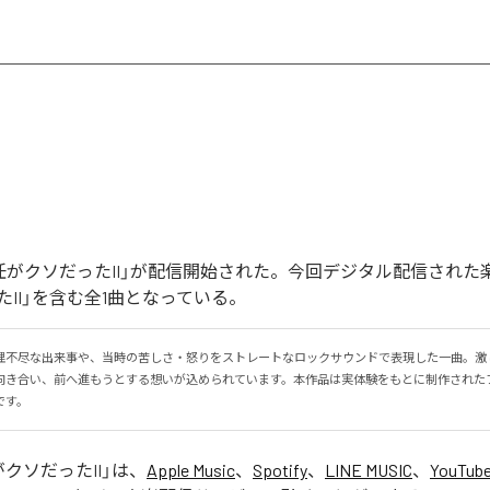
前担任がクソだったII」が配信開始された。今回デジタル配信された
II」を含む全1曲となっている。
理不尽な出来事や、当時の苦しさ・怒りをストレートなロックサウンドで表現した一曲。激
向き合い、前へ進もうとする想いが込められています。本作品は実体験をもとに制作された
です。
クソだったII
」は、
Apple Music
、
Spotify
、
LINE MUSIC
、
YouTube