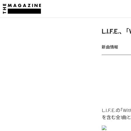
L.I.F.E.
新曲情報
L.I.F.E.の
を含む全1曲