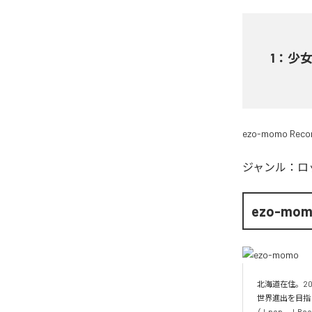
1
：
少女A
ezo-momo Reco
ジャンル：
ロ
ezo-mo
北海道在住。20
世界進出を目指
（J-pop、J-