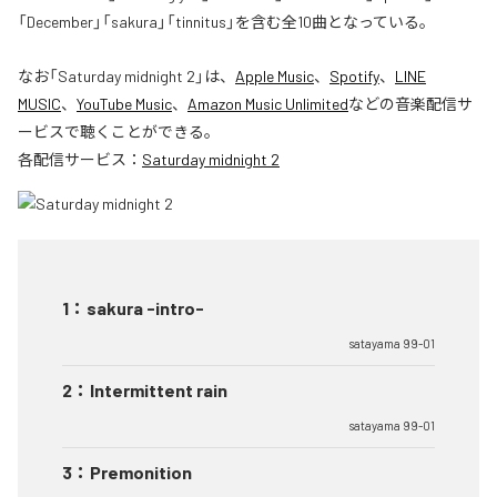
「December」「sakura」「tinnitus」を含む全10曲となっている。
なお「
Saturday midnight 2
」は、
Apple Music
、
Spotify
、
LINE
MUSIC
、
YouTube Music
、
Amazon Music Unlimited
などの音楽配信サ
ービスで聴くことができる。
各配信サービス：
Saturday midnight 2
1
：
sakura -intro-
satayama 99-01
2
：
Intermittent rain
satayama 99-01
3
：
Premonition