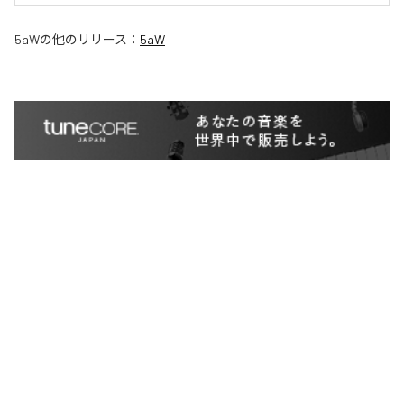
5aW
の他のリリース：
5aW