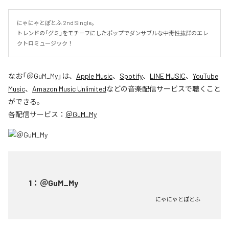
にゃにゃとぽとふ 2nd Single。

トレンドの「グミ」をモチーフにしたポップでダンサブルな中毒性抜群のエレ
クトロミュージック！
なお「
＠GuM_My
」は、
Apple Music
、
Spotify
、
LINE MUSIC
、
YouTube
Music
、
Amazon Music Unlimited
などの音楽配信サービスで聴くこと
ができる。
各配信サービス：
＠GuM_My
1
：
＠GuM_My
にゃにゃとぽとふ