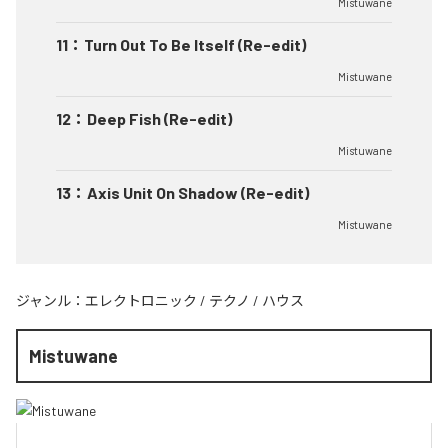
Mistuwane
11
：
Turn Out To Be Itself (Re-edit)
Mistuwane
12
：
Deep Fish (Re-edit)
Mistuwane
13
：
Axis Unit On Shadow (Re-edit)
Mistuwane
ジャンル：
エレクトロニック
/
テクノ
/
ハウス
Mistuwane