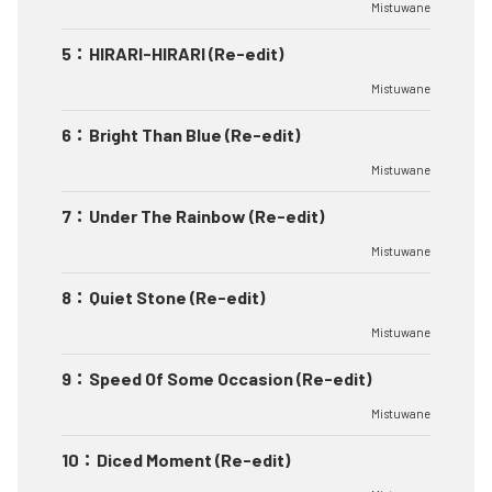
Mistuwane
5
：
HIRARI-HIRARI (Re-edit)
Mistuwane
6
：
Bright Than Blue (Re-edit)
Mistuwane
7
：
Under The Rainbow (Re-edit)
Mistuwane
8
：
Quiet Stone (Re-edit)
Mistuwane
9
：
Speed Of Some Occasion (Re-edit)
Mistuwane
10
：
Diced Moment (Re-edit)