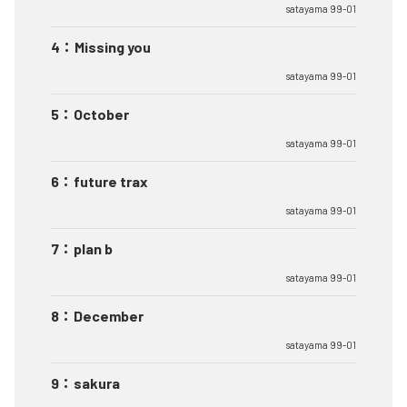
satayama 99-01
4
：
Missing you
satayama 99-01
5
：
October
satayama 99-01
6
：
future trax
satayama 99-01
7
：
plan b
satayama 99-01
8
：
December
satayama 99-01
9
：
sakura