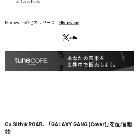
Inner Space Music
Mistuwane
の他のリリース：
Mistuwane
Cu Sith★ROAR、「GALAXY GANG (Cover)」を配信開
始