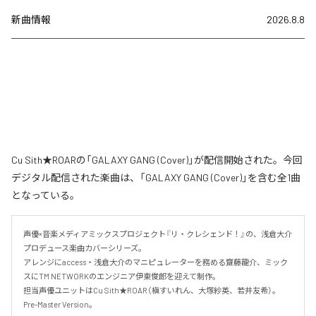
新曲情報
2026.8.8
Cu Sith★ROARの「GALAXY GANG (Cover)」が配信開始された。今回
デジタル配信された楽曲は、「GALAXY GANG (Cover)」を含む全1曲
となっている。
声優×音楽メディアミックスプロジェクト『リ・クレシェンド！』の、浅倉大介
プロデュース楽曲カバーシリーズ。

アレンジにaccess・浅倉大介のマニピュレーターを務める齋藤龍介、ミック
スにTM NETWORKのエンジニア伊東俊郎を迎えて制作。

担当声優ユニットはCu Sith★ROAR（槇すいれん、大塚紗英、若井友希）。
Pre-Master Version。