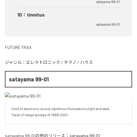
satayama 99-01
10
：
tinnitus
satayama 99-01
FUTURE TRAX
ジャンル：
エレクトロニック
/
テクノ
/
ハウス
satayama 99-01
Vivid of electronic sound,repetition,fluctuations,light and dark.

Track of image storage of 1999-2001.
satayama 99-01
の他のリリース：
satayama 99-01