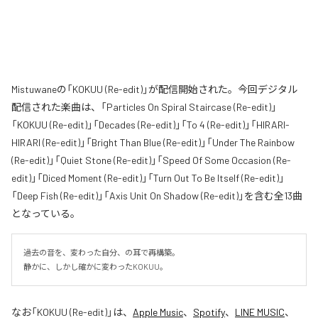
Mistuwaneの「KOKUU (Re-edit)」が配信開始された。今回デジタル
配信された楽曲は、「Particles On Spiral Staircase (Re-edit)」
「KOKUU (Re-edit)」「Decades (Re-edit)」「To 4 (Re-edit)」「HIRARI-
HIRARI (Re-edit)」「Bright Than Blue (Re-edit)」「Under The Rainbow
(Re-edit)」「Quiet Stone (Re-edit)」「Speed Of Some Occasion (Re-
edit)」「Diced Moment (Re-edit)」「Turn Out To Be Itself (Re-edit)」
「Deep Fish (Re-edit)」「Axis Unit On Shadow (Re-edit)」を含む全13曲
となっている。
過去の音を、変わった自分、の耳で再構築。

静かに、しかし確かに変わったKOKUU。
なお「
KOKUU (Re-edit)
」は、
Apple Music
、
Spotify
、
LINE MUSIC
、