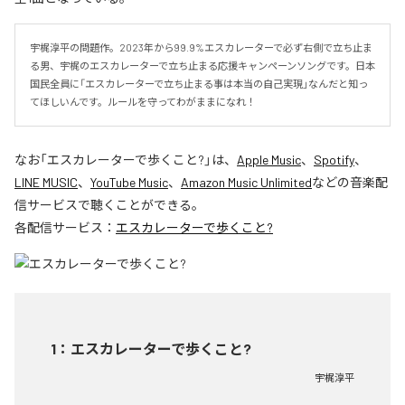
宇梶淳平の問題作。2023年から99.9%エスカレーターで必ず右側で立ち止ま
る男、宇梶のエスカレーターで立ち止まる応援キャンペーンソングです。日本
国民全員に「エスカレーターで立ち止まる事は本当の自己実現」なんだと知っ
てほしいんです。ルールを守ってわがままになれ！
なお「
エスカレーターで歩くこと?
」は、
Apple Music
、
Spotify
、
LINE MUSIC
、
YouTube Music
、
Amazon Music Unlimited
などの音楽配
信サービスで聴くことができる。
各配信サービス：
エスカレーターで歩くこと?
1
：
エスカレーターで歩くこと?
宇梶淳平