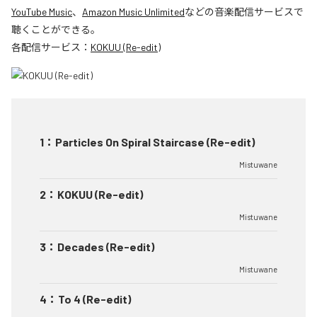
YouTube Music
、
Amazon Music Unlimited
などの音楽配信サービスで
聴くことができる。
各配信サービス：
KOKUU (Re-edit)
1
：
Particles On Spiral Staircase (Re-edit)
Mistuwane
2
：
KOKUU (Re-edit)
Mistuwane
3
：
Decades (Re-edit)
Mistuwane
4
：
To 4 (Re-edit)