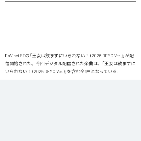
DaVinci STの「王女は飲まずにいられない！ (2026 DEMO Ver.)」が配
信開始された。今回デジタル配信された楽曲は、「王女は飲まずに
いられない！ (2026 DEMO Ver.)」を含む全1曲となっている。
なお「
王女は飲まずにいられない！ (2026 DEMO Ver.)
」は、
Apple
Music
、
Spotify
、
LINE MUSIC
、
YouTube Music
、
Amazon Music
Unlimited
などの音楽配信サービスで聴くことができる。
各配信サービス：
王女は飲まずにいられない！ (2026 DEMO Ver.)