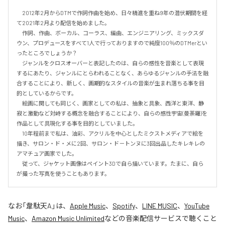
　2012年2月からDTMで作詞作曲を始め、日々精進を重ね9年の潜伏期間を経
て2021年2月より配信を始めました。

　作詞、作曲、ボーカル、コーラス、編曲、エンジニアリング、ミックスダ
ウン、プロデュースをすべて1人で行っておりますので純度100％のDTMerとい
ったところでしょうか？

　ジャンルをクロスオーバーと表記したのは、自らの感性を音楽として表現
するにあたり、ジャンルにとらわれることなく、あらゆるジャンルの手法を融
合することにより、新しく、画期的なスタイルの音楽が生まれ落ちる事を目
的としているからです。

　絵画に関しても同じく、画家としての私は、抽象と具象、西洋と東洋、静
寂と激動など対峙する概念を融合することにより、自らの感性宇宙(曼荼羅)を
作品として具現化する事を目的としていました。

　10年程前まで私は、油彩、アクリルを中心としたミクストメディアで絵を
描き、サロン・ド・メに2回、サロン・ド－トンヌに3回出品したキレキレの
アマチュア画家でした。

　従って、ジャケット画像はペイント3Dで自ら描いています。たまに、自ら
が撮った写真を使うこともあります。
なお「
韋駄天A
」は、
Apple Music
、
Spotify
、
LINE MUSIC
、
YouTube
Music
、
Amazon Music Unlimited
などの音楽配信サービスで聴くこと