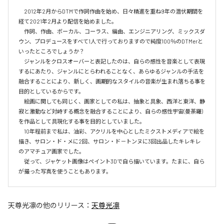
　2012年2月からDTMで作詞作曲を始め、日々精進を重ね9年の潜伏期間を
経て2021年2月より配信を始めました。

　作詞、作曲、ボーカル、コーラス、編曲、エンジニアリング、ミックスダ
ウン、プロデュースをすべて1人で行っておりますので純度100％のDTMerと
いったところでしょうか？

　ジャンルをクロスオーバーと表記したのは、自らの感性を音楽として表現
するにあたり、ジャンルにとらわれることなく、あらゆるジャンルの手法を
融合することにより、新しく、画期的なスタイルの音楽が生まれ落ちる事を
目的としているからです。

　絵画に関しても同じく、画家としての私は、抽象と具象、西洋と東洋、静
寂と激動など対峙する概念を融合することにより、自らの感性宇宙(曼荼羅)
を作品として具現化する事を目的としていました。

　10年程前まで私は、油彩、アクリルを中心としたミクストメディアで絵を
描き、サロン・ド・メに2回、サロン・ド－トンヌに3回出品したキレキレ
のアマチュア画家でした。

　従って、ジャケット画像はペイント3Dで自ら描いています。たまに、自ら
天尊光凛
の他のリリース：
天尊光凛