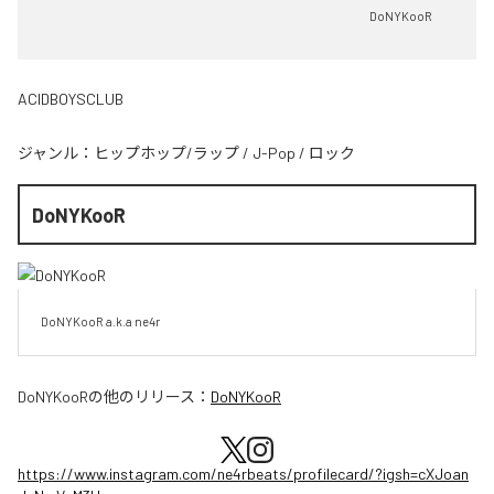
DoNYKooR
ACIDBOYSCLUB
ジャンル：
ヒップホップ/ラップ
/
J-Pop
/
ロック
DoNYKooR
DoNYKooR a.k.a ne4r
DoNYKooR
の他のリリース：
DoNYKooR
https://www.instagram.com/ne4rbeats/profilecard/?igsh=cXJoan