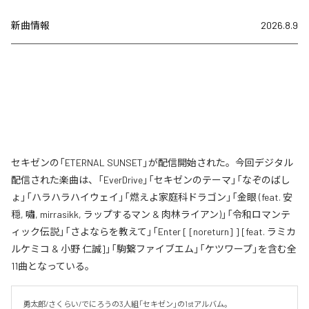
新曲情報
2026.8.9
セキゼンの「ETERNAL SUNSET」が配信開始された。今回デジタル
配信された楽曲は、「EverDrive」「セキゼンのテーマ」「なぞのばし
ょ」「ハラハラハイウェイ」「燃えよ家庭科ドラゴン」「金眼 (feat. 安
穏, 嘯, mirrasikk, ラップするマン & 肉林ライアン)」「令和ロマンテ
ィック伝説」「さよならを教えて」「Enter [ [noreturn] ] [feat. ラミカ
ルケミコ & 小野 仁誠]」「駒繋ファイブエム」「ケツワープ」を含む全
11曲となっている。
勇太郎/さくらい/でにろうの3人組「セキゼン」の1stアルバム。
