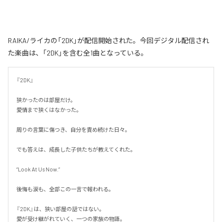
RAIKA/ライカの「2DK」が配信開始された。今回デジタル配信され
た楽曲は、「2DK」を含む全1曲となっている。
『2DK』

狭かったのは部屋だけ。

愛情まで狭くはなかった。

周りの言葉に傷つき、自分を責め続けた日々。

でも答えは、成長した子供たちが教えてくれた。

“Look At Us Now.”

後悔も涙も、全部この一言で報われる。

『2DK』は、狭い部屋の話ではない。

愛が受け継がれていく、一つの家族の物語。