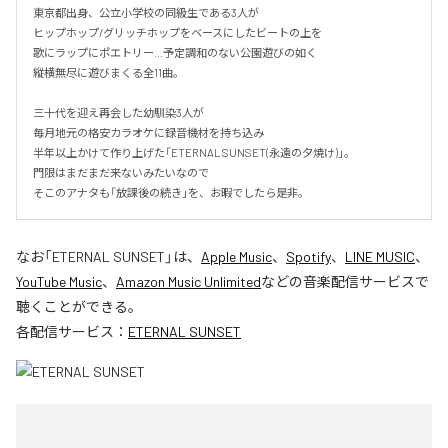
東京都出身、公立小学校の同級生である3人が

ヒップホップ/グリッチホップをベースにしたビートの上を

歌にラップにポエトリー…予定調和のない公園遊びの如く

縦横無尽に遊びまくる全11曲。

三十代を迎え再会した幼馴染3人が

毎月地元の格安カラオケに録音機材を持ち込み

半年以上かけて作り上げた「ETERNAL SUNSET(永遠の夕焼け)」。

門限はまだまだ来ないみたいなので

そこのアナタも「放課後の続き」を、お暇でしたら是非。
なお「
ETERNAL SUNSET
」は、
Apple Music
、
Spotify
、
LINE MUSIC
、
YouTube Music
、
Amazon Music Unlimited
などの音楽配信サービスで
聴くことができる。
各配信サービス：
ETERNAL SUNSET