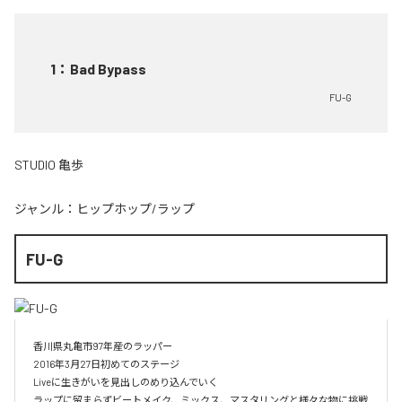
1
：
Bad Bypass
FU-G
STUDIO 亀歩
ジャンル：
ヒップホップ/ラップ
FU-G
香川県丸亀市97年産のラッパー

2016年3月27日初めてのステージ

Liveに生きがいを見出しのめり込んでいく

ラップに留まらずビートメイク、ミックス、マスタリングと様々な物に挑戦