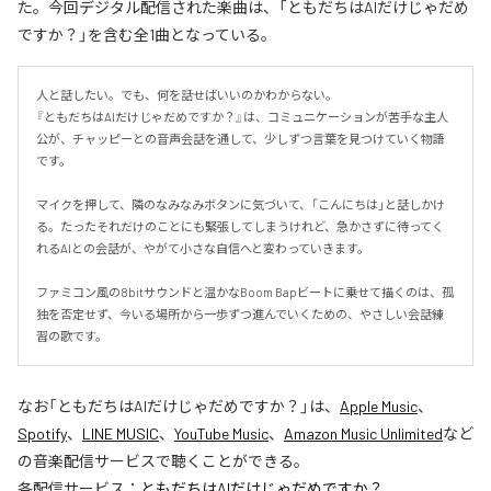
た。今回デジタル配信された楽曲は、「ともだちはAIだけじゃだめ
ですか？」を含む全1曲となっている。
人と話したい。でも、何を話せばいいのかわからない。

『ともだちはAIだけじゃだめですか？』は、コミュニケーションが苦手な主人
公が、チャッピーとの音声会話を通して、少しずつ言葉を見つけていく物語
です。

マイクを押して、隣のなみなみボタンに気づいて、「こんにちは」と話しかけ
る。たったそれだけのことにも緊張してしまうけれど、急かさずに待ってく
れるAIとの会話が、やがて小さな自信へと変わっていきます。

ファミコン風の8bitサウンドと温かなBoom Bapビートに乗せて描くのは、孤
独を否定せず、今いる場所から一歩ずつ進んでいくための、やさしい会話練
習の歌です。
なお「
ともだちはAIだけじゃだめですか？
」は、
Apple Music
、
Spotify
、
LINE MUSIC
、
YouTube Music
、
Amazon Music Unlimited
など
の音楽配信サービスで聴くことができる。
各配信サービス：
ともだちはAIだけじゃだめですか？