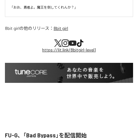
8bit girl
の他のリリース：
8bit girl
https://lit.link/8bitgirl-level1
FU-G、「Bad Bypass」を配信開始