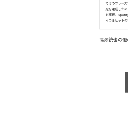
ではのフレーズ
冠を達成したの
を獲得。Spo
イラルヒットの
高瀬統也
の他