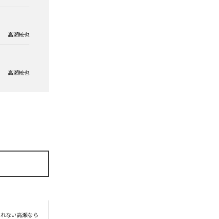
高瀬統也
高瀬統也
られない高瀬なら