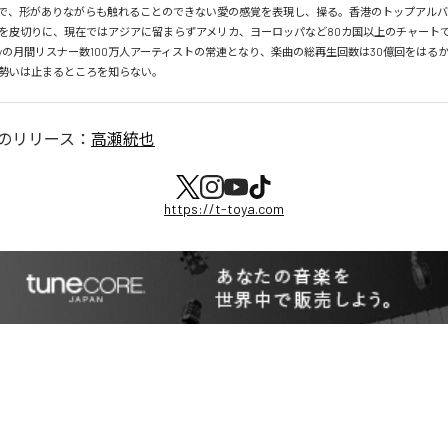
で、形がありながらも触れることのできない愛の感覚を表現し、操る。香港のトップアルバ
を皮切りに、現在ではアジアに留まらずアメリカ、ヨーロッパなど80カ国以上のチャートで
tifyの月間リスナー数100万人アーティストの常連となり、楽曲の総再生回数は30億回をはる
勢いは止まるところを知らない。
のリリース：
高瀬統也
https://t-toya.com