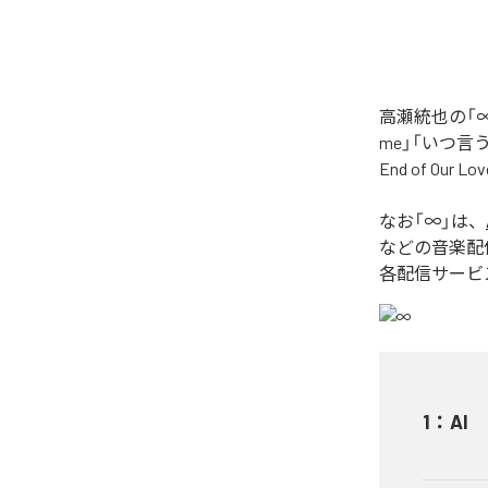
高瀬統也の「∞
me」「いつ言う？」
End of O
なお「
∞
」は、
などの音楽配
各配信サービ
1
：
AI