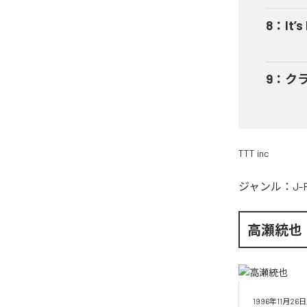
8
：
It’s
9
：
ク
TTT inc
ジャンル：
J-
高瀬統也
1996年11