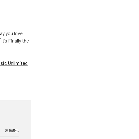
u love
Finally the
ic Unlimited
高瀬統也