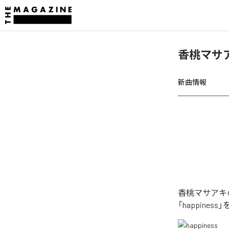
香桃マサア
新曲情報
香桃マサアキの
「happine