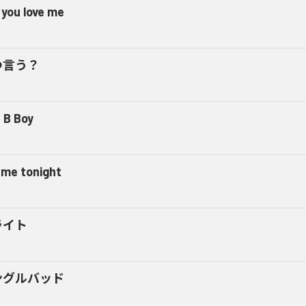
 you love me
つ言う？
 B Boy
l me tonight
ライト
ングルバッド