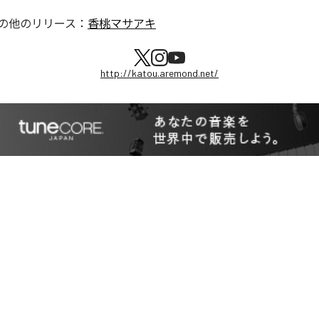
の他のリリース：
香桃マサアキ
http://katou.aremond.net/