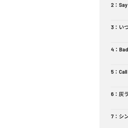
2
：
Say
3
：
い
4
：
Bad
5
：
Cal
6
：
灰
7
：
シ