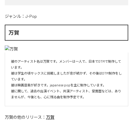
ジャンル：
J-Pop
万賀
彼のアーティスト名は万賀です。メンバーは一人で、日本でDTMで制作して
います。

彼は学生の頃サックスに挑戦しましたが息が続かず、その後はDTM制作をし
ています。

彼は映画音楽が好きです。japanese popを主に制作しています。

彼に関して、過去の出演イベント、共演アーティスト、受賞歴などは、あり
ませんが、今後とも、心に残る曲を制作予定です。
万賀
の他のリリース：
万賀