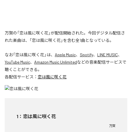
万賀の「恋は風に咲く花」が配信開始された。今回デジタル配信さ
れた楽曲は、「恋は風に咲く花」を含む全1曲となっている。
なお「
恋は風に咲く花
」は、
Apple Music
、
Spotify
、
LINE MUSIC
、
YouTube Music
、
Amazon Music Unlimited
などの音楽配信サービスで
聴くことができる。
各配信サービス：
恋は風に咲く花
1
：
恋は風に咲く花
万賀