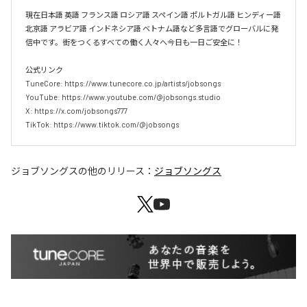
現在日本語 英語 フランス語 ロシア語 スペイン語 ポルトガル語 ヒンディー語 
北京語 アラビア語 インドネシア語 ベトナム語など多言語でグローバルに発
信中です。街をつくるすべての働く人々へ今日も一日ご安全に！

公式リンク

TuneCore: https://www.tunecore.co.jp/artists/jobsongs

YouTube: https://www.youtube.com/@jobsongs.studio

X: https://x.com/jobsongs777

TikTok: https://www.tiktok.com/@jobsongs
ジョブソングス
の他のリリース：
ジョブソングス