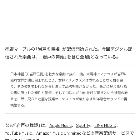
星野マーブルの「岩戸の舞姫」が配信開始された。今回デジタル配
信された楽曲は、「岩戸の舞姫」を含む全1曲となっている。
日本神話「天岩戸伝説」を壮大な楽曲で描く一曲。太陽神アマテラスが岩戸に
隠れ世界が闇に包まれたとき、女神アメノウズメは恐れることなく舞を踊
り、その姿を笑われながらも決して品格を崩さなかった。愚かに見える行為
の裏に隠された知性と覚悟、そして「笑い」が「光」を呼び戻すという神話の教
えを、琴・尺八と壮麗な弦楽オーケストラが織りなす和洋融合サウンドで再
構築する。
なお「
岩戸の舞姫
」は、
Apple Music
、
Spotify
、
LINE MUSIC
、
YouTube Music
、
Amazon Music Unlimited
などの音楽配信サービスで