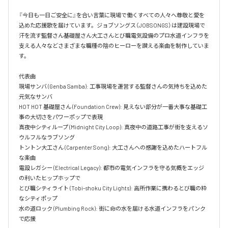
『今日も一日ご安全に』を合い言葉に現場で働くすべての人々へ尊敬と愛を
込めた応援歌を届けています。ジョブソングス（JOBSONGS）は建設現場で
汗を流す監督さん基礎屋さん大工さんとび職電気設備のプロ水道インフラを
支える人々などさまざまな職種の陰のヒーローを讃える楽曲を制作していま
す。

代表曲  

現場サンバ (Genba Samba): 工事現場を運営する監督さんの気持ちを込めた
元気なサンバ  

HOT HOT 基礎屋さん (Foundation Crew): 見えない部分が一番大事な基礎工
事の大切さをパワーポップで表現  

真夜中シティループ (Midnight City Loop): 真夜中の道路工事が街を支えるソ
ウルフルなラブソング  

トントン大工さん (Carpenter Song): 大工さんへの感謝を込めたハートフル
な楽曲  

電設レガシー (Electrical Legacy): 都市の電気インフラを守る気概をエッジ
の利いたヒップホップで  

とび職シティライト (Tobi-shoku City Lights): 高所作業に携わるとび職の粋
なシティポップ  

水の道ロック (Plumbing Rock): 街に命の水を届ける水道インフラをパンク
で応援
