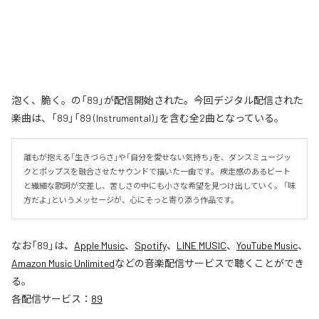
泡く、脆く。の「89」が配信開始された。今回デジタル配信された
楽曲は、「89」「89 (Instrumental)」を含む全2曲となっている。
誰もが抱える「生きづらさ」や「自分を愛せない気持ち」を、ダンスミュージッ
クとポップスを融合させたサウンドで描いた一曲です。 疾走感のあるビート
と繊細な歌詞が交差し、苦しさの中にも小さな希望を見つけ出していく。 「味
方だよ」というメッセージが、心にそっと寄り添う作品です。
なお「
89
」は、
Apple Music
、
Spotify
、
LINE MUSIC
、
YouTube Music
、
Amazon Music Unlimited
などの音楽配信サービスで聴くことができ
る。
各配信サービス：
89