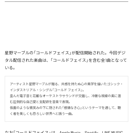
星野マーブルの「コールドフェイス」が配信開始された。今回デジ
タル配信された楽曲は、「コールドフェイス」を含む全1曲となって
いる。
アーティスト星野マーブルが贈る、共感を持たぬ心の美学を描いたゴシック・
インダストリアル・シングル「コールド フェイス」。

歪んだ電子音と荘厳なオーケストラサウンドが交錯し、冷徹な視線の奥に潜
む圧倒的な自己愛と支配欲を音楽で表現。

仮面のような微笑みの下に隠された「感情なき心」というテーマを通して、聴
く者を美しくも恐ろしい世界へと誘う一曲。
なお「
コールドフェイス
」は、
Apple Music
、
Spotify
、
LINE MUSIC
、