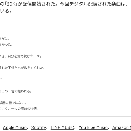
イカの「2DK」が配信開始された。今回デジタル配信された楽曲は、「
ている。
だけ。

った。

き、自分を責め続けた日々。

した子供たちが教えてくれた。



この一言で報われる。

部屋の話ではない。

ていく、一つの家族の物語。
、
Apple Music
、
Spotify
、
LINE MUSIC
、
YouTube Music
、
Amazon 