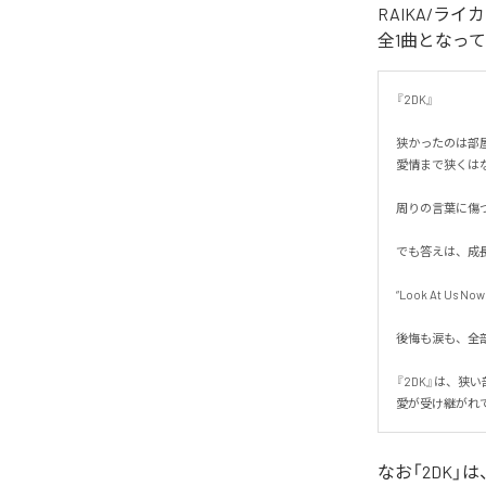
RAIKA/ラ
全1曲となっ
『2DK』

狭かったのは部屋
愛情まで狭くはなか
周りの言葉に傷つ
でも答えは、成長
“Look At Us Now.”
後悔も涙も、全部
『2DK』は、狭い
愛が受け継がれ
なお「
2DK
」は