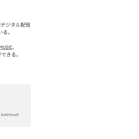
今回デジタル配信
いる。
MUSIC
、
ができる。
DoNYKooR