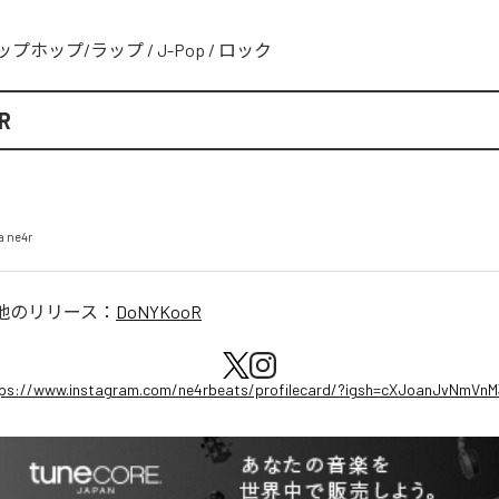
ップホップ/ラップ
/
J-Pop
/
ロック
R
a ne4r
他のリリース：
DoNYKooR
ps://www.instagram.com/ne4rbeats/profilecard/?igsh=cXJoanJvNmVn