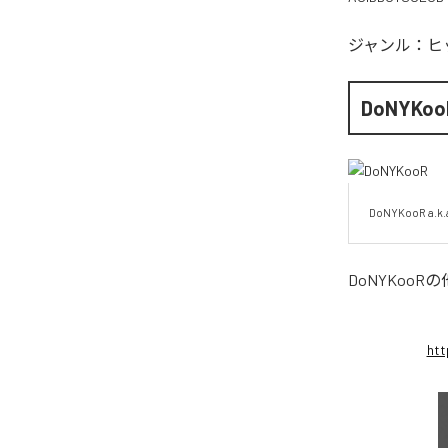
ジャンル：
ヒ
DoNYKoo
DoNYKooR a.k.
DoNYKooR
の
htt