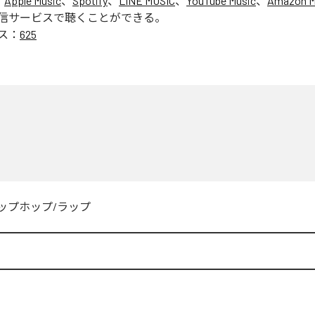
、
Apple Music
、
Spotify
、
LINE MUSIC
、
YouTube Music
、
Amazon Mu
信サービスで聴くことができる。
ス：
625
ップホップ/ラップ