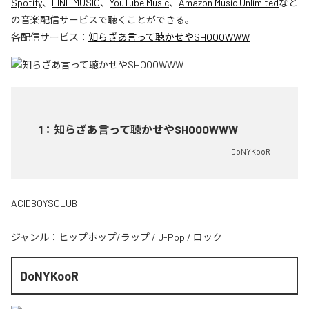
Spotify
、
LINE MUSIC
、
YouTube Music
、
Amazon Music Unlimited
など
の音楽配信サービスで聴くことができる。
各配信サービス：
知らざあ言って聴かせやSHOOOWWW
1
：
知らざあ言って聴かせやSHOOOWWW
DoNYKooR
ACIDBOYSCLUB
ジャンル：
ヒップホップ/ラップ
/
J-Pop
/
ロック
DoNYKooR