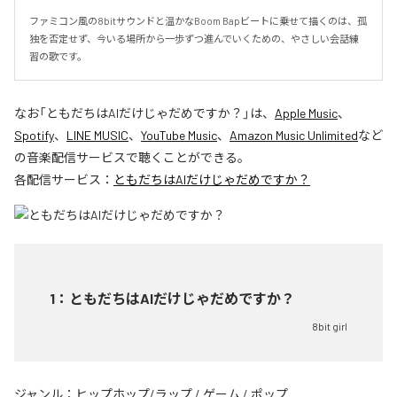
ファミコン風の8bitサウンドと温かなBoom Bapビートに乗せて描くのは、孤
独を否定せず、今いる場所から一歩ずつ進んでいくための、やさしい会話練
習の歌です。
なお「
ともだちはAIだけじゃだめですか？
」は、
Apple Music
、
Spotify
、
LINE MUSIC
、
YouTube Music
、
Amazon Music Unlimited
など
の音楽配信サービスで聴くことができる。
各配信サービス：
ともだちはAIだけじゃだめですか？
1
：
ともだちはAIだけじゃだめですか？
8bit girl
ジャンル：
ヒップホップ/ラップ
/
ゲーム
/
ポップ