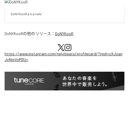
DoNYKooR a.k.a ne4r
DoNYKooR
の他のリリース：
DoNYKooR
https://www.instagram.com/ne4rbeats/profilecard/?igsh=cXJoan
JvNmVnM3U=