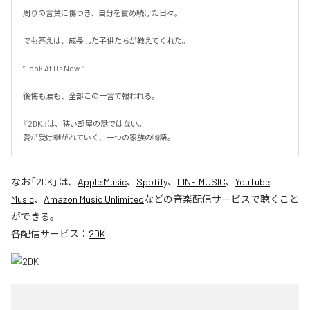
周りの言葉に傷つき、自分を責め続けた日々。

でも答えは、成長した子供たちが教えてくれた。

“Look At Us Now.”

後悔も涙も、全部この一言で報われる。

『2DK』は、狭い部屋の話ではない。

愛が受け継がれていく、一つの家族の物語。
なお「
2DK
」は、
Apple Music
、
Spotify
、
LINE MUSIC
、
YouTube
Music
、
Amazon Music Unlimited
などの音楽配信サービスで聴くこと
ができる。
各配信サービス：
2DK