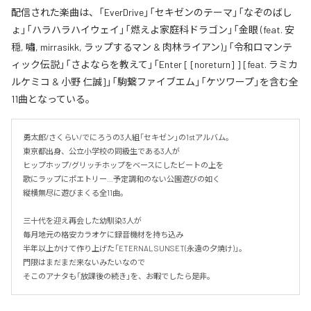
配信された楽曲は、「EverDrive」「セキゼンのテーマ」「なぞのばし
ょ」「ハラハラハイウェイ」「燃えよ家庭科ドラゴン」「金眼 (feat. 安
穏, 嘯, mirrasikk, ラップするマン & 肉林ライアン)」「令和ロマンテ
ィック伝説」「さよならを教えて」「Enter [ [noreturn] ] [feat. ラミカ
ルケミコ & 小野 仁誠]」「駒繋ファイブエム」「ケツワープ」を含む全
11曲となっている。
勇太郎/さくらい/でにろうの3人組「セキゼン」の1stアルバム。

東京都出身、公立小学校の同級生である3人が

ヒップホップ/グリッチホップをベースにしたビートの上を

歌にラップにポエトリー…予定調和のない公園遊びの如く

縦横無尽に遊びまくる全11曲。

三十代を迎え再会した幼馴染3人が

毎月地元の格安カラオケに録音機材を持ち込み

半年以上かけて作り上げた「ETERNAL SUNSET(永遠の夕焼け)」。

門限はまだまだ来ないみたいなので

そこのアナタも「放課後の続き」を、お暇でしたら是非。