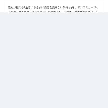
誰もが抱える「生きづらさ」や「自分を愛せない気持ち」を、ダンスミュージッ
クとポップスを融合させたサウンドで描いた一曲です。 疾走感のあるビート
と繊細な歌詞が交差し、苦しさの中にも小さな希望を見つけ出していく。 「味
方だよ」というメッセージが、心にそっと寄り添う作品です。
なお「
89
」は、
Apple Music
、
Spotify
、
LINE MUSIC
、
YouTube Music
、
Amazon Music Unlimited
などの音楽配信サービスで聴くことができ
る。
各配信サービス：
89
1
：
89
泡く、脆く。
2
：
89 (Instrumental)