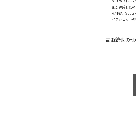
ではのフレーズ
冠を達成したの
を獲得。Spo
イラルヒットの
高瀬統也
の他