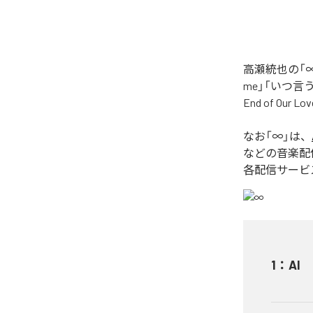
高瀬統也の「∞
me」「いつ言う？」
End of O
なお「
∞
」は、
などの音楽配
各配信サービ
1
：
AI