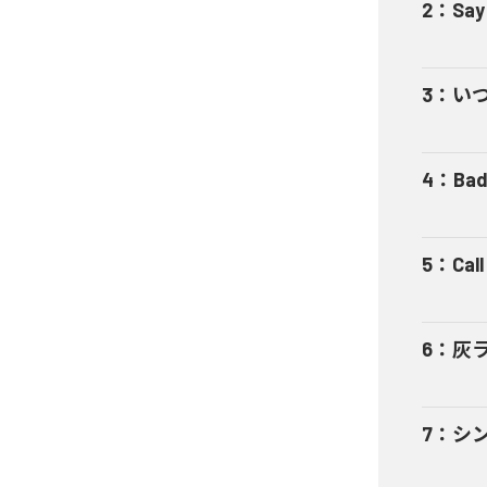
2
：
Say
3
：
い
4
：
Bad
5
：
Cal
6
：
灰
7
：
シ