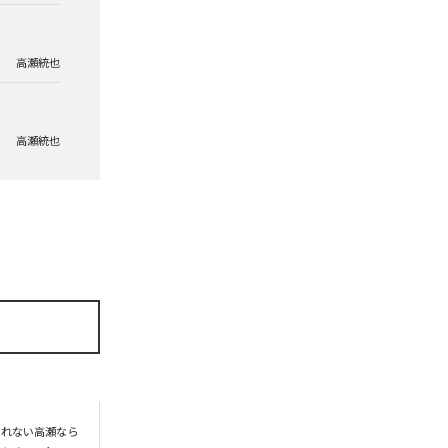
高瀬統也
高瀬統也
られない高瀬なら