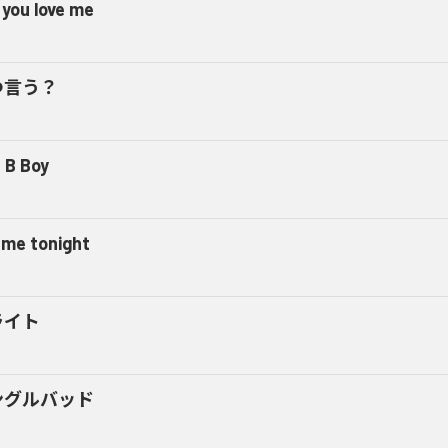
 you love me
つ言う？
 B Boy
l me tonight
ライト
ングルバッド