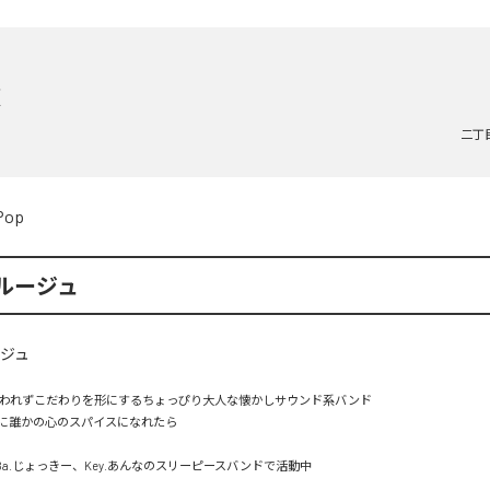
顔
二丁
Pop
ルージュ
囚われずこだわりを形にするちょっぴり大人な懐かしサウンド系バンド

に誰かの心のスパイスになれたら

こ、Ba.じょっきー、Key.あんなのスリーピースバンドで活動中