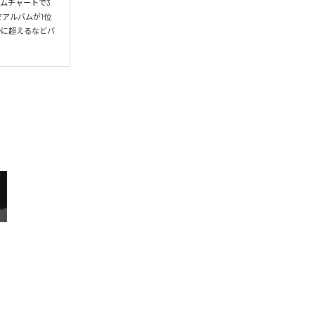
ムチャートで3
アルバムが1位
かに超えるなどバ