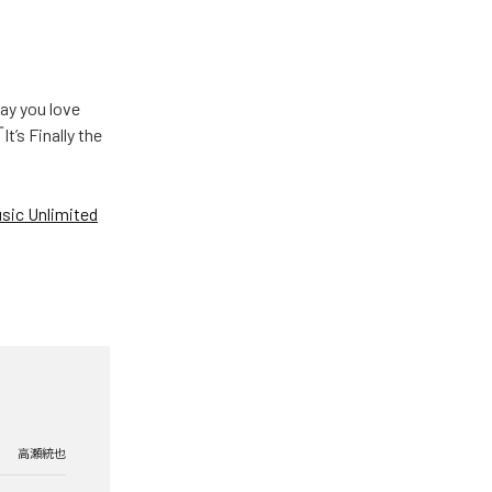
u love
Finally the
ic Unlimited
高瀬統也