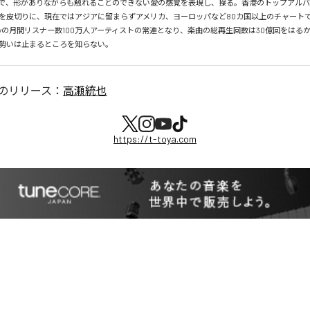
で、形がありながらも触れることのできない愛の感覚を表現し、操る。香港のトップアルバ
を皮切りに、現在ではアジアに留まらずアメリカ、ヨーロッパなど80カ国以上のチャートで
tifyの月間リスナー数100万人アーティストの常連となり、楽曲の総再生回数は30億回をはる
勢いは止まるところを知らない。
のリリース：
高瀬統也
https://t-toya.com