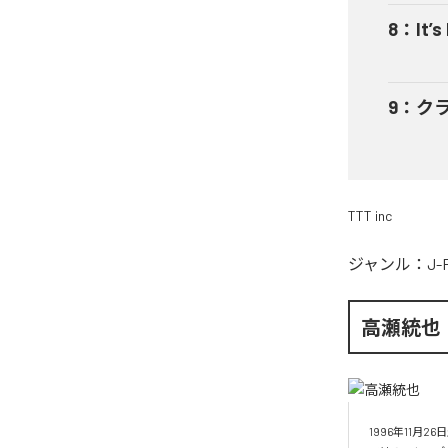
8
：
It’s
9
：
ク
TTT inc
ジャンル：
J-
高瀬統也
1996年11