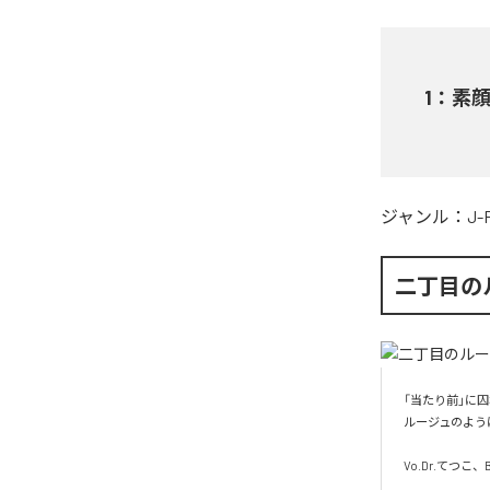
1
：
素
ジャンル：
J-
二丁目の
「当たり前」に
ルージュのよう
Vo.Dr.てつ