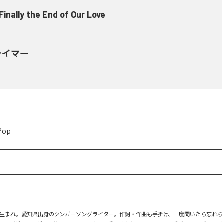
 Finally the End of Our Love
ライマー
Pop
月26日生まれ。愛知県出身のシンガーソングライター。作詞・作曲も手掛け、一度聞いたら忘れ