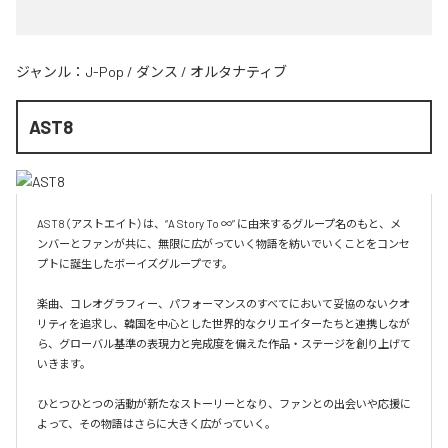
ジャンル：
J-Pop
/
ダンス
/
オルタナティブ
AST8
AST8（アストエイト）は、“A Story To ∞” に由来するグループ名のもと、メ
ンバーとファンが共に、無限に広がっていく物語を紡いでいくことをコンセ
プトに誕生したボーイズグループです。

楽曲、コレオグラフィー、パフォーマンスのすべてにおいて妥協のないクオ
リティを追求し、韓国を中心とした世界的なクリエイターたちと連携しなが
ら、グローバル基準の表現力と完成度を備えた作品・ステージを創り上げて
いきます。

ひとつひとつの活動が新たなストーリーとなり、ファンとの出会いや応援に
よって、その物語はさらに大きく広がっていく。
