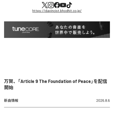
https://davincist.bhodhit.co.jp/
万賀、「Article 9 The Foundation of Peace」を配信
開始
新曲情報
2026.8.6