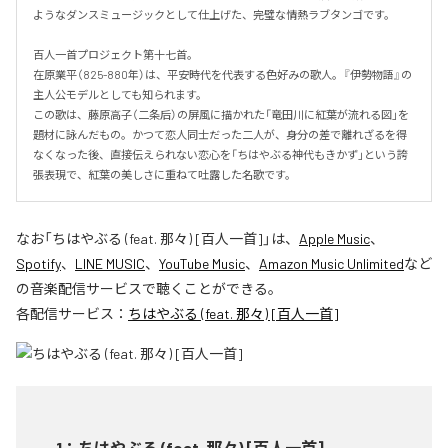
ようなダンスミュージックとして仕上げた、完璧な情熱ラブタンゴです。

百人一首プロジェクト第十七首。

在原業平（825-880年）は、平安時代を代表する色好みの歌人。『伊勢物語』の
主人公モデルとしても知られます。

この歌は、藤原高子（二条后）の屏風に描かれた「竜田川に紅葉が流れる図」を
題材に詠んだもの。かつて恋人同士だった二人が、身分の差で離れざるを得
なくなった後、直接伝えられない恋心を「ちはやぶる神代もきかず」という誇
張表現で、紅葉の美しさに重ねて吐露した名歌です。
なお「
ちはやぶる (feat. 那々) [百人一首]
」は、
Apple Music
、
Spotify
、
LINE MUSIC
、
YouTube Music
、
Amazon Music Unlimited
など
の音楽配信サービスで聴くことができる。
各配信サービス：
ちはやぶる (feat. 那々) [百人一首]
1
：
ちはやぶる (feat. 那々) [百人一首]