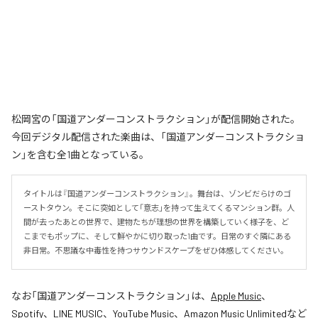
松岡宮の「国道アンダーコンストラクション」が配信開始された。
今回デジタル配信された楽曲は、「国道アンダーコンストラクショ
ン」を含む全1曲となっている。
タイトルは『国道アンダーコンストラクション』。舞台は、ゾンビだらけのゴ
ーストタウン。そこに突如として「意志」を持って生えてくるマンション群。人
間が去ったあとの世界で、建物たちが理想の世界を構築していく様子を、ど
こまでもポップに、そして鮮やかに切り取った1曲です。日常のすぐ隣にある
非日常。不思議な中毒性を持つサウンドスケープをぜひ体感してください。
なお「
国道アンダーコンストラクション
」は、
Apple Music
、
Spotify
、
LINE MUSIC
、
YouTube Music
、
Amazon Music Unlimited
など