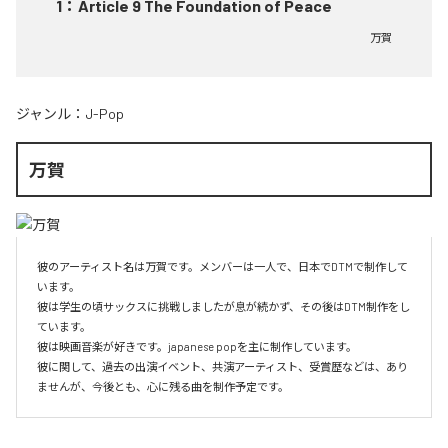
1
：
Article 9 The Foundation of Peace
万賀
ジャンル：
J-Pop
万賀
彼のアーティスト名は万賀です。メンバーは一人で、日本でDTMで制作して
います。

彼は学生の頃サックスに挑戦しましたが息が続かず、その後はDTM制作をし
ています。

彼は映画音楽が好きです。japanese popを主に制作しています。

彼に関して、過去の出演イベント、共演アーティスト、受賞歴などは、あり
ませんが、今後とも、心に残る曲を制作予定です。