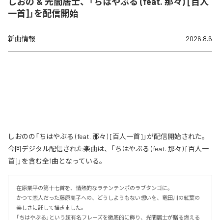
しおの & 光闇居士、「ちはやぶる (feat. 那々) [百人
一首]」を配信開始
新曲情報
2026.8.6
しおのの「ちはやぶる (feat. 那々) [百人一首]」が配信開始された。
今回デジタル配信された楽曲は、「ちはやぶる (feat. 那々) [百人一
首]」を含む全1曲となっている。
在原業平の第十七首を、情熱的なラテンテンポのラブタンゴに。

かつて恋人だった藤原高子への、どうしようもない想いを、竜田川の紅葉の
美しさに託して描きました。

「ちはやぶる」という超有名フレーズを徹底的に飾り、光闇居士が贈る燃える