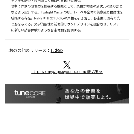
ャンルを解体・再構築して独自の音世界を編む。

役割：作家の想像力を拡張する触媒として、楽曲が物語の別次元の語り部と
なるよう設計する。Twilight Masterの核。レーベル全体の美意識と物語性を
統括する存在。NaNaやHIROYUKIらの声色を引き出し、各楽曲に固有の光
と影を与える。文学的感性と前衛的サウンドデザインを融合させ、リスナー
に新しい読書体験のような音楽体験を提供する。
しおの
の他のリリース：
しおの
https://mypage.syosetu.com/667265/