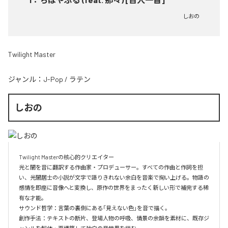
しおの
Twilight Master
ジャンル：
J-Pop
/
ラテン
しおの
Twilight Masterの核心的クリエイター  

光と闇を音に翻訳する作曲家・プロデューサー。すべての作曲と作詞を担
い、光闇居士の小説が文字で語りきれない余白を音楽で掬い上げる。物語の
感情を即座に音像へと変換し、原作の世界をまったく新しい形で補完する稀
有な才能。

サウンド哲学：言葉の裏側にある「見えない色」を音で描く。

創作手法：テキストの断片、登場人物の呼吸、情景の余韻を素材に、既存ジ