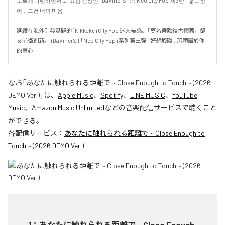
모르게 아련하면서도, 요즘 감성인." DaVinci ST의 'Neo City Pop' 제3탄 - 닿고 싶
어... 그건 너의 마음 -

延續在海外引發話題的「Kikkake」City Pop 迷人帶感。「莫名帶點復古懷舊，卻
又前衛創新。」DaVinci ST「Neo City Pop」系列第三彈 - 好想觸碰...那顆屬於你
的真心 -
なお「
あなたに触れられる距離で ~ Close Enough to Touch ~ (2026
DEMO Ver.)
」は、
Apple Music
、
Spotify
、
LINE MUSIC
、
YouTube
Music
、
Amazon Music Unlimited
などの音楽配信サービスで聴くこと
ができる。
各配信サービス：
あなたに触れられる距離で ~ Close Enough to
Touch ~ (2026 DEMO Ver.)
1
：
あなたに触れられる距離で ~ Close Enough