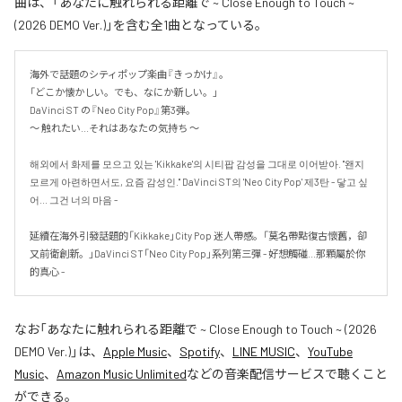
曲は、「あなたに触れられる距離で ~ Close Enough to Touch ~
(2026 DEMO Ver.)」を含む全1曲となっている。
海外で話題のシティポップ楽曲『きっかけ』。

「どこか懐かしい。でも、なにか新しい。」

DaVinci ST の『Neo City Pop』第3弾。

〜 触れたい...それはあなたの気持ち 〜

해외에서 화제를 모으고 있는 'Kikkake'의 시티팝 감성을 그대로 이어받아. "왠지 
모르게 아련하면서도, 요즘 감성인." DaVinci ST의 'Neo City Pop' 제3탄 - 닿고 싶
어... 그건 너의 마음 -

延續在海外引發話題的「Kikkake」City Pop 迷人帶感。「莫名帶點復古懷舊，卻
又前衛創新。」DaVinci ST「Neo City Pop」系列第三彈 - 好想觸碰...那顆屬於你
的真心 -
なお「
あなたに触れられる距離で ~ Close Enough to Touch ~ (2026
DEMO Ver.)
」は、
Apple Music
、
Spotify
、
LINE MUSIC
、
YouTube
Music
、
Amazon Music Unlimited
などの音楽配信サービスで聴くこと
ができる。