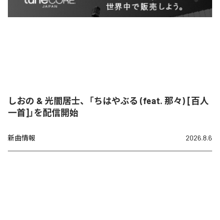
しおの & 光闇居士、「ちはやぶる (feat. 那々) [百人
一首]」を配信開始
新曲情報
2026.8.6