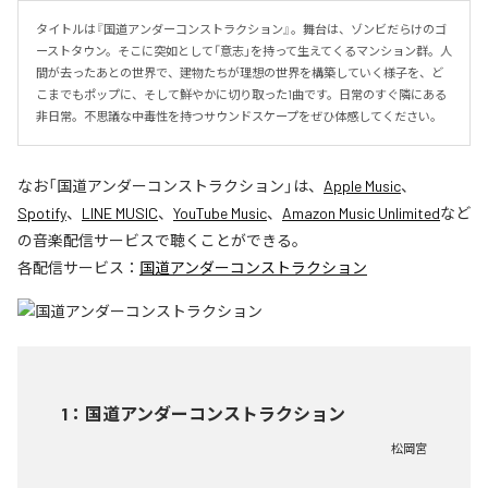
タイトルは『国道アンダーコンストラクション』。舞台は、ゾンビだらけのゴ
ーストタウン。そこに突如として「意志」を持って生えてくるマンション群。人
間が去ったあとの世界で、建物たちが理想の世界を構築していく様子を、ど
こまでもポップに、そして鮮やかに切り取った1曲です。日常のすぐ隣にある
非日常。不思議な中毒性を持つサウンドスケープをぜひ体感してください。
なお「
国道アンダーコンストラクション
」は、
Apple Music
、
Spotify
、
LINE MUSIC
、
YouTube Music
、
Amazon Music Unlimited
など
の音楽配信サービスで聴くことができる。
各配信サービス：
国道アンダーコンストラクション
1
：
国道アンダーコンストラクション
松岡宮