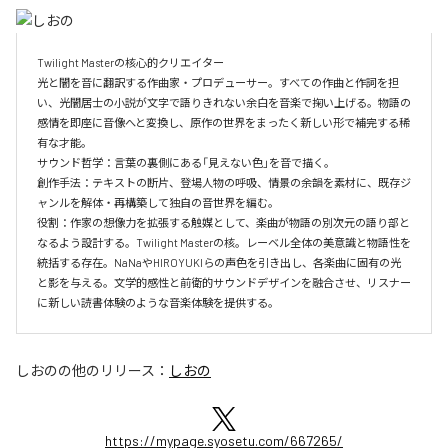
Twilight Masterの核心的クリエイター  

光と闇を音に翻訳する作曲家・プロデューサー。すべての作曲と作詞を担
い、光闇居士の小説が文字で語りきれない余白を音楽で掬い上げる。物語の
感情を即座に音像へと変換し、原作の世界をまったく新しい形で補完する稀
有な才能。

サウンド哲学：言葉の裏側にある「見えない色」を音で描く。

創作手法：テキストの断片、登場人物の呼吸、情景の余韻を素材に、既存ジ
ャンルを解体・再構築して独自の音世界を編む。

役割：作家の想像力を拡張する触媒として、楽曲が物語の別次元の語り部と
なるよう設計する。Twilight Masterの核。レーベル全体の美意識と物語性を
統括する存在。NaNaやHIROYUKIらの声色を引き出し、各楽曲に固有の光
と影を与える。文学的感性と前衛的サウンドデザインを融合させ、リスナー
に新しい読書体験のような音楽体験を提供する。
しおの
の他のリリース：
しおの
https://mypage.syosetu.com/667265/