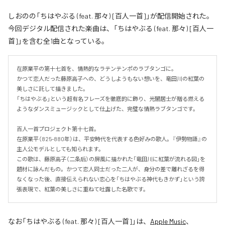
しおのの「ちはやぶる (feat. 那々) [百人一首]」が配信開始された。
今回デジタル配信された楽曲は、「ちはやぶる (feat. 那々) [百人一
首]」を含む全1曲となっている。
在原業平の第十七首を、情熱的なラテンテンポのラブタンゴに。

かつて恋人だった藤原高子への、どうしようもない想いを、竜田川の紅葉の
美しさに託して描きました。

「ちはやぶる」という超有名フレーズを徹底的に飾り、光闇居士が贈る燃える
ようなダンスミュージックとして仕上げた、完璧な情熱ラブタンゴです。

百人一首プロジェクト第十七首。

在原業平（825-880年）は、平安時代を代表する色好みの歌人。『伊勢物語』の
主人公モデルとしても知られます。

この歌は、藤原高子（二条后）の屏風に描かれた「竜田川に紅葉が流れる図」を
題材に詠んだもの。かつて恋人同士だった二人が、身分の差で離れざるを得
なくなった後、直接伝えられない恋心を「ちはやぶる神代もきかず」という誇
張表現で、紅葉の美しさに重ねて吐露した名歌です。
なお「
ちはやぶる (feat. 那々) [百人一首]
」は、
Apple Music
、