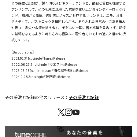
その感激と記録は、鋭く切り込むギターサウンドと、静寂と衝動を往復する
アンサンブルで、心の奥底に沈殿した感情を掬い上げるインディーロックバ
ンド。 繊細さと激情、透明感とノイズが共存するサウンドは、エモ、オル
タナティブ、ポストロックを横断しながら、ありふれた日常の中にある痛み
や祈り、喪失や救済を描き出す。 何気ない一瞬に宿る感情を見逃さず、記憶
の輪郭をなぞるように鳴らされる音楽は、聴く者それぞれの過去と静かに接
続していく。 

［Discography］ 

2021.10.31 1st single『hare』Release 

2022.06.23 2nd single 『ウエスト』Release 

2023.03.26 1st mini album『身の程を知れ』Release 

2024.2.28 3rd single『神回避』Release
その感激と記録
の他のリリース：
その感激と記録