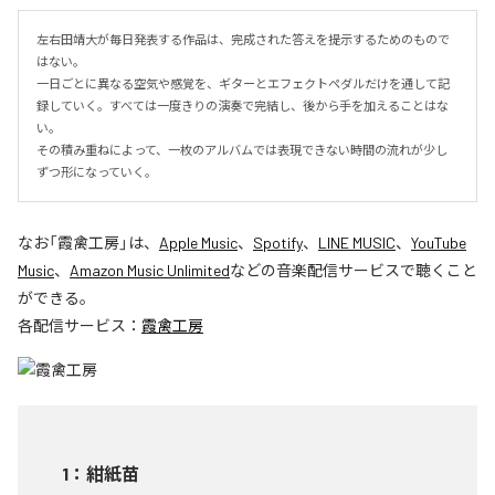
左右田靖大が毎日発表する作品は、完成された答えを提示するためのもので
はない。

一日ごとに異なる空気や感覚を、ギターとエフェクトペダルだけを通して記
録していく。すべては一度きりの演奏で完結し、後から手を加えることはな
い。

その積み重ねによって、一枚のアルバムでは表現できない時間の流れが少し
ずつ形になっていく。
なお「
霞禽工房
」は、
Apple Music
、
Spotify
、
LINE MUSIC
、
YouTube
Music
、
Amazon Music Unlimited
などの音楽配信サービスで聴くこと
ができる。
各配信サービス：
霞禽工房
1
：
紺紙苗