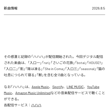
新曲情報
2026.8.5
その感激と記録の「ハハハ」が配信開始された。今回デジタル配信
された楽曲は、「入口一」「ruri」「さいごの花族」「botai」「HOUSE!!」
「入口二」「影」「陽は凍る」「She in Coma」「入口三」「seasonal」「猫の
吐息につられて寝る」「獣」を含む全13曲となっている。
なお「
ハハハ
」は、
Apple Music
、
Spotify
、
LINE MUSIC
、
YouTube
Music
、
Amazon Music Unlimited
などの音楽配信サービスで聴くこと
ができる。
各配信サービス：
ハハハ