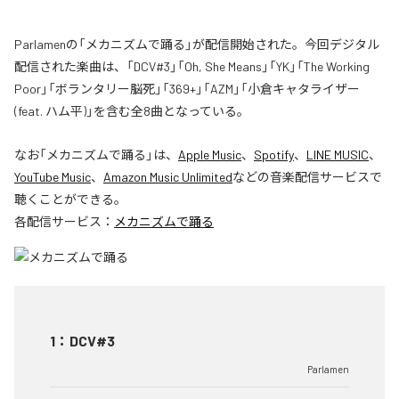
Parlamenの「メカニズムで踊る」が配信開始された。今回デジタル
配信された楽曲は、「DCV#3」「Oh, She Means」「YK」「The Working
Poor」「ボランタリー脳死」「369+」「AZM」「小倉キャタライザー
(feat. ハム平)」を含む全8曲となっている。
なお「
メカニズムで踊る
」は、
Apple Music
、
Spotify
、
LINE MUSIC
、
YouTube Music
、
Amazon Music Unlimited
などの音楽配信サービスで
聴くことができる。
各配信サービス：
メカニズムで踊る
1
：
DCV#3
Parlamen