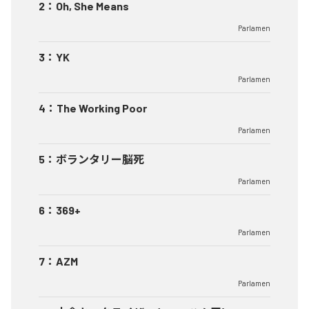
2
：
Oh, She Means
Parlamen
3
：
YK
Parlamen
4
：
The Working Poor
Parlamen
5
：
ボランタリー脳死
Parlamen
6
：
369+
Parlamen
7
：
AZM
Parlamen