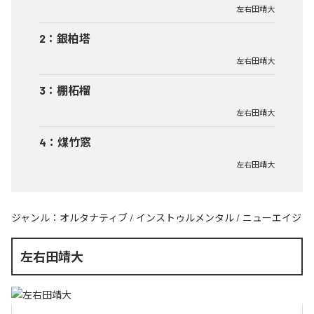
左右田靖大
2
：
銀柏塔
左右田靖大
3
：
棚柘榴
左右田靖大
4
：
煤竹窓
左右田靖大
ジャンル：
オルタナティブ
/
インストゥルメンタル
/
ニューエイジ
左右田靖大