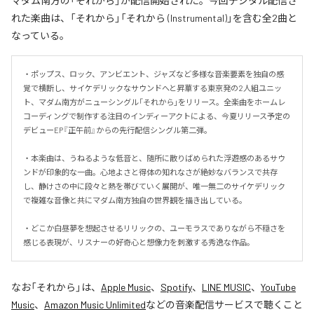
マダム南方の「それから」が配信開始された。今回デジタル配信さ
れた楽曲は、「それから」「それから (Instrumental)」を含む全2曲と
なっている。
・ポップス、ロック、アンビエント、ジャズなど多様な音楽要素を独自の感
覚で横断し、サイケデリックなサウンドへと昇華する東京発の2人組ユニッ
ト、マダム南方がニューシングル「それから」をリリース。全楽曲をホームレ
コーディングで制作する注目のインディーアクトによる、今夏リリース予定の
デビューEP『正午前』からの先行配信シングル第二弾。

・本楽曲は、うねるような低音と、随所に散りばめられた浮遊感のあるサウ
ンドが印象的な一曲。心地よさと得体の知れなさが絶妙なバランスで共存
し、静けさの中に段々と熱を帯びていく展開が、唯一無二のサイケデリック
で複雑な音像と共にマダム南方独自の世界観を描き出している。

・どこか白昼夢を想起させるリリックの、ユーモラスでありながら不穏さを
感じる表現が、リスナーの好奇心と想像力を刺激する秀逸な作品。
なお「
それから
」は、
Apple Music
、
Spotify
、
LINE MUSIC
、
YouTube
Music
、
Amazon Music Unlimited
などの音楽配信サービスで聴くこと