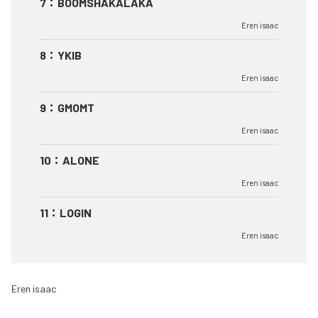
7
：
BOOMSHAKALAKA
Eren isaac
8
：
YKIB
Eren isaac
9
：
GMOMT
Eren isaac
10
：
ALONE
Eren isaac
11
：
LOGIN
Eren isaac
Eren isaac