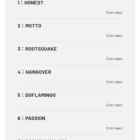
1
：
HONEST
Eren isaac
2
：
MOTTO
Eren isaac
3
：
ROOTSQUAKE
Eren isaac
4
：
HANGOVER
Eren isaac
5
：
DOFLAMINGO
Eren isaac
6
：
PASSION
Eren isaac