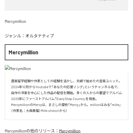
Mercymillion
ジャンル：
オルタナティブ
Mercymillion
渡英留学経験や作家としての経験を活かし、夫婦で始めたの音楽ユニット。

2024年10月からYoutubeで「あなたの応援ソング」というチャンネル名で、

自作の洋楽を中心にした作品の配信を開始。多くの人からの要望でアルバム

2025年にファーストアルバム「Every Step Counts」を発表。

MercymillionのMercyは、まさしの愛称「Mercy」から。millionはみる「mille」
（作家名：大森美瑠）Mille ohmoriから）
Mercymillion
の他のリリース：
Mercymillion