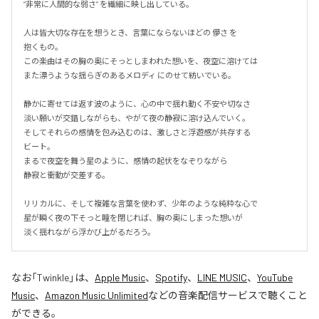
“非常に人間的な弱さ” を繊細に映し出している。

人は皆大切な存在を想うとき、言葉にならないほどの 儚さ を

抱くもの。

この楽曲はその胸の奥にそっとしまわれた想いを、夜空に溶けては

また漂うような揺らぎのあるメロディ にのせて紡いでいる。

静かに寄せては返す波のように、心の中で揺れ動く不安や切なさ

淡い願いが交錯しながらも、やがて夜の静寂に溶け込んでいく。

そしてそれらの感情を包み込むのは、激しさと浮遊感が共存する

ビート。

まるで夜空を舞う星のように、感情の起伏をなぞりながら

静寂と衝動が交差する。

リリカルに、そして複雑な言葉を使わず、少年のような純粋な心で

星が瞬く夜の下そっと瞳を閉じれば、胸の奥にしまった想いが

淡く揺れながら浮かび上がるだろう。
なお「
Twinkle
」は、
Apple Music
、
Spotify
、
LINE MUSIC
、
YouTube
Music
、
Amazon Music Unlimited
などの音楽配信サービスで聴くこと
ができる。