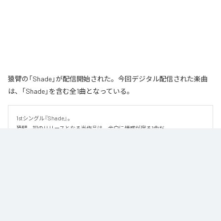
猿臂の「Shade」が配信開始された。今回デジタル配信された楽曲
は、「Shade」を含む全1曲となっている。
1stシングル『Shade』。

猿臂、初のリリースとなる当作品は、余白に情感が宿る1曲だ。

繊細な美しさを纏ったハイトーンボイスと、静かに紡がれるピアノを軸に、
少しずつ重なり合っていく音にドラマを感じるこの楽曲。しみじみとした切
なさを感じさせるメロディと儚くも優雅な詩は、より深くその世界を押し広
げていく。なだらかな緩急はストーリー性を醸し出し、リスナーの心をぐっ
と引き込む。

足し算よりも引き算によって演出される世界観にじっくりと浸りたくなる1曲
だ。