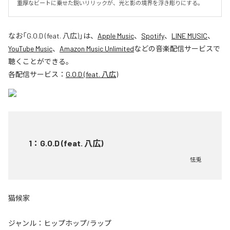
重厚なビートに乗せた鋭いリリックが、光と影の境界を浮き彫りにする。
なお「
G.O.D (feat. 八広)
」は、
Apple Music
、
Spotify
、
LINE MUSIC
、
YouTube Music
、
Amazon Music Unlimited
などの音楽配信サービスで
聴くことができる。
各配信サービス：
G.O.D (feat. 八広)
1
：
G.O.D (feat. 八広)
怯兎
猫候家
ジャンル：
ヒップホップ/ラップ