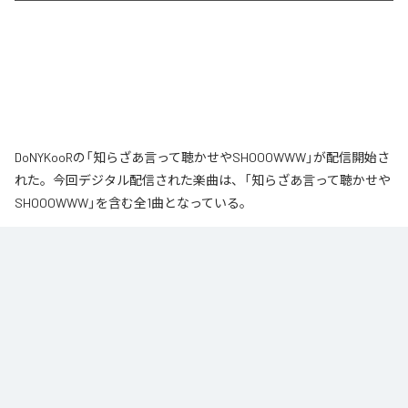
DoNYKooRの「知らざあ言って聴かせやSHOOOWWW」が配信開始さ
れた。今回デジタル配信された楽曲は、「知らざあ言って聴かせや
SHOOOWWW」を含む全1曲となっている。
なお「
知らざあ言って聴かせやSHOOOWWW
」は、
Apple Music
、
Spotify
、
LINE MUSIC
、
YouTube Music
、
Amazon Music Unlimited
など
の音楽配信サービスで聴くことができる。
各配信サービス：
知らざあ言って聴かせやSHOOOWWW