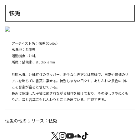
怯兎
アーティスト名：怯兎（Obito）

出身地：兵庫県

活動拠点：沖縄

所属：猫候家、studio jamm

兵庫出身、沖縄在住のラッパー。派手な生き方とは無縁で、日常や感情のリ
アルを飾らずに言葉に乗せる。特別じゃない日々や、ありふれた景色の中に
こそ音楽が宿ると信じている。

最近は保護した子猫に癒されながら制作を続けており、その優しさやぬくも
りが、音と言葉にもじんわりとにじみ出ている。可愛すぎる。
怯兎
の他のリリース：
怯兎