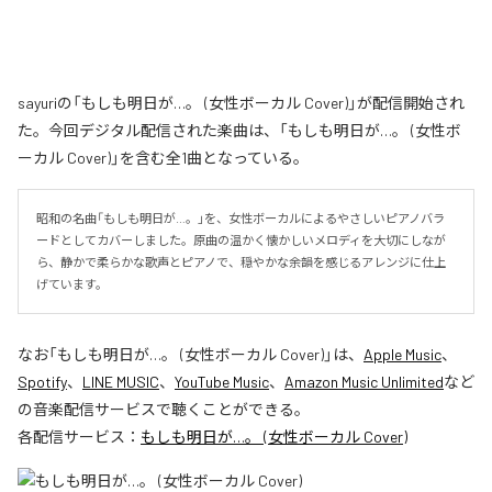
sayuriの「もしも明日が…。 (女性ボーカル Cover)」が配信開始され
た。今回デジタル配信された楽曲は、「もしも明日が…。 (女性ボ
ーカル Cover)」を含む全1曲となっている。
昭和の名曲「もしも明日が…。」を、女性ボーカルによるやさしいピアノバラ
ードとしてカバーしました。原曲の温かく懐かしいメロディを大切にしなが
ら、静かで柔らかな歌声とピアノで、穏やかな余韻を感じるアレンジに仕上
げています。
なお「
もしも明日が…。 (女性ボーカル Cover)
」は、
Apple Music
、
Spotify
、
LINE MUSIC
、
YouTube Music
、
Amazon Music Unlimited
など
の音楽配信サービスで聴くことができる。
各配信サービス：
もしも明日が…。 (女性ボーカル Cover)