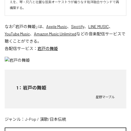
えを、琴・尺八と壮麗な弦楽オーケストラが織りなす和洋融合サウンドで再
構築する。
なお「
岩戸の舞姫
」は、
Apple Music
、
Spotify
、
LINE MUSIC
、
YouTube Music
、
Amazon Music Unlimited
などの音楽配信サービスで
聴くことができる。
各配信サービス：
岩戸の舞姫
1
：
岩戸の舞姫
星野マーブル
ジャンル：
J-Pop
/
演歌/日本伝統