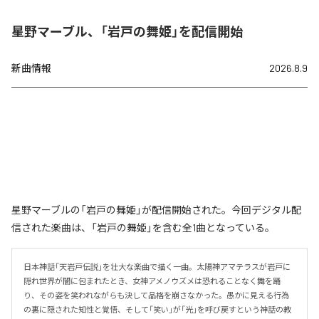
星野マーブル、「岩戸の舞姫」を配信開始
新曲情報
2026.8.9
星野マーブルの「岩戸の舞姫」が配信開始された。今回デジタル配
信された楽曲は、「岩戸の舞姫」を含む全1曲となっている。
日本神話「天岩戸伝説」を壮大な楽曲で描く一曲。太陽神アマテラスが岩戸に
隠れ世界が闇に包まれたとき、女神アメノウズメは恐れることなく舞を踊
り、その姿を笑われながらも決して品格を崩さなかった。愚かに見える行為
の裏に隠された知性と覚悟、そして「笑い」が「光」を呼び戻すという神話の教