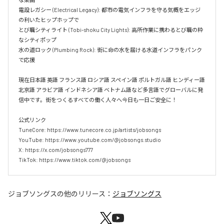
電設レガシー (Electrical Legacy): 都市の電気インフラを守る気概をエッジ
の利いたヒップホップで  

とび職シティライト (Tobi-shoku City Lights): 高所作業に携わるとび職の粋
なシティポップ  

水の道ロック (Plumbing Rock): 街に命の水を届ける水道インフラをパンク
で応援

現在日本語 英語 フランス語 ロシア語 スペイン語 ポルトガル語 ヒンディー語 
北京語 アラビア語 インドネシア語 ベトナム語など多言語でグローバルに発
信中です。街をつくるすべての働く人々へ今日も一日ご安全に！

公式リンク

TuneCore: https://www.tunecore.co.jp/artists/jobsongs

YouTube: https://www.youtube.com/@jobsongs.studio

X: https://x.com/jobsongs777

TikTok: https://www.tiktok.com/@jobsongs
ジョブソングス
の他のリリース：
ジョブソングス