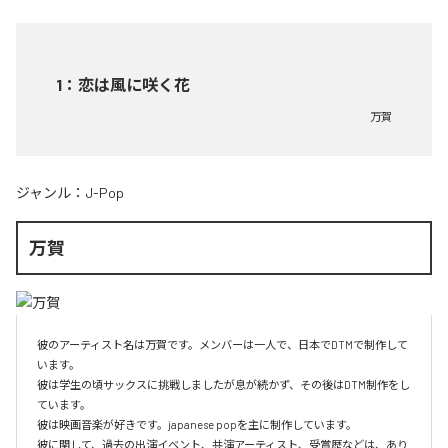
1
：
恋は風に咲く花
万賀
ジャンル：
J-Pop
万賀
彼のアーティスト名は万賀です。メンバーは一人で、日本でDTMで制作して
います。

彼は学生の頃サックスに挑戦しましたが息が続かず、その後はDTM制作をし
ています。

彼は映画音楽が好きです。japanese popを主に制作しています。

彼に関して、過去の出演イベント、共演アーティスト、受賞歴などは、あり