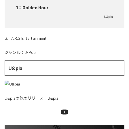
1
：
Golden Hour
U&pia
S.T.A.R.S Entertainment
ジャンル：
J-Pop
U&pia
U&pia
の他のリリース：
U&pia