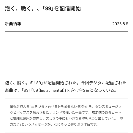
泡く、脆く。、「89」を配信開始
新曲情報
2026.8.9
泡く、脆く。の「89」が配信開始された。今回デジタル配信された
楽曲は、「89」「89 (Instrumental)」を含む全2曲となっている。
誰もが抱える「生きづらさ」や「自分を愛せない気持ち」を、ダンスミュージッ
クとポップスを融合させたサウンドで描いた一曲です。 疾走感のあるビート
と繊細な歌詞が交差し、苦しさの中にも小さな希望を見つけ出していく。 「味
方だよ」というメッセージが、心にそっと寄り添う作品です。