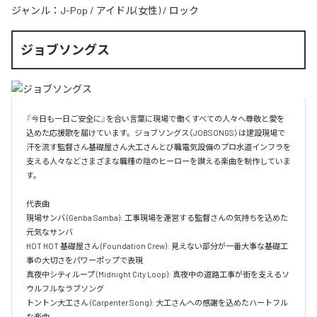
ジャンル：
J-Pop
/
アイドル(女性)
/
ロック
ジョブソングス
『今日も一日ご安全に』を合い言葉に現場で働くすべての人々へ尊敬と愛を
込めた応援歌を届けています。ジョブソングス（JOBSONGS）は建設現場で
汗を流す監督さん基礎屋さん大工さんとび職電気設備のプロ水道インフラを
支える人々などさまざまな職種の陰のヒーローを讃える楽曲を制作していま
す。

代表曲  

現場サンバ (Genba Samba): 工事現場を運営する監督さんの気持ちを込めた
元気なサンバ  

HOT HOT 基礎屋さん (Foundation Crew): 見えない部分が一番大事な基礎工
事の大切さをパワーポップで表現  

真夜中シティループ (Midnight City Loop): 真夜中の道路工事が街を支えるソ
ウルフルなラブソング  

トントン大工さん (Carpenter Song): 大工さんへの感謝を込めたハートフル
な楽曲  
