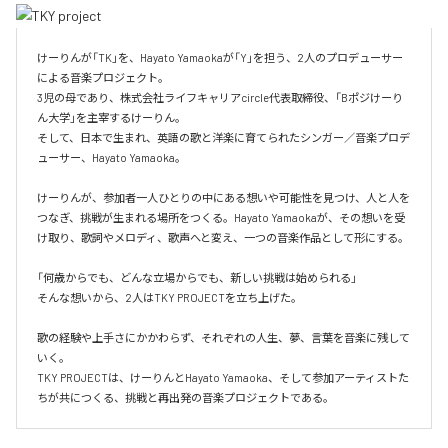
けーりんが「TK」を、Hayato Yamaokaが「Y」を担う、2人のプロデューサー
による音楽プロジェクト。

3児の母であり、株式会社ライフキャリアcircle代表取締役、「Bポジけーり
ん大学」を主宰するけーりん。

そして、日本で生まれ、英語の歌と洋楽に育てられたシンガー／音楽プロデ
ューサー、Hayato Yamaoka。

けーりんが、参加者一人ひとりの中にある想いや可能性を見つけ、人と人を
つなぎ、挑戦が生まれる場所をつくる。Hayato Yamaokaが、その想いを受
け取り、歌詞やメロディ、歌声へと変え、一つの音楽作品として形にする。

「何歳からでも、どんな立場からでも、新しい挑戦は始められる」

そんな想いから、2人はTKY PROJECTを立ち上げた。

歌の経験や上手さにかかわらず、それぞれの人生、夢、言葉を音楽に残して
いく。

TKY PROJECTは、けーりんとHayato Yamaoka、そして参加アーティストた
ちが共につくる、挑戦と再出発の音楽プロジェクトである。