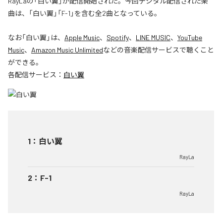
RayLaの「白い翼」が配信開始された。今回デジタル配信された楽
曲は、「白い翼」「F-1」を含む全2曲となっている。
なお「
白い翼
」は、
Apple Music
、
Spotify
、
LINE MUSIC
、
YouTube
Music
、
Amazon Music Unlimited
などの音楽配信サービスで聴くこと
ができる。
各配信サービス：
白い翼
1
：
白い翼
RayLa
2
：
F-1
RayLa