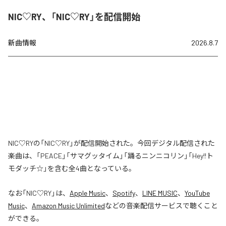
NIC♡RY、「NIC♡RY」を配信開始
新曲情報
2026.8.7
NIC♡RYの「NIC♡RY」が配信開始された。今回デジタル配信された
楽曲は、「PEACE」「サマグッタイム」「踊るニンニコリン」「Hey!!ト
モダッチ☆」を含む全4曲となっている。
なお「
NIC♡RY
」は、
Apple Music
、
Spotify
、
LINE MUSIC
、
YouTube
Music
、
Amazon Music Unlimited
などの音楽配信サービスで聴くこと
ができる。