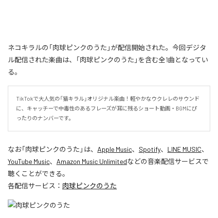
ネコキラルの「肉球ピンクのうた」が配信開始された。今回デジタ
ル配信された楽曲は、「肉球ピンクのうた」を含む全1曲となってい
る。
TikTokで大人気の「猫キラル」オリジナル楽曲！軽やかなウクレレのサウンド
に、キャッチーで中毒性のあるフレーズが耳に残るショート動画・BGMにぴ
ったりのナンバーです。
なお「
肉球ピンクのうた
」は、
Apple Music
、
Spotify
、
LINE MUSIC
、
YouTube Music
、
Amazon Music Unlimited
などの音楽配信サービスで
聴くことができる。
各配信サービス：
肉球ピンクのうた