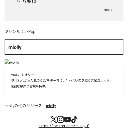
1
：
片恋花
miolly
ジャンル：
J-Pop
miolly
miolly - ミオリー

”選ばれなかった私のうた”をテーマに、叶わない恋を歌う音楽ユニット。

miolly
の他のリリース：
miolly
https://twitter.com/miolly_0