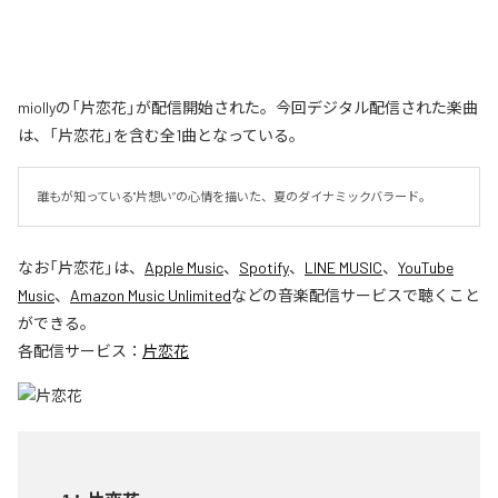
miollyの「片恋花」が配信開始された。今回デジタル配信された楽曲
は、「片恋花」を含む全1曲となっている。
誰もが知っている"片想い”の心情を描いた、夏のダイナミックバラード。
なお「
片恋花
」は、
Apple Music
、
Spotify
、
LINE MUSIC
、
YouTube
Music
、
Amazon Music Unlimited
などの音楽配信サービスで聴くこと
ができる。
各配信サービス：
片恋花