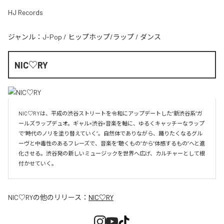
HJ Records
ジャンル：
J-Pop
/
ヒップホップ/ラップ
/
ダンス
NIC♡RY
NIC♡RYは、平成の渋谷ストリートを令和にアップデートした“新渋谷系”ガ
ールズラップデュオ。ギャル×渋谷×音楽を軸に、ゆるくキャッチーなラップ
で“時代のノリを塗り替えていく”。自然体でありながら、踊りたくなるグル
ーヴと中毒性のあるフレーズで、音楽を“聴くもの”から“体感するもの”へと進
化させる。渋谷発の新しいミュージックを世界へ広げ、カルチャーとして根
付かせていく。
NIC♡RY
の他のリリース：
NIC♡RY