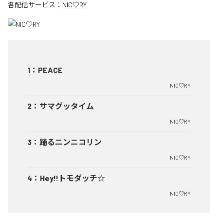
各配信サービス：
NIC♡RY
1
：
PEACE
NIC♡RY
2
：
サマグッタイム
NIC♡RY
3
：
踊るニンニコリン
NIC♡RY
4
：
Hey!!トモダッチ☆
NIC♡RY