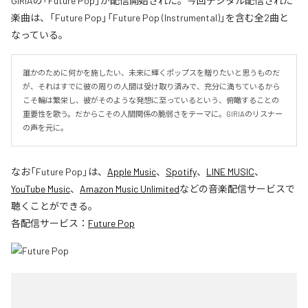
GIRIAの「Future Pop」が配信開始された。今回デジタル配信された
楽曲は、「Future Pop」「Future Pop (Instrumental)」を含む全2曲と
なっている。
誰かのために何かを施したい、未来に輝くポップスを贈りたいと思うものだ
が、それはすでに彼の周りの人間は受け取り済みで、充分に満ちているから
こそ輪は繁栄し、彼がそのような発想に至っているという、俯瞰することの
重要性を歌う。だからこその人間関係の脆弱さをテーマに。GIRIAのリスナー
の声を元に。
なお「
Future Pop
」は、
Apple Music
、
Spotify
、
LINE MUSIC
、
YouTube Music
、
Amazon Music Unlimited
などの音楽配信サービスで
聴くことができる。
各配信サービス：
Future Pop