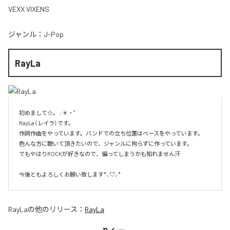
VEXX VIXENS
ジャンル：
J-Pop
RayLa
初めまして☆。.:＊・゜

RayLa（レイラ）です。

作詞作曲をやっています。バンドでの立ち位置はベースをやっています。

色んな方に聴いて頂きたいので、ジャンルに拘らずに作っています。

でもやはりROCKが好きなので、偏ってしまうかも知れません汗

今後ともよろしくお願い致します*⸜♡⸝*
RayLa
の他のリリース：
RayLa