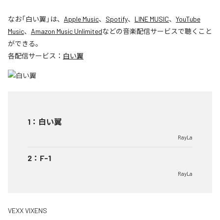
なお「
白い翼
」は、
Apple Music
、
Spotify
、
LINE MUSIC
、
YouTube
Music
、
Amazon Music Unlimited
などの音楽配信サービスで聴くこと
ができる。
各配信サービス：
白い翼
1
：
白い翼
RayLa
2
：
F-1
RayLa
VEXX VIXENS