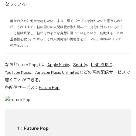
なっている。
誰かのために何かを施したい、未来に輝くポップスを贈りたいと思うものだ
が、それはすでに彼の周りの人間は受け取り済みで、充分に満ちているから
こそ輪は繁栄し、彼がそのような発想に至っているという、俯瞰することの
重要性を歌う。だからこその人間関係の脆弱さをテーマに。GIRIAのリスナー
の声を元に。
なお「
Future Pop
」は、
Apple Music
、
Spotify
、
LINE MUSIC
、
YouTube Music
、
Amazon Music Unlimited
などの音楽配信サービスで
聴くことができる。
各配信サービス：
Future Pop
1
：
Future Pop