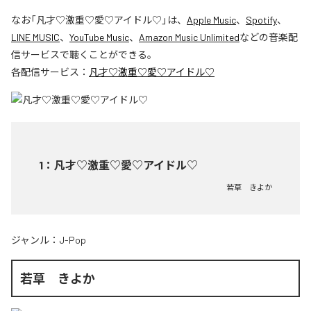
なお「
凡才♡激重♡愛♡アイドル♡
」は、
Apple Music
、
Spotify
、
LINE MUSIC
、
YouTube Music
、
Amazon Music Unlimited
などの音楽配
信サービスで聴くことができる。
各配信サービス：
凡才♡激重♡愛♡アイドル♡
1
：
凡才♡激重♡愛♡アイドル♡
若草 きよか
ジャンル：
J-Pop
若草 きよか