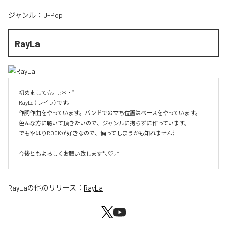
ジャンル：
J-Pop
RayLa
初めまして☆。.:＊・゜

RayLa（レイラ）です。

作詞作曲をやっています。バンドでの立ち位置はベースをやっています。

色んな方に聴いて頂きたいので、ジャンルに拘らずに作っています。

でもやはりROCKが好きなので、偏ってしまうかも知れません汗

今後ともよろしくお願い致します*⸜♡⸝*
RayLa
の他のリリース：
RayLa