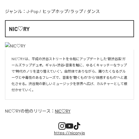
ジャンル：
J-Pop
/
ヒップホップ/ラップ
/
ダンス
NIC♡RY
NIC♡RYは、平成の渋谷ストリートを令和にアップデートした“新渋谷系”ガ
ールズラップデュオ。ギャル×渋谷×音楽を軸に、ゆるくキャッチーなラップ
で“時代のノリを塗り替えていく”。自然体でありながら、踊りたくなるグル
ーヴと中毒性のあるフレーズで、音楽を“聴くもの”から“体感するもの”へと進
化させる。渋谷発の新しいミュージックを世界へ広げ、カルチャーとして根
付かせていく。
NIC♡RY
の他のリリース：
NIC♡RY
https://nicory.jp