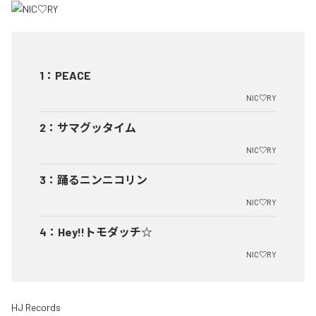
1
：
PEACE
NIC♡RY
2
：
サマグッタイム
NIC♡RY
3
：
踊るニンニコリン
NIC♡RY
4
：
Hey!!トモダッチ☆
NIC♡RY
HJ Records