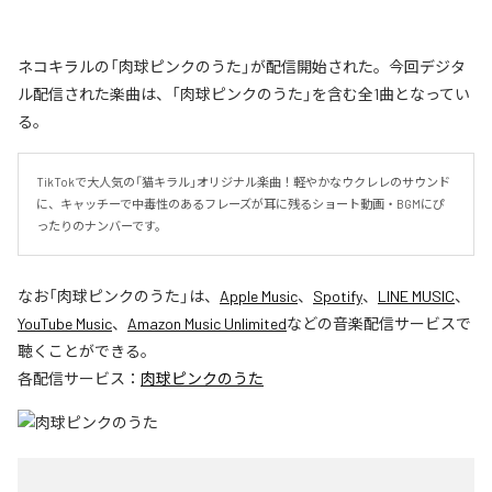
ネコキラルの「肉球ピンクのうた」が配信開始された。今回デジタ
ル配信された楽曲は、「肉球ピンクのうた」を含む全1曲となってい
る。
TikTokで大人気の「猫キラル」オリジナル楽曲！軽やかなウクレレのサウンド
に、キャッチーで中毒性のあるフレーズが耳に残るショート動画・BGMにぴ
ったりのナンバーです。
なお「
肉球ピンクのうた
」は、
Apple Music
、
Spotify
、
LINE MUSIC
、
YouTube Music
、
Amazon Music Unlimited
などの音楽配信サービスで
聴くことができる。
各配信サービス：
肉球ピンクのうた