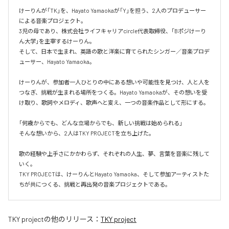
けーりんが「TK」を、Hayato Yamaokaが「Y」を担う、2人のプロデューサー
による音楽プロジェクト。

3児の母であり、株式会社ライフキャリアcircle代表取締役、「Bポジけーり
ん大学」を主宰するけーりん。

そして、日本で生まれ、英語の歌と洋楽に育てられたシンガー／音楽プロデ
ューサー、Hayato Yamaoka。

けーりんが、参加者一人ひとりの中にある想いや可能性を見つけ、人と人を
つなぎ、挑戦が生まれる場所をつくる。Hayato Yamaokaが、その想いを受
け取り、歌詞やメロディ、歌声へと変え、一つの音楽作品として形にする。

「何歳からでも、どんな立場からでも、新しい挑戦は始められる」

そんな想いから、2人はTKY PROJECTを立ち上げた。

歌の経験や上手さにかかわらず、それぞれの人生、夢、言葉を音楽に残して
いく。

TKY PROJECTは、けーりんとHayato Yamaoka、そして参加アーティストた
ちが共につくる、挑戦と再出発の音楽プロジェクトである。
TKY project
の他のリリース：
TKY project