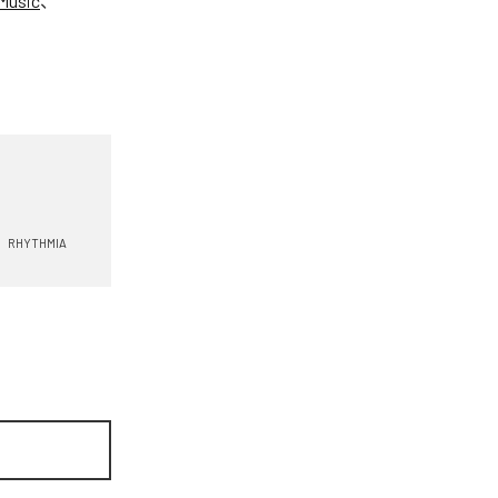
Music
、
RHYTHMIA