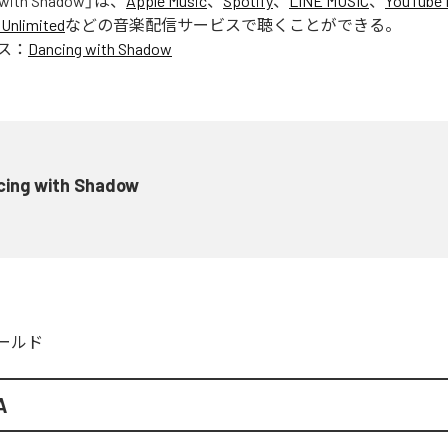
 with Shadow
」は、
Apple Music
、
Spotify
、
LINE MUSIC
、
YouTube 
Unlimited
などの音楽配信サービスで聴くことができる。
ス：
Dancing with Shadow
cing with Shadow
ールド
A