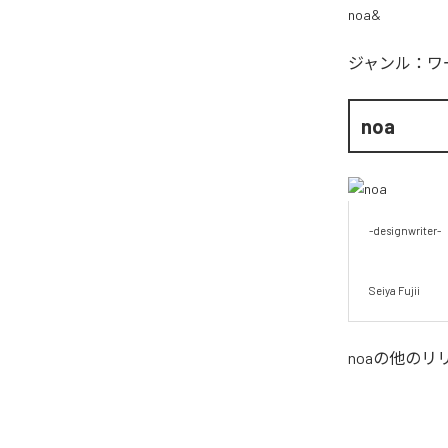
noa&
ジャンル：
ワ
noa
-designwriter-

Seiya Fujii
noa
の他のリ