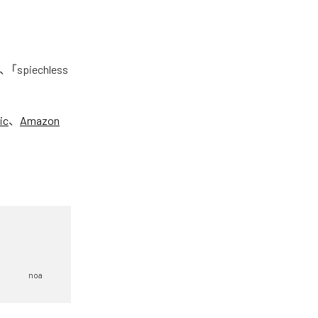
piechless
ic
、
Amazon
noa