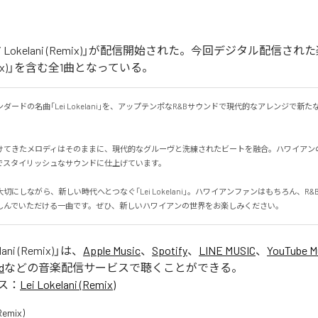
i Lokelani (Remix)」が配信開始された。今回デジタル配信された
(Remix)」を含む全1曲となっている。
ダードの名曲「Lei Lokelani」を、アップテンポなR&Bサウンドで現代的なアレンジで新
けてきたメロディはそのままに、現代的なグルーヴと洗練されたビートを融合。ハワイアン
スタイリッシュなサウンドに仕上げています。

切にしながら、新しい時代へとつなぐ「Lei Lokelani」。ハワイアンファンはもちろん、R
しんでいただける一曲です。ぜひ、新しいハワイアンの世界をお楽しみください。
lani (Remix)
」は、
Apple Music
、
Spotify
、
LINE MUSIC
、
YouTube M
d
などの音楽配信サービスで聴くことができる。
ス：
Lei Lokelani (Remix)