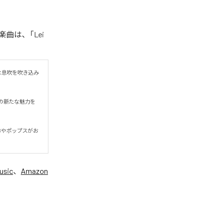
楽曲は、「Lei
たな息吹を吹き込み
の新たな魅力を
&Bやポップスがお
usic
、
Amazon