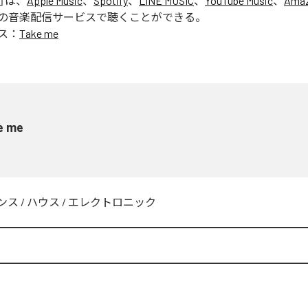
」は、
Apple Music
、
Spotify
、
LINE MUSIC
、
YouTube Music
、
Amaz
の音楽配信サービスで聴くことができる。
ス：
Take me
e me
ンス
/
ハウス
/
エレクトロニック