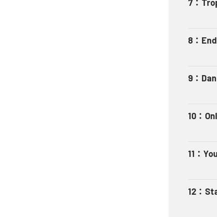
7
：
Tro
8
：
End
9
：
Dan
10
：
On
11
：
You
12
：
St