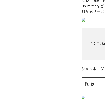
なお「
Take me
Unlimited
など
各配信サービ
1
：
Tak
ジャンル：
ダ
Fujix