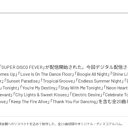
SUPER DISCO FEVER」が配信開始された。今回デジタル配
Comes Up」「Love Is On The Dance Floor」「Boogie All Night」「Shine 
」「Sunset Paradise」「Tropical Groove」「Endless Summer Night」「Da
u Tonight」「You're My Destiny」「Stay With Me Tonight」「Neon Hear
evard」「City Lights & Sweet Kisses」「Electric Desire」「Celebrate 
Groove」「Keep The Fire Alive」「Thank You For Dancing」を含む
黄金期へのリスペクトを込めて制作した、全20曲収録のオリジナル・ディスコアルバム。
