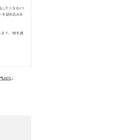
出したくなる4つ
ーを詰め込みま
まで、1枚を通
Music
、