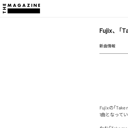
Fujix、「
新曲情報
Fujixの「T
1曲となって