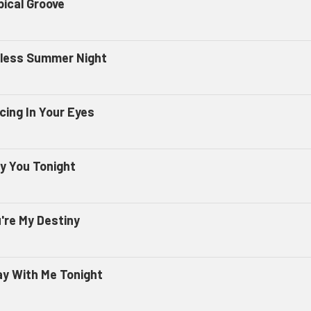
pical Groove
less Summer Night
cing In Your Eyes
ly You Tonight
're My Destiny
ay With Me Tonight