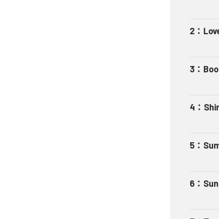
2
：
Lov
3
：
Boog
4
：
Shi
5
：
Sum
6
：
Sun