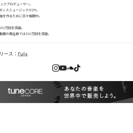
ジックプロデューサー。

ンスミュージック/EDM。

曲を作るために日々格闘中。

00万回を突破。

動画の再生数では300万回を突破。
リース：
Fujix