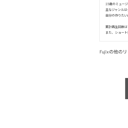
23歳のミュー
主なジャンルはダ
自分の作りたい
累計再生回数は1
また、ショート
Fujix
の他のリ