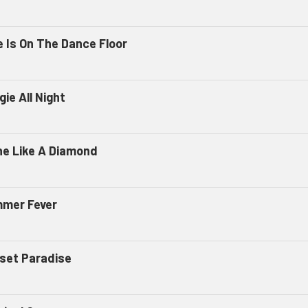
e Is On The Dance Floor
ie All Night
ne Like A Diamond
mer Fever
set Paradise