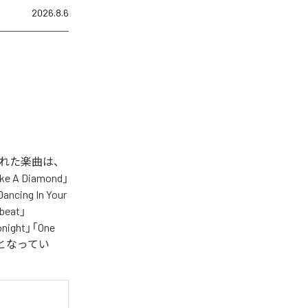
2026.8.6
信された楽曲は、
Like A Diamond」
ncing In Your
tbeat」
Tonight」「One
全20曲となってい