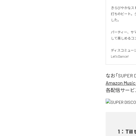
きらびやかなス
打ちのビート。
した。

パーティー、サ
して楽しめるコン
ディスコミュージ
Let's Dance!
なお「
SUPER 
Amazon Music 
各配信サービ
1
：
Till