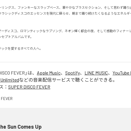
トリングス、ファンキーなスラップベース、華やかなブラスセクション、そして思わず踊り
クラシックディスコのエッセンスを現代に蘇らせ、朝まで踊り続けたくなるようなエネルギ
マーディスコ、ロマンティックなラブソング、ネオン輝く都会の夜、そして感動のフィナーレ
セプトアルバムです。

ックを愛するすべての人へ。

DISCO FEVER
」は、
Apple Music
、
Spotify
、
LINE MUSIC
、
YouTube 
Unlimited
などの音楽配信サービスで聴くことができる。
ス：
SUPER DISCO FEVER
 the Sun Comes Up