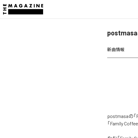
postmas
新曲情報
postmasa
「Family C