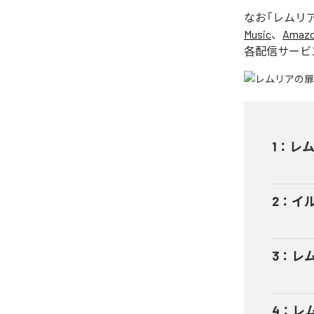
なお「
レムリアの扉
Music
、
Amazon
各配信サービ
1
：
レム
2
：
イル
3
：
レム
4
：
レム