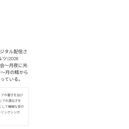
回デジタル配信さ
 (2026
)」「再会〜月夜に光
ーネの舞〜月の精から
曲となっている。
リアの響きを浴び
リアの遺伝子を
として繊細な音の
ヒーリングシンガ