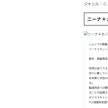
ジャンル：
ニ
ニーナ＊
レムリアの歌姫

ニーナ＊カノン

歌手、歌姫育成
世界は音ででき
作りに徹してい
日本語と女性の
る。

脳波測定では緊
ることが証明さ
ボイススキャン
PLA波動測定