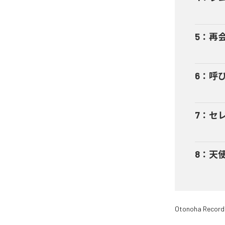
5
：
再会
6
：
呼び
7
：
セレ
8
：
天使
Otonoha Record