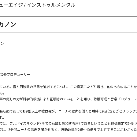
ューエイジ
/
インストゥルメンタル
カノン
 音楽プロデューサー

ている。音と周波数の世界を追求するにつれ、この真実にたどり着き、他のあらゆること
る。

声の癒しの力が科学的根拠により証明されていることを知り、歌姫育成と音楽プロデュー
張状態であっても9割以上の被検者が、ニーナの歌声を聞くと瞬時にθ波（安らぎとリラック
れ、

では、フルボイスサウンド（全ての意識と調和する声）であるということも機械測定で証明さ
器では、3分間ニーナの歌声を聞かせると、波動数値が2倍～10倍まで上昇することがわかった