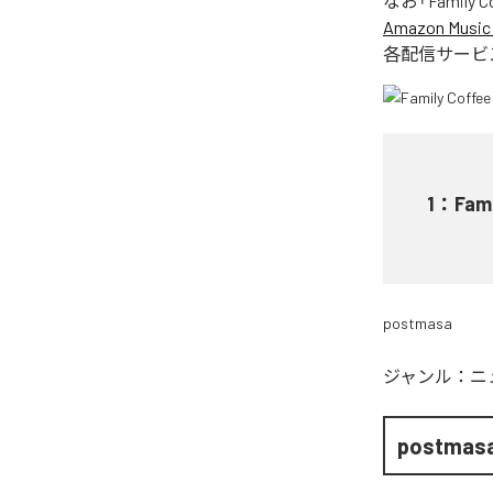
なお「
Family 
Amazon Music 
各配信サービ
1
：
Fam
postmasa
ジャンル：
ニ
postmas