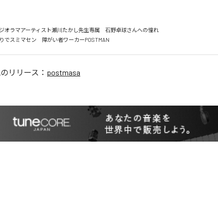
ロジオラマアーティスト瀬川たかし先生専属　石野卓球さんへの憧れ

りでスミマセン　障がい者ワーカーPOSTMAN
他のリリース：
postmasa