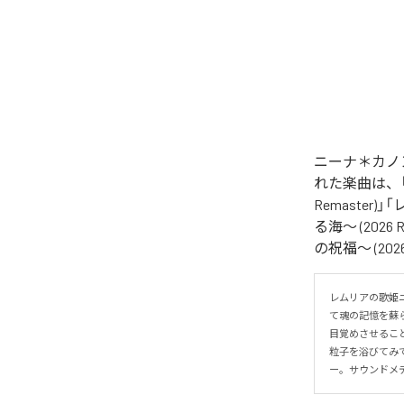
ニーナ＊カノン
れた楽曲は、「レ
Remaster)
る海〜 (2026
の祝福〜 (202
レムリアの歌姫ニ
て魂の記憶を蘇
目覚めさせるこ
粒子を浴びてみて
ー。サウンドメディテ