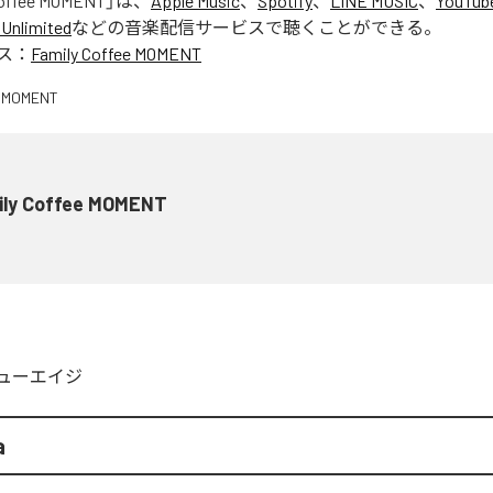
Coffee MOMENT
」は、
Apple Music
、
Spotify
、
LINE MUSIC
、
YouTub
Unlimited
などの音楽配信サービスで聴くことができる。
ス：
Family Coffee MOMENT
ily Coffee MOMENT
ューエイジ
a