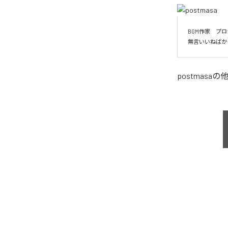
BGM作家　プ
無言いいねばか
postmasa
の