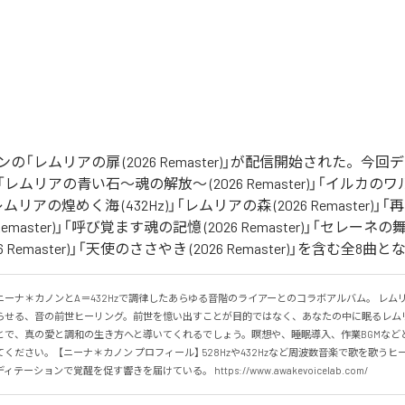
の「レムリアの扉 (2026 Remaster)」が配信開始された。今
ムリアの青い石〜魂の解放〜 (2026 Remaster)」「イルカのワルツ
」「レムリアの煌めく海 (432Hz)」「レムリアの森 (2026 Remaster
 Remaster)」「呼び覚ます魂の記憶 (2026 Remaster)」「セレ
6 Remaster)」「天使のささやき (2026 Remaster)」を含む全8
ーナ＊カノンとA＝432Hzで調律したあらゆる音階のライアーとのコラボアルバム。 レム
らせる、音の前世ヒーリング。前世を憶い出すことが目的ではなく、あなたの中に眠るレム
とで、真の愛と調和の生き方へと導いてくれるでしょう。瞑想や、睡眠導入、作業BGMなど
ください。  【ニーナ＊カノン プロフィール】 528Hzや432Hzなど周波数音楽で歌を歌う
ーションで覚醒を促す響きを届けている。 https://www.awakevoicelab.com/