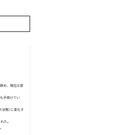
を辞め、現在は音
スも手掛けてい
ス状態）に変化す
れた。

。
