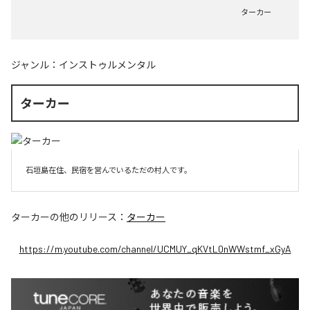
ターカー
ジャンル：
インストゥルメンタル
ターカー
石垣島在住、民宿を営んでいるただの村人です。
ターカー
の他のリリース：
ターカー
https://m.youtube.com/channel/UCMUY_qKVtL0nWWstmf_xGyA