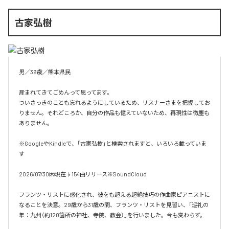
古家弘樹
男／39歳／熊本県民

産まれてきてごめんって思ってます。

ついさっきのことも忘れるようにしているため、リスナーさまを把握してお
りません。それどころか、自分の作品も憶えていないため、再現性は微塵も
ありません。

※GoogleやKindleで、「古家弘樹」と検索されますと、いろいろ載っていま
す

2026/07/30㈭現在♭154曲リリース※SoundCloud

フランツ・リストに感化され、彼をも超える超絶技巧の作曲家ピアニストに
なることを決意。29歳から31歳の間、フランツ・リストを見習い、「巡礼の
年：九州（約120箇所の神社、寺院、教会）」を行いました。今も変わらず。
