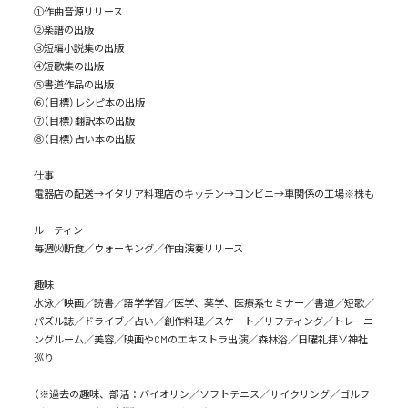
①作曲音源リリース

②楽譜の出版

③短編小説集の出版

④短歌集の出版

⑤書道作品の出版

⑥（目標）レシピ本の出版

⑦（目標）翻訳本の出版

⑧（目標）占い本の出版

仕事

電器店の配送→イタリア料理店のキッチン→コンビニ→車関係の工場※株も

ルーティン

毎週㈫断食／ウォーキング／作曲演奏リリース

趣味

水泳／映画／読書／語学学習／医学、薬学、医療系セミナー／書道／短歌／
パズル誌／ドライブ／占い／創作料理／スケート／リフティング／トレーニ
ングルーム／美容／映画やCMのエキストラ出演／森林浴／日曜礼拝∨神社
巡り

（※過去の趣味、部活：バイオリン／ソフトテニス／サイクリング／ゴルフ