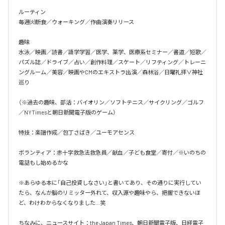
ルーティン

毎週㈫断食／ウォーキング／作曲演奏リリース

趣味

水泳／映画／読書／語学学習／医学、薬学、医療系セミナー／書道／短歌／
パズル誌／ドライブ／占い／創作料理／スケート／リフティング／トレーニ
ングルーム／美容／映画やCMのエキストラ出演／森林浴／日曜礼拝∨神社
巡り

（※過去の趣味、部活：バイオリン／ソフトテニス／サイクリング／ゴルフ
／NYTimesと朝日新聞電子版のゲーム）

特技：楽譜作成／包丁さばき／ユーモアセンス

ボランティア：赤十字救急法救急員／献血／子ども食堂／寄付／※いのちの
電話もし始めるかな

※あらゆる本に「自己投資しなさい」と書いてあり、その通りに実行してい
たら、なんか脳のリミッター外れて、収入源や趣味やら、把握できないほ
ど、わけわからなくなりました…笑

ちなみに、ニュースサイト：the Japan Times、朝日新聞電子版、日経電子