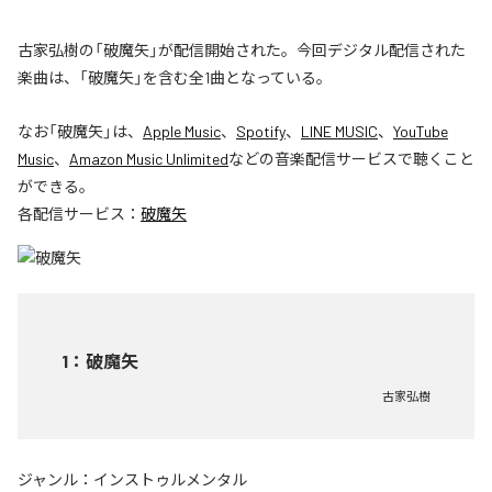
古家弘樹の「破魔矢」が配信開始された。今回デジタル配信された
楽曲は、「破魔矢」を含む全1曲となっている。
なお「
破魔矢
」は、
Apple Music
、
Spotify
、
LINE MUSIC
、
YouTube
Music
、
Amazon Music Unlimited
などの音楽配信サービスで聴くこと
ができる。
各配信サービス：
破魔矢
1
：
破魔矢
古家弘樹
ジャンル：
インストゥルメンタル