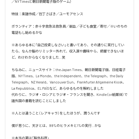
／NYTimesと朝日新聞電子版のゲーム）

特技：楽譜作成／包丁さばき／ユーモアセンス

ボランティア：赤十字救急法救急員／献血／子ども食堂／寄付／※いのちの
電話もし始めるかな

※あらゆる本に「自己投資しなさい」と書いてあり、その通りに実行してい
たら、なんか脳のリミッター外れて、収入源や趣味やら、把握できないほ
ど、わけわからなくなりました…笑

ちなみに、ニュースサイト：the Japan Times、朝日新聞電子版、日経電子
版、NYTimes、Le Monde、the Independent、the Telegraph、the Daily 
Telegraph、NZ Herald、Vancouver Sun、Frankfurter Allgemeine Kiosk、
La Repubblica、EL PAÍSなど、あらゆるものを解約しました

代わりに、ラジオ・ロシアとラジオ・フランスを聞き、Kindle（or紙媒体）で
諸外国の書籍を読むことにしました

※人とは違うこと（レアキャラ）をしたほうが、潤うんです

僕が思うに、天才とは、99%のヒラメキと1%の実行…かな

※本当の夢は「脳外科医」
