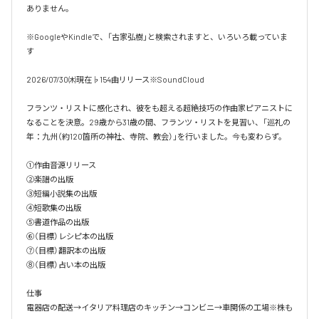
ありません。

※GoogleやKindleで、「古家弘樹」と検索されますと、いろいろ載っていま
す

2026/07/30㈭現在♭154曲リリース※SoundCloud

フランツ・リストに感化され、彼をも超える超絶技巧の作曲家ピアニストに
なることを決意。29歳から31歳の間、フランツ・リストを見習い、「巡礼の
年：九州（約120箇所の神社、寺院、教会）」を行いました。今も変わらず。

①作曲音源リリース

②楽譜の出版

③短編小説集の出版

④短歌集の出版

⑤書道作品の出版

⑥（目標）レシピ本の出版

⑦（目標）翻訳本の出版

⑧（目標）占い本の出版

仕事

電器店の配送→イタリア料理店のキッチン→コンビニ→車関係の工場※株も
