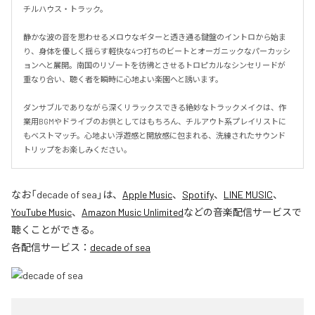
チルハウス・トラック。

静かな波の音を思わせるメロウなギターと透き通る鍵盤のイントロから始ま
り、身体を優しく揺らす軽快な4つ打ちのビートとオーガニックなパーカッシ
ョンへと展開。南国のリゾートを彷彿とさせるトロピカルなシンセリードが
重なり合い、聴く者を瞬時に心地よい楽園へと誘います。

ダンサブルでありながら深くリラックスできる絶妙なトラックメイクは、作
業用BGMやドライブのお供としてはもちろん、チルアウト系プレイリストに
もベストマッチ。心地よい浮遊感と開放感に包まれる、洗練されたサウンド
トリップをお楽しみください。
なお「
decade of sea
」は、
Apple Music
、
Spotify
、
LINE MUSIC
、
YouTube Music
、
Amazon Music Unlimited
などの音楽配信サービスで
聴くことができる。
各配信サービス：
decade of sea