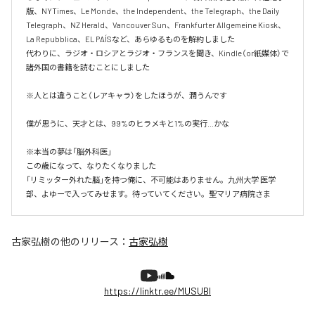
版、NYTimes、Le Monde、the Independent、the Telegraph、the Daily 
Telegraph、NZ Herald、Vancouver Sun、Frankfurter Allgemeine Kiosk、
La Repubblica、EL PAÍSなど、あらゆるものを解約しました

代わりに、ラジオ・ロシアとラジオ・フランスを聞き、Kindle（or紙媒体）で
諸外国の書籍を読むことにしました

※人とは違うこと（レアキャラ）をしたほうが、潤うんです

僕が思うに、天才とは、99%のヒラメキと1%の実行…かな

※本当の夢は「脳外科医」

この歳になって、なりたくなりました

「リミッター外れた脳」を持つ俺に、不可能はありません。九州大学 医学
部、よゆーで入ってみせます。待っていてください。聖マリア病院さま
古家弘樹
の他のリリース：
古家弘樹
https://linktr.ee/MUSUBI