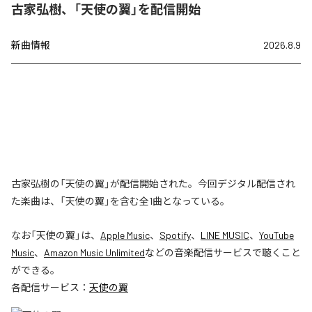
古家弘樹、「天使の翼」を配信開始
新曲情報
2026.8.9
古家弘樹の「天使の翼」が配信開始された。今回デジタル配信され
た楽曲は、「天使の翼」を含む全1曲となっている。
なお「
天使の翼
」は、
Apple Music
、
Spotify
、
LINE MUSIC
、
YouTube
Music
、
Amazon Music Unlimited
などの音楽配信サービスで聴くこと
ができる。
各配信サービス：
天使の翼