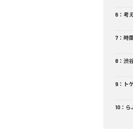
6
：
考
7
：
時
8
：
渋谷
9
：
ト
10
：
ら