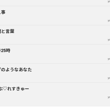
y
え事
y
間と言葉
y
25時
y
ゲのようなあなた
y
ぶ♡れすきゅー
y