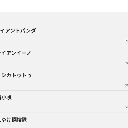
ャイアントパンダ
y
ライアンイーノ
y
ィシカトゥトゥ
y
路小唄
y
れゆけ探検隊