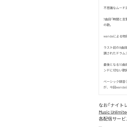
不思議なムード漂
7曲目「時間と言
の歌。

wandaによる
ラスト前の9曲
調されたドラムス
最後となる10曲
ンドに切ない歌詞が
ベーシック録音（1
が、今回wand
なお「
ナイト
Music Unlimite
各配信サービ