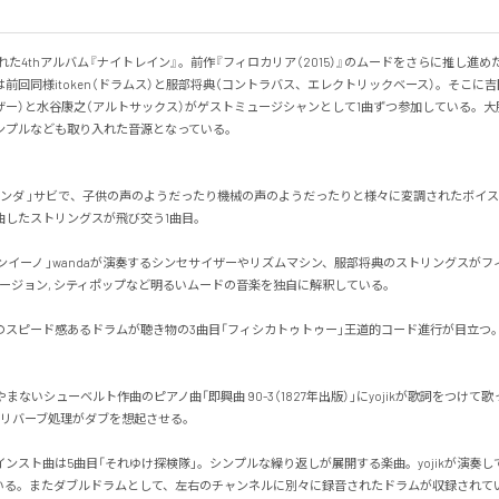
された4thアルバム『ナイトレイン』。前作『フィロカリア（2015）』のムードをさらに推し進
前回同様itoken（ドラムス）と服部将典（コントラバス、エレクトリックベース）。そこに吉
ザー）と水谷康之（アルトサックス）がゲストミュージシャンとして1曲ずつ参加している。大
プルなども取り入れた音源となっている。

パンダ 」サビで、子供の声のようだったり機械の声のようだったりと様々に変調されたボイ
したストリングスが飛び交う1曲目。

ンイーノ 」wandaが演奏するシンセサイザーやリズムマシン、服部将典のストリングスが
フュージョン, シティポップなど明るいムードの音楽を独自に解釈している。

enのスピード感あるドラムが聴き物の3曲目「フィシカトゥトゥー」王道的コード進行が目立つ
やまないシューベルト作曲のピアノ曲「即興曲 90-3（1827年出版）」にyojikが歌詞をつけて
リバーブ処理がダブを想起させる。

ンスト曲は5曲目「それゆけ探検隊」。シンプルな繰り返しが展開する楽曲。yojikが演奏
る。またダブルドラムとして、左右のチャンネルに別々に録音されたドラムが収録されている。