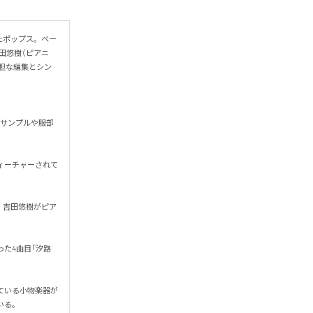
めたポップス。ベー
田悠樹（ピアニ
胆な編集とシン
スサンプルや服部
フィーチャーされて
。吉田悠樹がピア
歌った4曲目「汐路
している小物楽器が

