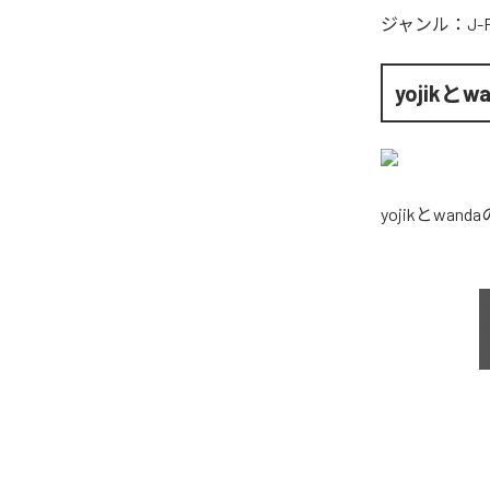
ジャンル：
J-
yojikとw
yojikとwanda