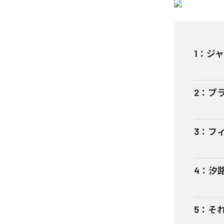
1
：
ジ
2
：
ブ
3
：
フ
4
：
汐
5
：
そ