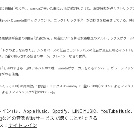
う6曲目「考え事」。wandaが書いた曲にyojikが歌詞をつけた。服部将典が弾くストリングスが
葉」yojikとwanda風ロックサウンド。エレクトリックギターが奇妙さを助長させている。
物語風歌詞が白眉の8曲目「渋谷25時」。終盤にソロを飾る水谷康之のアルトサックスがクールな余
目「トゲのようなあなた」。シンセベースの低音とコントラバスの低音が交互に鳴るイントロ
。2番で鳴らされる低音のホーン。クレイジーな音の世界。

目「らぶれすきゅー」はアルバム中で唯一wandaがボーカルをとるナンバー。ガレージファ
のる佳曲。

-3, 5, 7, 9,10）は片岡敬。他録音・ミックスはwanda。CD盤（2019年）ではAIによるマス
aによるリマスタリングが行われている。
レイン
」は、
Apple Music
、
Spotify
、
LINE MUSIC
、
YouTube Music
d
などの音楽配信サービスで聴くことができる。
ス：
ナイトレイン