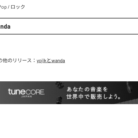
Pop
/
ロック
anda
の他のリリース：
yojikとwanda