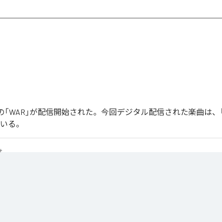
Joonの「WAR」が配信開始された。今回デジタル配信された楽曲は、
ている。
せ
は、
Apple Music
、
Spotify
、
LINE MUSIC
、
YouTube Music
、
Amazon 
の音楽配信サービスで聴くことができる。
ス：
WAR