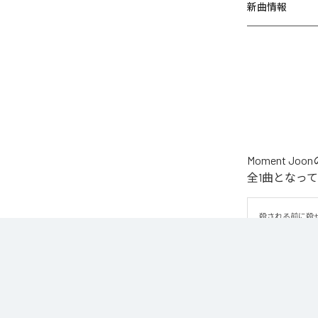
新曲情報
Moment 
全1曲となっ
殺される前に殺
なお「
WAR
」
Unlimited
など
各配信サービ