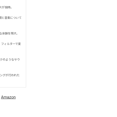
独特。

時間と音楽について
韻を残す。

。フィルターで変
ンクのようなサウ
タリングが行われた
、
Amazon