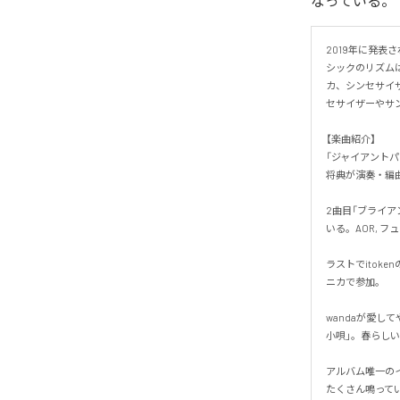
なっている。
2019年に発表
シックのリズムは
カ、シンセサイ
セサイザーやサン
【楽曲紹介】

「ジャイアント
将典が演奏・編曲
2曲目「ブライア
いる。AOR, 
ラストでitok
ニカで参加。

wandaが愛して
小唄」。春らしい
アルバム唯一のイ
たくさん鳴ってい