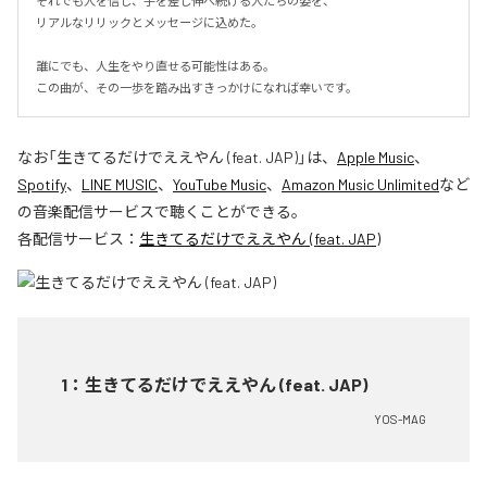
それでも人を信じ、手を差し伸べ続ける人たちの姿を、

リアルなリリックとメッセージに込めた。

誰にでも、人生をやり直せる可能性はある。

この曲が、その一歩を踏み出すきっかけになれば幸いです。
なお「
生きてるだけでええやん (feat. JAP)
」は、
Apple Music
、
Spotify
、
LINE MUSIC
、
YouTube Music
、
Amazon Music Unlimited
など
の音楽配信サービスで聴くことができる。
各配信サービス：
生きてるだけでええやん (feat. JAP)
1
：
生きてるだけでええやん (feat. JAP)
YOS-MAG