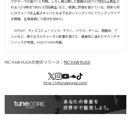
グがテーマの曲で）と判明。しかし再公開した動画は6日で2万回以上再生さ
れる（12/9時点で約10.6万回再生）など、順調に評価を受けている。同年10月
にはグループ史上最大キャパとなる下北沢シャングリラにてワンマンライブ
を開催、会場満員にて成功を収めた。

　HIPHOP、ディスコミュージック、テクノ、ハウス、ゲーム、遊園地、ア
ニメなど、様々なカルチャーから影響を受けた、雑食性に溢れたサウンドや
リリックが特徴。VIDEOTHINK所属。
MIC RAW RUGA
の他のリリース：
MIC RAW RUGA
http://micrawruga.com/