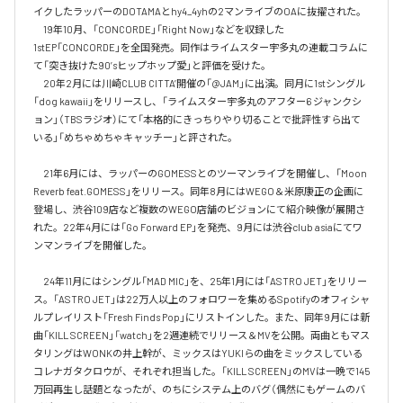
イクしたラッパーのDOTAMAとhy4_4yhの2マンライブのOAに抜擢された。

　19年10月、「CONCORDE」「Right Now」などを収録した
1stEP「CONCORDE」を全国発売。同作はライムスター宇多丸の連載コラムに
て「突き抜けた90’sヒップホップ愛」と評価を受けた。

　20年2月には川崎CLUB CITTA’開催の「@JAM」に出演。同月に1stシングル
「dog kawaii」をリリースし、「ライムスター宇多丸のアフター6 ジャンクシ
ョン」（TBSラジオ）にて「本格的にきっちりやり切ることで批評性すら出て
いる」「めちゃめちゃキャッチー」と評された。

　21年6月には、ラッパーのGOMESSとのツーマンライブを開催し、「Moon 
Reverb feat.GOMESS」をリリース。同年8月にはWEGO＆米原康正の企画に
登場し、渋谷109店など複数のWEGO店舗のビジョンにて紹介映像が展開さ
れた。22年4月には「Go Forward EP」を発売、9月には渋谷club asiaにてワ
ンマンライブを開催した。

　24年11月にはシングル「MAD MIC」を、25年1月には「ASTRO JET」をリリー
ス。「ASTRO JET」は22万人以上のフォロワーを集めるSpotifyのオフィシャ
ルプレイリスト「Fresh Finds Pop」にリストインした。また、同年9月には新
曲「KILL SCREEN」「watch」を2週連続でリリース＆MVを公開。両曲ともマス
タリングはWONKの井上幹が、ミックスはYUKIらの曲をミックスしている
コレナガタクロウが、それぞれ担当した。「KILL SCREEN」のMVは一晩で145
万回再生し話題となったが、のちにシステム上のバグ（偶然にもゲームのバ