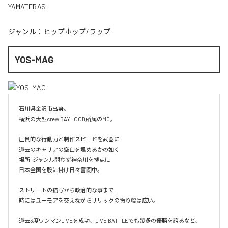
YAMATERAS
ジャンル：
ヒップホップ/ラップ
YOS-MAG
石川県金沢市出身。

横浜の大型crew BAYHOOD所属のMC。

圧倒的な行動力と制作スピードを武器に

過去のキャリアの空白を埋めるかの如く

場所, ジャンル問わず神奈川を拠点に

日本全国を股に掛け日々奮闘中。

ストリートの描写から政治的な事まで.

時にはユーモアを交えながらリリックの振り幅は広い。

過去3度ワンマンLIVEを成功、LIVE BATTLEでも幾多の優勝を誇るなど、