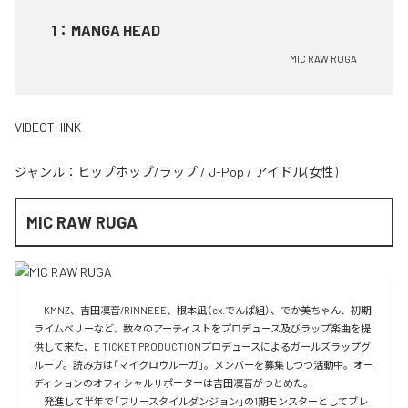
1
：
MANGA HEAD
MIC RAW RUGA
VIDEOTHINK
ジャンル：
ヒップホップ/ラップ
/
J-Pop
/
アイドル(女性)
MIC RAW RUGA
　KMNZ、吉田凜音/RINNEEE、根本凪（ex.でんぱ組）、でか美ちゃん、初期
ライムベリーなど、数々のアーティストをプロデュース及びラップ楽曲を提
供して来た、E TICKET PRODUCTIONプロデュースによるガールズラップグ
ループ。読み方は「マイクロウルーガ」。メンバーを募集しつつ活動中。オー
ディションのオフィシャルサポーターは吉田凜音がつとめた。

　発進して半年で「フリースタイルダンジョン」の1期モンスターとしてブレ