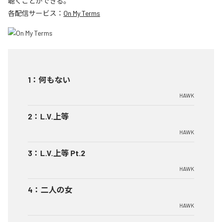
聴くことができる。
各配信サービス：
On My Terms
1
：
何もない
HAWK
2
：
L.V.上等
HAWK
3
：
L.V.上等 Pt.2
HAWK
4
：
二人の女
HAWK