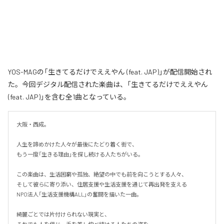
YOS-MAGの「生きてるだけでええやん (feat. JAP)」が配信開始され
た。今回デジタル配信された楽曲は、「生きてるだけでええやん
(feat. JAP)」を含む全1曲となっている。
大阪・西成。

人生を諦めかけた人々が最後にたどり着く街で、

もう一度「生きる理由」を探し続ける人たちがいる。

この楽曲は、生活困窮や孤独、絶望の中でも前を向こうとする人々、

そして彼らに寄り添い、住居支援や生活支援を通じて再出発を支える

NPO法人「生活支援機構ALL」の奮闘を描いた一曲。

綺麗ごとでは片付けられない現実と、
