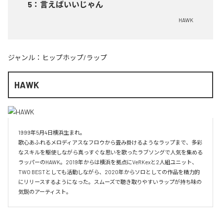
5
：
言えばいいじゃん
HAWK
ジャンル：
ヒップホップ/ラップ
HAWK
1999年5月4日横浜生まれ。

歌心あふれるメロディアスなフロウから畳み掛けるようなラップまで、多彩
なスキルを駆使しながら真っすぐな思いを歌ったラブソングで人気を集める
ラッパーのHAWK。2019年からは横浜を拠点にVeRKexと2人組ユニット、
TWO BESTとしても活動しながら、2020年からソロとしての作品を精力的
にリリースするようになった。スムーズで聴き取りやすいラップが持ち味の
気鋭のアーティスト。