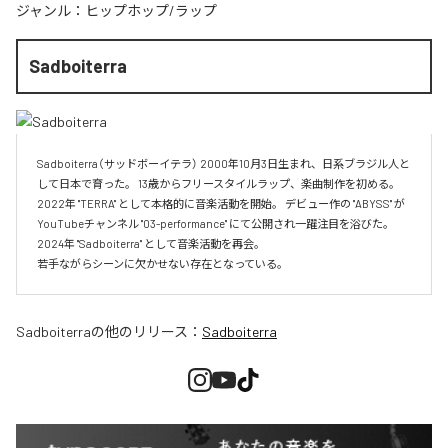
ジャンル：
ヒップホップ/ラップ
Sadboiterra
Sadboiterra（サッドボーイテラ） 2000年10月3日生まれ、日系ブラジル人と
して日本で育った。 13歳からフリースタイルラップ、楽曲制作を初める。 
2022年 "TERRA" として本格的に音楽活動を開始。 デビュー作の "ABYSS" が
YouTubeチャンネル "03-performance" にて公開され一躍注目を浴びた。 
2024年 "Sadboiterra" として音楽活動を再会。

若手ながらシーンに欠かせない存在となっている。
Sadboiterra
の他のリリース：
Sadboiterra