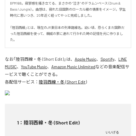
BPM168。寂寥感を掻き立てる、まさかの “泣き” のドラムンベース（Drum & 
Bass / Jungle）。曲想は、寂れた旧国鉄のローカル線の情景をイメージ。学生
時代に思いつき、20年近く経ってやっと完成しました。

「陸羽西線」とは、現在のJR東日本の列車路線名。幼い頃、恐らくまだ国鉄だ
った陸羽西線を使って、親戚の家に連れて行かれた時の記憶を元に作りまし
た。
なお「
陸羽西線・冬 (Short Edit)
」は、
Apple Music
、
Spotify
、
LINE
MUSIC
、
YouTube Music
、
Amazon Music Unlimited
などの音楽配信サ
ービスで聴くことができる。
各配信サービス：
陸羽西線・冬 (Short Edit)
1
：
陸羽西線・冬 (Short Edit)
いいげる