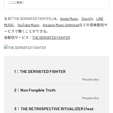
ここに集結！
なお「
THE DERIVATED FIGHTER
」は、
Apple Music
、
Spotify
、
LINE
MUSIC
、
YouTube Music
、
Amazon Music Unlimited
などの音楽配信サ
ービスで聴くことができる。
各配信サービス：
THE DERIVATED FIGHTER
1
：
THE DERIVATED FIGHTER
Pikupiku Boy
2
：
Non Fungible Truth
Pikupiku Boy
3
：
THE RETROSPECTIVE RITUALIZER (feat.