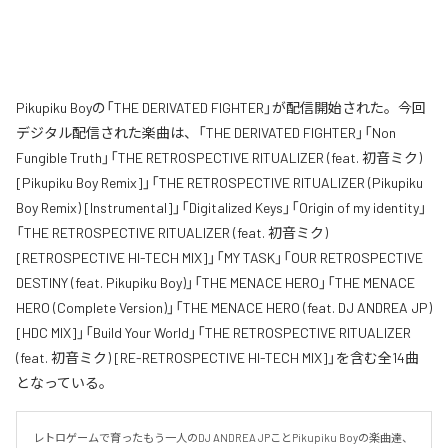
Pikupiku Boyの「THE DERIVATED FIGHTER」が配信開始された。今回
デジタル配信された楽曲は、「THE DERIVATED FIGHTER」「Non
Fungible Truth」「THE RETROSPECTIVE RITUALIZER (feat. 初音ミク)
[Pikupiku Boy Remix]」「THE RETROSPECTIVE RITUALIZER (Pikupiku
Boy Remix) [Instrumental]」「Digitalized Keys」「Origin of my identity」
「THE RETROSPECTIVE RITUALIZER (feat. 初音ミク)
[RETROSPECTIVE HI-TECH MIX]」「MY TASK」「OUR RETROSPECTIVE
DESTINY (feat. Pikupiku Boy)」「THE MENACE HERO」「THE MENACE
HERO (Complete Version)」「THE MENACE HERO (feat. DJ ANDREA JP)
[HDC MIX]」「Build Your World」「THE RETROSPECTIVE RITUALIZER
(feat. 初音ミク) [RE-RETROSPECTIVE HI-TECH MIX]」を含む全14曲
となっている。
レトロゲームで育ったもう一人のDJ ANDREA JPことPikupiku Boyの楽曲達、