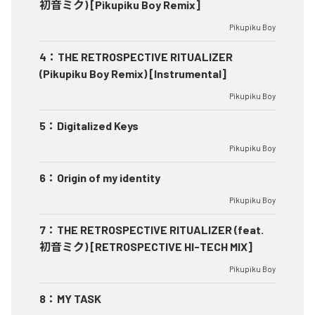
初音ミク) [Pikupiku Boy Remix]
Pikupiku Boy
4
：
THE RETROSPECTIVE RITUALIZER
(Pikupiku Boy Remix) [Instrumental]
Pikupiku Boy
5
：
Digitalized Keys
Pikupiku Boy
6
：
Origin of my identity
Pikupiku Boy
7
：
THE RETROSPECTIVE RITUALIZER (feat.
初音ミク) [RETROSPECTIVE HI-TECH MIX]
Pikupiku Boy
8
：
MY TASK