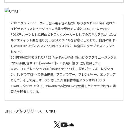
YMOとクラフトワークに出会い電子音の魅力に取り憑かれ1998年に訪れた
イビザでハウスミュージックの洗礼を受けその虜となる。NEW WAVE、
ROCKをルーツとした選曲とトラックメーカーとしてのスキルを活かしたセ
ルフエディット曲を織り交ぜるDJスタイルを得意としており、自身の制作
したCOLDPLAY「VivaLa Vida」のハウスカバーは全国のクラブでスマッシュ
ヒット。

2011年6月に発表された「REZ (Pray For JAPAN Mix)」はクラブミュージック専
門の有料配信サイト【Wasabeat】にて長期に渡り1位を獲得した。

また、コンピレーションCD「House Nation」や、東京ガールズコレクショ
ン、TVドラマCMへの楽曲提供、プログラマー、アレンジャー、エンジニア
として、そして先日オープンさせた楽曲制作専用スタジオ「STUDIO 
ATARI(スタジオ アタリ)」ではAbleton社のLiveを使用したトラック制作の講
習会を開催している。
OMKT
の他のリリース：
OMKT