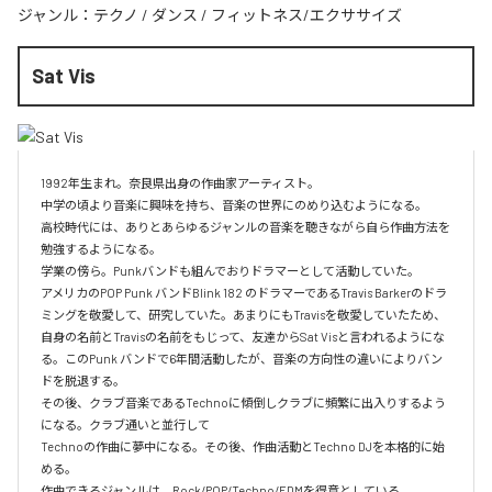
ジャンル：
テクノ
/
ダンス
/
フィットネス/エクササイズ
Sat Vis
1992年生まれ。奈良県出身の作曲家アーティスト。

中学の頃より音楽に興味を持ち、音楽の世界にのめり込むようになる。

高校時代には、ありとあらゆるジャンルの音楽を聴きながら自ら作曲方法を
勉強するようになる。

学業の傍ら。Punkバンドも組んでおりドラマーとして活動していた。

アメリカのPOP Punk バンドBlink 182 のドラマーであるTravis Barkerのドラ
ミングを敬愛して、研究していた。あまりにもTravisを敬愛していたため、
自身の名前とTravisの名前をもじって、友達からSat Visと言われるようにな
る。このPunk バンドで6年間活動したが、音楽の方向性の違いによりバン
ドを脱退する。

その後、クラブ音楽であるTechnoに傾倒しクラブに頻繁に出入りするよう
になる。クラブ通いと並行して

Technoの作曲に夢中になる。その後、作曲活動とTechno DJを本格的に始
める。

作曲できるジャンルは、Rock/POP/Techno/EDMを得意としている。
