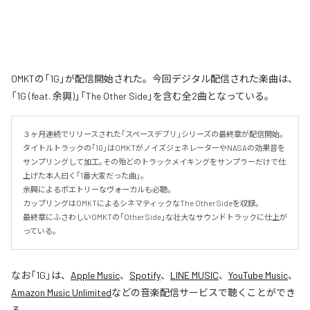
OMKTの「1G」が配信開始された。今回デジタル配信された楽曲は、
「1G (feat. 余興)」「The Other Side」を含む全2曲となっている。
３ヶ月連続でリリースされた｢スペースデブリ｣シリーズの最終章が配信開始｡

タイトルトラックの｢1G｣はOMKTがノイズジェネレーターやNASAの効果音を
サンプリングして加工｡その殆どのトラックメイキングをサンプラーだけで仕
上げた本人曰く｢1番大変だった曲｣。

余興によるポエトリーなヴォーカルも必聴｡

カップリングはOMKTによるシネマティックなThe Other Sideを収録｡

最終章にふさわしいOMKTの｢Other Side｣な壮大なサウンドトラックに仕上が
っている｡
なお「
1G
」は、
Apple Music
、
Spotify
、
LINE MUSIC
、
YouTube Music
、
Amazon Music Unlimited
などの音楽配信サービスで聴くことができ
る。