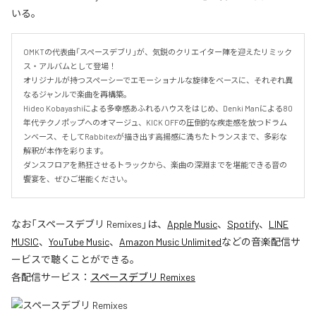
いる。
OMKTの代表曲「スペースデブリ」が、気鋭のクリエイター陣を迎えたリミック
ス・アルバムとして登場！

オリジナルが持つスペーシーでエモーショナルな旋律をベースに、それぞれ異
なるジャンルで楽曲を再構築。

Hideo Kobayashiによる多幸感あふれるハウスをはじめ、Denki Manによる80
年代テクノポップへのオマージュ、KICK OFFの圧倒的な疾走感を放つドラム
ンベース、そしてRabbitexが描き出す高揚感に満ちたトランスまで、多彩な
解釈が本作を彩ります。

ダンスフロアを熱狂させるトラックから、楽曲の深淵までを堪能できる音の
饗宴を、ぜひご堪能ください。
なお「
スペースデブリ Remixes
」は、
Apple Music
、
Spotify
、
LINE
MUSIC
、
YouTube Music
、
Amazon Music Unlimited
などの音楽配信サ
ービスで聴くことができる。
各配信サービス：
スペースデブリ Remixes