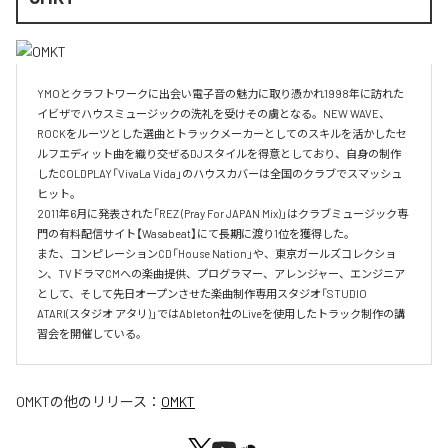
YMOとクラフトワークに出会い電子音の魅力に取り憑かれ1998年に訪れた
イビザでハウスミュージックの洗礼を受けその虜となる。NEW WAVE、
ROCKをルーツとした選曲とトラックメーカーとしてのスキルを活かしたセ
ルフエディット曲を織り交ぜるDJスタイルを得意としており、自身の制作
したCOLDPLAY「VivaLa Vida」のハウスカバーは全国のクラブでスマッシュ
ヒット。

2011年6月に発表された「REZ (Pray For JAPAN Mix)」はクラブミュージック専
門の有料配信サイト【Wasabeat】にて長期に渡り1位を獲得した。

また、コンピレーションCD「House Nation」や、東京ガールズコレクショ
ン、TVドラマCMへの楽曲提供、プログラマー、アレンジャー、エンジニア
として、そして先日オープンさせた楽曲制作専用スタジオ「STUDIO 
ATARI(スタジオ アタリ)」ではAbleton社のLiveを使用したトラック制作の講
習会を開催している。
OMKT
の他のリリース：
OMKT