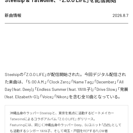
Steelsip & Tatwoine、「Z.O.O LIFE」を配信開始
新曲情報
2026.8.7
Steelsipの「Z.O.O LIFE」が配信開始された。今回デジタル配信され
た楽曲は、「5:00 A.M.」「Clock Zero」「Name Tag」「December」「All
Day (feat. Deey)」「Endless Summer (feat. YAYA子)」「Drive Slow」「発展
(feat. Elizabeth-G)」「Voice」「Nikon」を含む全10曲となっている。
沖縄出身のラッパー Steelsipと、東京を拠点に活動するビートメイカー 
Tatwoineによるコラボアルバム 『Z.O.O LIFE』 がリリース。

Featuringには、同じく沖縄出身のラッパー Deey、DJユニット「凸凹」として
も活動するシンガー YAYA子、そして埼玉・戸田をREPするFLOW者 