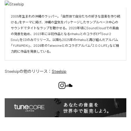
2005年生まれの沖縄のラッパー。「自然体で自分たちの好きな音楽を作り続
ける」をテーマに掲げ、沖縄の空気をパッケージしたサンプルベース中心の
サウンドでタイトなラップを聴かせる。2020年頃にSoundCloudでの楽曲
の発表を始め、2023年には初作品となるrihakuとのコラボEP「Soul 2 
Soul」をCDのみでリリース。以降も2025年のrihakuと再び組んだアルバム
「YURAMEKI」、2026年のTatwoineとのコラボアルバム「Z.O.O LIFE」など精
力的に作品を発表している。
Steelsip
の他のリリース：
Steelsip