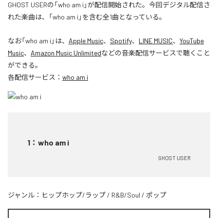
GHOST USERの「who am i」が配信開始された。今回デジタル配信さ
れた楽曲は、「who am i」を含む全1曲となっている。
なお「
who am i
」は、
Apple Music
、
Spotify
、
LINE MUSIC
、
YouTube
Music
、
Amazon Music Unlimited
などの音楽配信サービスで聴くこと
ができる。
各配信サービス：
who am i
1
：
who am i
GHOST USER
ジャンル：
ヒップホップ/ラップ
/
R&B/Soul
/
ポップ