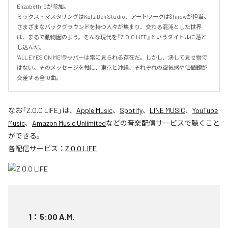
Elizabeth-Gが参加。

ミックス・マスタリングはKat'z Deli Studio、アートワークは$hirawが担当。

さまざまなバックグラウンドを持つ人々が集まり、交わる混沌とした世界
は、まるで動物園のよう。そんな現代を『Z.O.O LIFE』というタイトルに落と
し込んだ。

"ALL EYES ON ME"――ラッパーは常に見られる存在だ。しかし、決して見せ物で
はない。そのメッセージを軸に、東京と沖縄、それぞれの空気感や価値観が
交差する全10曲。
なお「
Z.O.O LIFE
」は、
Apple Music
、
Spotify
、
LINE MUSIC
、
YouTube
Music
、
Amazon Music Unlimited
などの音楽配信サービスで聴くこと
ができる。
各配信サービス：
Z.O.O LIFE
1
：
5:00 A.M.