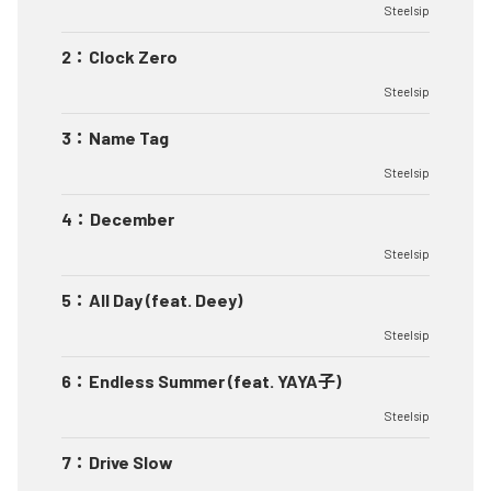
Steelsip
2
：
Clock Zero
Steelsip
3
：
Name Tag
Steelsip
4
：
December
Steelsip
5
：
All Day (feat. Deey)
Steelsip
6
：
Endless Summer (feat. YAYA子)
Steelsip
7
：
Drive Slow