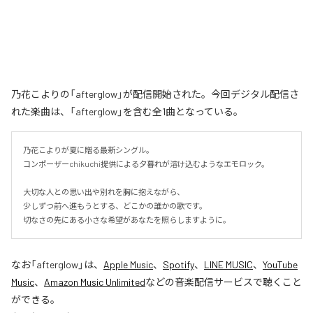
乃花こよりの「afterglow」が配信開始された。今回デジタル配信さ
れた楽曲は、「afterglow」を含む全1曲となっている。
乃花こよりが夏に贈る最新シングル。

コンポーザーchikuchi提供による夕暮れが溶け込むようなエモロック。

大切な人との思い出や別れを胸に抱えながら、

少しずつ前へ進もうとする、どこかの誰かの歌です。

切なさの先にある小さな希望があなたを照らしますように。
なお「
afterglow
」は、
Apple Music
、
Spotify
、
LINE MUSIC
、
YouTube
Music
、
Amazon Music Unlimited
などの音楽配信サービスで聴くこと
ができる。