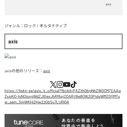
axis
ジャンル：
ロック
/
オルタナティブ
axis
axis
の他のリリース：
axis
https://linktr.ee/axis_4_official?fbclid=PAZXh0bgNhZW0CMTEAAa
ZxsiKO-IsNOisvgWdZJIGexJhRf6pj2OARt9le8OI620PiduWMZ0QMTu
w_aem_SmWKHi2Hw2zGbSu7LURI0A