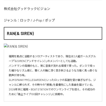
株式会社グッドラックビジョン
ジャンル：
ロック
/
J-Pop
/
ポップ
RAN(& SIREN)
福岡を拠点に活動するソロアーティストであり、現在は2人組ガールズグル
ープ「& SIREN（アンドサイレン）」のメンバーとしても活動。

バンドマンの両親のもと、常に音楽が流れる環境で育った。ダンスで培っ
た確かなリズム感と、聴く人の胸に深く突き刺さるような力強く真っ直ぐな
歌声が持ち味。

GLIM SPANKYやELLEGARDENといったロックの系譜を受け継ぎながら、ジ
ャンルに縛られず、その時々の「感情」を最優先にした楽曲を届けている。

2026年末に福岡・BEAT STATIONでのワンマンライブを控え、その成功の
ために「路上ライブ100回チャレンジ」に挑戦中。