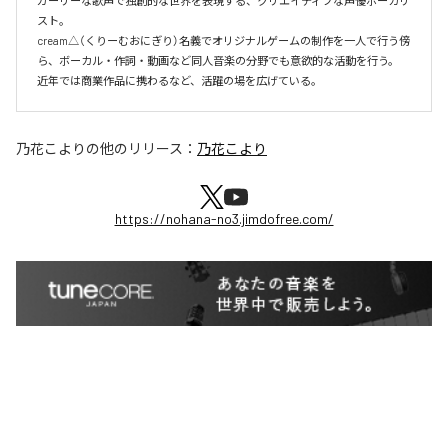
ガーリーな歌声で独創的な世界を表現する、クリエイティブな声優ボーカリ
スト。

cream△（くりーむおにぎり）名義でオリジナルゲームの制作を一人で行う傍
ら、ボーカル・作詞・動画など同人音楽の分野でも意欲的な活動を行う。

近年では商業作品に携わるなど、活躍の場を広げている。
乃花こより
の他のリリース：
乃花こより
https://nohana-no3.jimdofree.com/