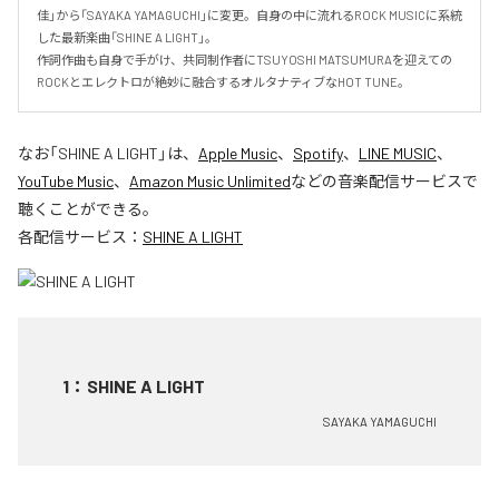
佳」から「SAYAKA YAMAGUCHI」に変更。自身の中に流れるROCK MUSICに系統
した最新楽曲「SHINE A LIGHT」。

作詞作曲も自身で手がけ、共同制作者にTSUYOSHI MATSUMURAを迎えての
ROCKとエレクトロが絶妙に融合するオルタナティブなHOT TUNE。
なお「
SHINE A LIGHT
」は、
Apple Music
、
Spotify
、
LINE MUSIC
、
YouTube Music
、
Amazon Music Unlimited
などの音楽配信サービスで
聴くことができる。
各配信サービス：
SHINE A LIGHT
1
：
SHINE A LIGHT
SAYAKA YAMAGUCHI