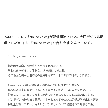
RAN(& SIREN)の「Naked Voice」が配信開始された。今回デジタル配
信された楽曲は、「Naked Voice」を含む全1曲となっている。
3rd Single "Naked Voice"

携帯画面の向こうの誰かと比べて眠れない夜。

笑われるのが怖くて"平気なフリ"を続けてきた私。

その仮面を剥がし借り物の言葉を捨てて、本当の声で叫ぶように歌う。

「Naked Voice」は完璧な姿を演じることに疲れ果てた現代へ

傷ついたままの魂で生きることを肯定する剥き出しのロックナンバー。

飾ることのないありのままの歌声で始まるしっとりとした歌い出しから、

バンドインで迫り出す分厚いギターとエッジの効いた音像が剥き出しの声を
押し上げる、エモーショナルなバンドサウンドで構成された痛快な楽曲。
