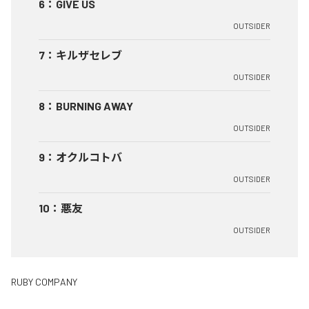
6
：
GIVE US
OUTSIDER
7
：
キルザセレブ
OUTSIDER
8
：
BURNING AWAY
OUTSIDER
9
：
オクルコトバ
OUTSIDER
10
：
悪友
OUTSIDER
RUBY COMPANY