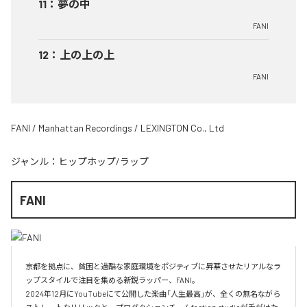
11
：
夢の中
FANI
12
：
上の上の上
FANI
FANI / Manhattan Recordings / LEXINGTON Co., Ltd
ジャンル：
ヒップホップ/ラップ
FANI
京都を拠点に、貧困と過酷な家庭環境をポジティブに昇華させたリアルなラ
ップスタイルで注目を集める新鋭ラッパー、FANI。

2024年12月にYouTubeにて公開した楽曲「人生最高」が、全くの無名ながら