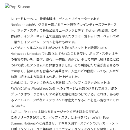
レコードレーベル、音楽出版社、ディストリビューターである
Nahfconnectsが、グラミー賞ノミネート歴を持つインディーズアーティス
ト、ポップ・スタナの最新公式ミュージックビデオ「Motion」を公開。この
作品は、インターネット上で話題を呼んだグラミー賞レッドカーペットでの
一幕からインスピレーションを得たものです。

ハイディ・クルムとの忘れがたいやり取りがネット上で話題となり、
Hollywood Unlockedでも取り上げられたことを受け、ポップ・スタナはそ
の現実の勢いを、自信、野心、一貫性、忍耐力、そして前進し続けることに
ついて歌ったアンセムへと昇華させました。その瞬間をただ過ぎ去らせるの
ではなく、彼はそれを音楽へと昇華させ、人生のどの段階にいても、人々が
前進し続けるよう鼓舞する作品に仕上げました。

この曲には、ファンに絶大な人気を博したポップ・スタナのヒット曲
「WWYD (What Would You Do?)」へのオマージュも盛り込まれており、彼の
ブレイク作の一つとキャリアの新たな章を結びつけている。これは、あらゆ
るマイルストーンが次のステップへの原動力となることを思い出させてくれ
るものだ。

しかし、「Motion」は単なるミュージックビデオ以上の存在だ。

このリリースを記念して、ポップ・スタナは本作を『Dance With Pop 
Stunna: Motion』へと昇華させ、テキサス州オースティンのジルカー・メト
ロポリタン・パークで無料のコミュニティ・ダンスイベントを開催しまし