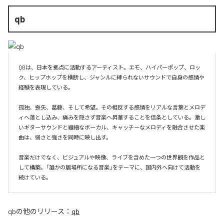
qb
QBは、日本を拠点に活動するアーティスト。エモ、ハイパーポップ、ロッ
ク、ヒップホップを横断し、ジャンルに縛られないサウンドで自身の感情や
経験を表現している。

孤独、喪失、葛藤、そして希望。その相反する感情をリアルな言葉とメロデ
ィへ落とし込み、痛みを隠さず音楽へ昇華することを信条としている。激し
いギターサウンドと繊細なボーカル、キャッチーなメロディを融合させた楽
曲は、弱さと強さを同時に映し出す。

音楽だけでなく、ビジュアルや映像、ライブを含めた一つの世界観を作品と
して構築。「誰かの居場所になる音楽」をテーマに、国内外へ向けて活動を
続けている。
qb
の他のリリース：
qb