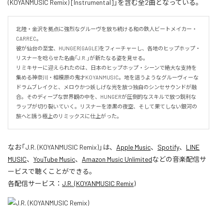
(KOYANMUSIC Remix) [Instrumental]」を含む全2曲となっている。
北陸・金沢を拠点に強烈なグルーヴを放ち続ける和の鉄人ビートメイカー・
CARREC。

彼が仙台の至宝、HUNGER(GAGLE)をフィーチャーし、各地のヒップホップ・
リスナーを唸らせた名曲「J.R.」が新たなる姿を見せる。

リミキサーに迎えられたのは、日本のヒップホップ・シーンで絶大な支持を
集める神奈川・相模原の鬼才KOYANMUSIC。地を這うようなグルーヴィーな
ドラムブレイクと、メロウかつ妖しげな光を放つ独自のシンセサウンドが融
合。そのディープな世界観の中を、HUNGERが圧倒的なスキルで放つ鋭利な
ラップが切り裂いていく。リスナーを漆黒の夜空、そして果てしない銀河の
旅へと誘う極上のリミックスに仕上がった。
なお「
J.R. (KOYANMUSIC Remix)
」は、
Apple Music
、
Spotify
、
LINE
MUSIC
、
YouTube Music
、
Amazon Music Unlimited
などの音楽配信サ
ービスで聴くことができる。
各配信サービス：
J.R. (KOYANMUSIC Remix)