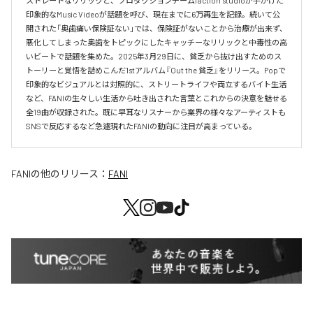
ストレートなリリックと、プロダクションチームfaction studioが手がけた
印象的なMusic Videoが話題を呼び、現在までに6万再生を記録。続いて公
開された「奥歯痛い保険証ない」では、保険証がないことから治療が出来ず、
悪化してしまった奥歯をトピックにしたキャッチーなリリックと中毒性の高
いビートで話題を集めた。2025年3月29日に、貧乏から抜け出すためのス
トーリーと覚悟を詰めこんだ1stアルバム『Out the 貧乏』をリリース。Popで
印象的なビジュアルとは対照的に、ストリートライフや両立するバイト生活
など、FANIの生々しい生活から吐き出された言葉とこれからの決意を魅せる
全19曲が収録された。既に早耳なリスナーから業界の様々なアーティストも
SNSで反応するなど急遽現れたFANIの動向に注目が高まっている。
FANI
の他のリリース：
FANI