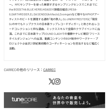
ー。 MPCサンプラーを使った斬新すぎるサンプリングセンスでこれまでに
tha BOSS(THA BLUE HERB),HIDADDY(韻踏合組合),MEGA-
G,DARTHREIDER,EL DA SENSEI(Artifacts),Zoomgalsなど様々なHIPHOPアー
ティストのビートを調理する通称「和の鉄人」 DJ JIN(RHYMESTER)に「現役
DJの中でもトップクラスの日本語ラップレコードディガー」 と称されるレコ
ードコレクションと粋な選曲、ミックススキルで全国のクラブイベントに出
演。これまでに日本語ラップSOUND CLASHでの優勝やテレビ朝日”フリース
タイルダンジョン”への出演、動画コンテンツのBGM制作やワーグナー・プ
ロジェクト@金沢21世紀美術館のコーディネーションを担当するなど幅広く
活動。

CARREC
の他のリリース：
CARREC