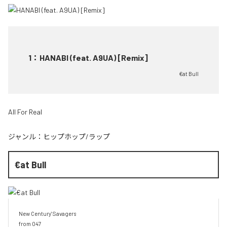
1
：
HANABI (feat. A9UA) [Remix]
€at Bull
All For Real
ジャンル：
ヒップホップ/ラップ
€at Bull
New Century' Savagers

from 047