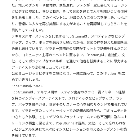
た。地元のダンサーや振付師、家族連れ、ファンが一堂に会してミュージッ
クビデオに参加し、喜びと動き、そして音楽を通じて人々を結びつける体験
を生み出しました。このイベントは、地域の人々にダンスを楽しみ、つなが
り、音楽には人々を再び笑顔にする力があることを再認識してもらうことを
目的としていました。

テキサス州オースティンを代表するPop Stunnaは、メロディックなヒップ
ホップ、ラップ、ポップを融合させ続けながら、音楽の枠を超えた瞬間を生
み出し続けています。グラミー賞関連の話題がネット上で話題を呼んだこと
から、コミュニティ主導のイベントに至るまで、「Motion」は、創造性、文
化、そしてポジティブなエネルギーを通じて他者を鼓舞することに尽力する
アーティストの姿を映し出しています。

公式ミュージックビデオをご覧になり、一緒に踊って、この「Motion」を広
めていきましょう。

Pop Stunnaについて

Pop Stunnaは、テキサス州オースティン出身のグラミー賞ノミネート経験
を持つインディーズアーティストで、メロディックなヒップホップ、ラッ
プ、ポップを融合させ、世界中のリスナーの心を掴むサウンドで知られてい
ます。グラミー賞のレッドカーペットでの話題の瞬間から、コミュニティを
中心とした体験、そしてデジタルプラットフォームでの数百万回に及ぶスト
リーミング再生に至るまで、Pop Stunnaは音楽、文化、そして忘れられな
いビジュアルを通じて人々にインスピレーションを与えるムーブメントを築
き続けています。
