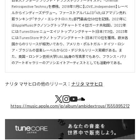
日本人アンダーグラウンド・トランステクノアーティスト。「Oriental 
Retrospective Techno」を標榜。2018年11月に【LOVE_Independent】レーベ
ルからインディーズデヴュー。ファーストアルバムCD「49」はアマゾン売れ
筋ランキング「テクノ・エレクトロニカ」部門最高位59位を記録。2021年に
はAppleMusicテクノソングトップチャートで４位(ガーナ共和国)、2022年
にはiTunes Store ニューエイジ トップソングチャート(日本)で3位、2023年
にはiTunes Store テクノ トップソングチャート (日本)で10位を獲得。欧米各
国からのリリースが相次いでおり、アメリカ・ポルトガル・ドイツ・ロシ
ア・ブラジルの音楽レーベルからCD・デジタルリリース実績がある。ま
た、英国・ロンドン芸術大学(UAL)出身の写真家でもあり、フランス・パリ
のアートギャラリーのアソシエイトアーティストとしても活動中である。
ナリタ マサヒロ
の他のリリース：
ナリタ マサヒロ
https://music.apple.com/jp/album/ambidextrous/1555995212