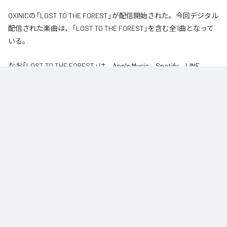
OXINICの「LOST TO THE FOREST」が配信開始された。今回デジタル
配信された楽曲は、「LOST TO THE FOREST」を含む全1曲となって
いる。
なお「
LOST TO THE FOREST
」は、
Apple Music
、
Spotify
、
LINE
MUSIC
、
YouTube Music
、
Amazon Music Unlimited
などの音楽配信サ
ービスで聴くことができる。
各配信サービス：
LOST TO THE FOREST
1
：
LOST TO THE FOREST
OXINIC
ジャンル：
エレクトロニック
/
テクノ
/
ダンス