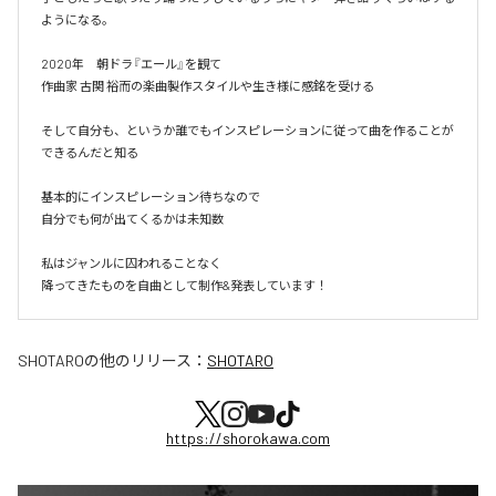
ようになる。

2020年　朝ドラ『エール』を観て

作曲家 古関 裕而の楽曲製作スタイルや生き様に感銘を受ける

そして自分も、というか誰でもインスピレーションに従って曲を作ることが
できるんだと知る

基本的にインスピレーション待ちなので

自分でも何が出てくるかは未知数

私はジャンルに囚われることなく

降ってきたものを自曲として制作&発表しています！
SHOTARO
の他のリリース：
SHOTARO
https://shorokawa.com