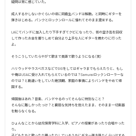
疑問は常に感じていた。

成人するかしないかぐらいの頃に同級生バンドは解散。と同時にギターを
弾きはじめる。パンクとロックンロールに憧れてそのまま渡米する。

LAにてバンドに加入したり下手すぎてクビになったり、街の空き缶を回収
して作ったお金を握りしめて自分より上手な人にギターを教わりに行った
よ。

そうこうしていたらやがて歌まで英語で歌うようになる（笑）

ハリウッドやラスベガスなどでGIGをしてはギャラまでもらえたりと、もし
や俺はUSAに受け入れてもらえているのでは？Samuraiロックンローラーな
のでは？と勘違いをしていた絶頂期、家庭の事情によりバンドをやめて帰
国する。

帰国後はあれ？音楽、バンドやるのってそんなに特別なこと？

そんなに難しかったっけ？と窮屈な気持ちを抱えたまま、そのまま一切楽器
を触らなくなる。

ひょんなことから幼児保育学科に入学、ピアノの授業があったり合唱やった
り。

子どもたちと歌ったり踊ったりしているうちにギター弾き語りくらいはする