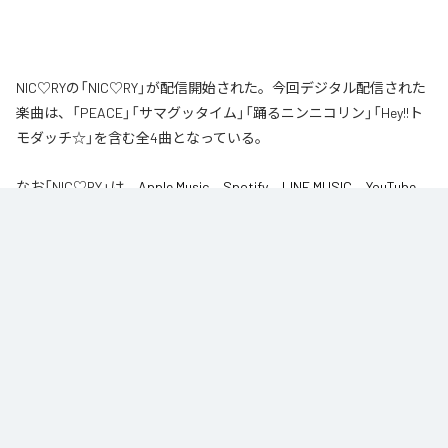
NIC♡RYの「NIC♡RY」が配信開始された。今回デジタル配信された
楽曲は、「PEACE」「サマグッタイム」「踊るニンニコリン」「Hey!!ト
モダッチ☆」を含む全4曲となっている。
なお「
NIC♡RY
」は、
Apple Music
、
Spotify
、
LINE MUSIC
、
YouTube
Music
、
Amazon Music Unlimited
などの音楽配信サービスで聴くこと
ができる。
各配信サービス：
NIC♡RY
1
：
PEACE
NIC♡RY