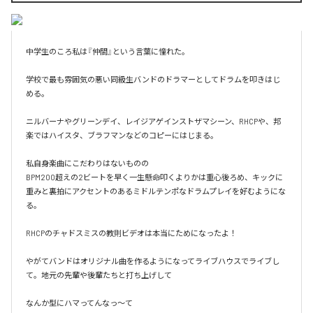
中学生のころ私は『仲間』という言葉に憧れた。

学校で最も雰囲気の悪い同級生バンドのドラマーとしてドラムを叩きはじ
める。

ニルバーナやグリーンデイ、レイジアゲインストザマシーン、RHCPや、邦
楽ではハイスタ、ブラフマンなどのコピーにはじまる。

私自身楽曲にこだわりはないものの

BPM200超えの2ビートを早く一生懸命叩くよりかは重心後ろめ、キックに
重みと裏拍にアクセントのあるミドルテンポなドラムプレイを好むようにな
る。

RHCPのチャドスミスの教則ビデオは本当にためになったよ！

やがてバンドはオリジナル曲を作るようになってライブハウスでライブし
て。地元の先輩や後輩たちと打ち上げして

なんか型にハマってんなっ〜て
