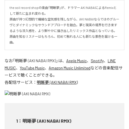
the soil record shopの楽曲「明晰夢」が、ドラマー AKI NABAIによるRemixと
して新たに生まれ変わる。

原曲が持つ幻想的で繊細な空気感を残しながら、AKI NABAIならではのグルー
ヴとダイナミックなサウンドアプローチを融合。夢と現実の境界を行き来す
るような没入感を、より鮮やかに描き出したリミックス作品となっている。

原曲を知るリスナーはもちろん、初めて触れる人にも新たな景色を届ける一
曲。
なお「
明晰夢 (AKI NABAI RMX)
」は、
Apple Music
、
Spotify
、
LINE
MUSIC
、
YouTube Music
、
Amazon Music Unlimited
などの音楽配信サ
ービスで聴くことができる。
各配信サービス：
明晰夢 (AKI NABAI RMX)
1
：
明晰夢 (AKI NABAI RMX)