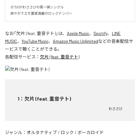
ボカロPわささびの第一弾シングル

爽やかでエモ要素満載のロックナンバー
なお「
欠片 (feat. 重音テト)
」は、
Apple Music
、
Spotify
、
LINE
MUSIC
、
YouTube Music
、
Amazon Music Unlimited
などの音楽配信サ
ービスで聴くことができる。
各配信サービス：
欠片 (feat. 重音テト)
1
：
欠片 (feat. 重音テト)
わささび
ジャンル：
オルタナティブ
/
ロック
/
ボーカロイド