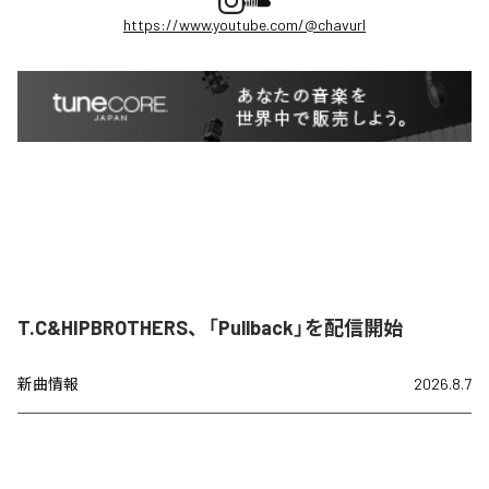
https://www.youtube.com/@chavurl
T.C&HIPBROTHERS、「Pullback」を配信開始
新曲情報
2026.8.7