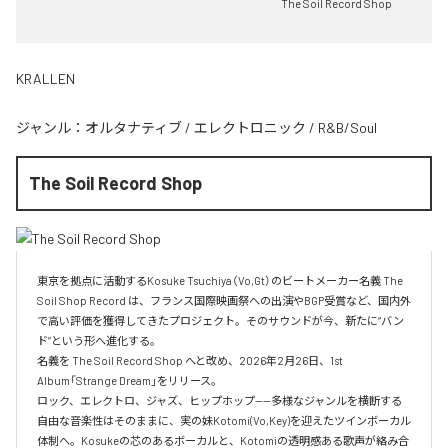
The Soil Record Shop
KRALLEN
ジャンル：
オルタナティブ
/
エレクトロニック
/
R&B/Soul
The Soil Record Shop
東京を拠点に活動するKosuke Tsuchiya（Vo,Gt）のビートメーカー名義 The 
Soil Shop Record は、フランス国際映画祭への出演やBGP受賞など、国内外
で高い評価を獲得してきたプロジェクト。そのサウンドが今、新たに“バン
ド”という形へ進化する。

名義を The Soil Record Shop へと改め、2026年2月26日、1st 
Album「Strange Dream」をリリース。

ロック、エレクトロ、ジャズ、ヒップホップ——多様なジャンルを横断する
自由な音楽性はそのままに、実の妹Kotomi(Vo,Key)を迎えたツインボーカル
体制へ。Kosukeの芯のあるボーカルと、Kotomiの透明感ある歌声が絡み合