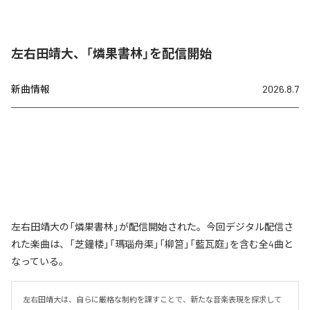
左右田靖大、「燐果書林」を配信開始
新曲情報
2026.8.7
左右田靖大の「燐果書林」が配信開始された。今回デジタル配信さ
れた楽曲は、「芝鐘楼」「瑪瑙舟渠」「柳筥」「藍瓦庭」を含む全4曲と
なっている。
左右田靖大は、自らに厳格な制約を課すことで、新たな音楽表現を探求して