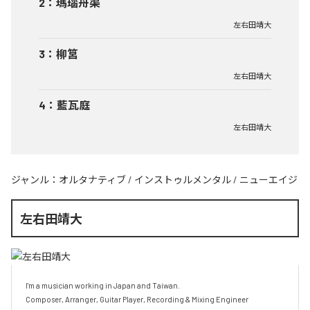
2
：
瑪瑙舟渠
左右田靖大
3
：
柳筥
左右田靖大
4
：
藍瓦庭
左右田靖大
ジャンル：
オルタナティブ
/
インストゥルメンタル
/
ニューエイジ
左右田靖大
I'm a musician working in Japan and Taiwan.

Composer, Arranger, Guitar Player, Recording & Mixing Engineer