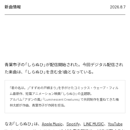
新曲情報
2026.8.7
青葉市子の「しらぬひ」が配信開始された。今回デジタル配信され
た楽曲は、「しらぬひ」を含む全1曲となっている。
「君の名は。」「すずめの戸締まり」を手がけたコミックス・ウェーブ・フィル
ム最新作、短篇アニメーション映画『しらぬひ』の主題歌。

アルバム『アダンの風』『Luminescent Creatures』で共同制作を重ねてきた梅
林太郎が作曲、青葉市子が作詞を担当。
なお「
しらぬひ
」は、
Apple Music
、
Spotify
、
LINE MUSIC
、
YouTube