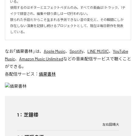
いる。

使用するのはギターとエフェクトペダルのみ。すべての楽曲は1トラック、1テ
イクで録音され、編集や録り直しは一切行われない。

限られた手段だからこそ生まれる予測できない音の変化と、その瞬間にしか
存在しない演奏を記録し続けるプロジェクトとして、現在は毎日新作を発表
している。
なお「
燐果書林
」は、
Apple Music
、
Spotify
、
LINE MUSIC
、
YouTube
Music
、
Amazon Music Unlimited
などの音楽配信サービスで聴くこと
ができる。
各配信サービス：
燐果書林
1
：
芝鐘楼
左右田靖大