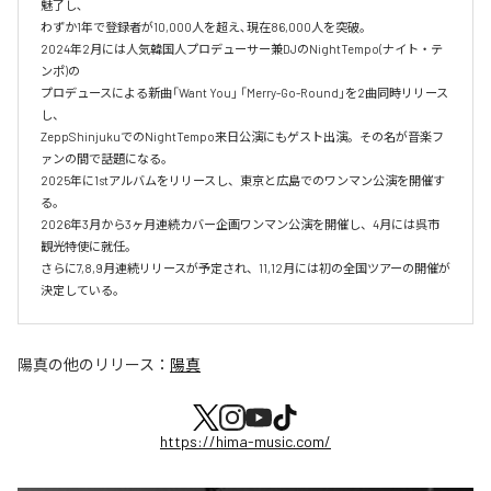
魅了し､‌

わずか1年で登録者が10,000人を超え､現在86,000人を突破。‌

2024年2月には人気韓国人プロデューサー兼DJのNightTempo(ナイト・テ
ンポ)の‌

プロデュースによる新曲「Want You」 「Merry-Go-Round」を2曲同時リリース
し、‌

ZeppShinjukuでのNightTempo来日公演にもゲスト出演。その名が音楽フ
ァンの間で話題になる。‌

2025年に1stアルバムをリリースし、東京と広島でのワンマン公演を開催す
る。

2026年3月から3ヶ月連続カバー企画ワンマン公演を開催し、4月には呉市
観光特使に就任。

さらに7,8,9月連続リリースが予定され、11,12月には初の全国ツアーの開催が
決定している。
陽真
の他のリリース：
陽真
https://hima-music.com/