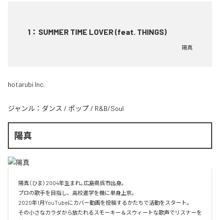
1
：
SUMMER TIME LOVER (feat. THINGS)
陽真
hotarubi Inc.
ジャンル：
ダンス
/
ポップ
/
R&B/Soul
陽真
陽真（ひま）2004年生まれ｡広島県呉市出身。‌

プロの歌手を目指し、高校進学を機に単身上京。‌

2020年1月YouTubeにカバー動画を投稿するかたちで活動をスタート。‌

その小さなカラダから放たれるスモーキー＆スウィートな歌声でリスナーを