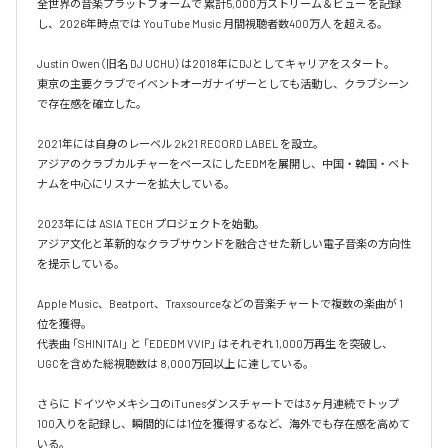
全世界の音楽プラットフォームで 累計5,000万ストリーム＆ビュー を記録
し、2026年時点では YouTube Music 月間視聴者数400万人 を超える。

Justin Owen（旧名 DJ UCHU）は2018年にDJとしてキャリアをスタート。

東京の主要クラブでイベントオーガナイザーとしても活動し、クラブシーン
で存在感を確立した。

2021年には自身のレーベル 2k21 RECORD LABEL を設立。

アジアのクラブカルチャーをベースにしたEDMを展開し、中国・韓国・ベト
ナムを中心にリスナーを拡大している。

2023年には ASIA TECH プロジェクトを始動。

アジア文化と革新的なクラブサウンドを融合させた新しい電子音楽の方向性
を提示している。

Apple Music、Beatport、Traxsourceなどの音楽チャートで複数の楽曲が 1
位を獲得。

代表曲 「SHINITAI」 と 「EDEDM VVIP」 はそれぞれ 1,000万再生 を突破し、
UGCを含めた総視聴数は 8,000万回以上 に達している。

さらに ドイツやメキシコのiTunesダンスチャートでは3ヶ月連続でトップ
100入りを記録し、瞬間的には1位を獲得するなど、海外でも存在感を高めて
いる。
