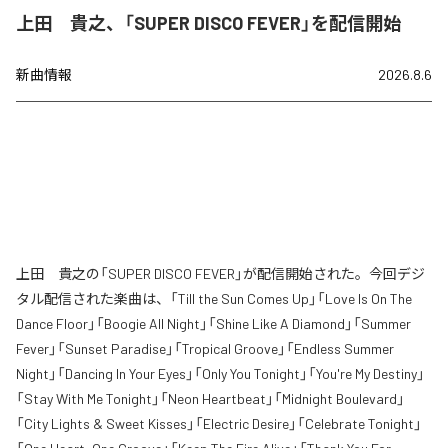
上田 貴之、「SUPER DISCO FEVER」を配信開始
新曲情報
2026.8.6
上田 貴之の「SUPER DISCO FEVER」が配信開始された。今回デジ
タル配信された楽曲は、「Till the Sun Comes Up」「Love Is On The
Dance Floor」「Boogie All Night」「Shine Like A Diamond」「Summer
Fever」「Sunset Paradise」「Tropical Groove」「Endless Summer
Night」「Dancing In Your Eyes」「Only You Tonight」「You're My Destiny」
「Stay With Me Tonight」「Neon Heartbeat」「Midnight Boulevard」
「City Lights & Sweet Kisses」「Electric Desire」「Celebrate Tonight」