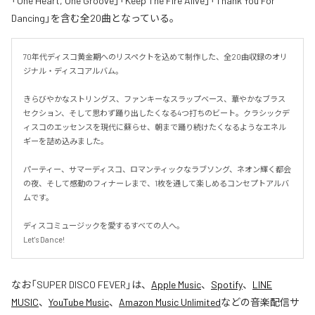
「One Heart, One Groove」「Keep The Fire Alive」「Thank You For
Dancing」を含む全20曲となっている。
70年代ディスコ黄金期へのリスペクトを込めて制作した、全20曲収録のオリ
ジナル・ディスコアルバム。

きらびやかなストリングス、ファンキーなスラップベース、華やかなブラス
セクション、そして思わず踊り出したくなる4つ打ちのビート。クラシックデ
ィスコのエッセンスを現代に蘇らせ、朝まで踊り続けたくなるようなエネル
ギーを詰め込みました。

パーティー、サマーディスコ、ロマンティックなラブソング、ネオン輝く都会
の夜、そして感動のフィナーレまで、1枚を通して楽しめるコンセプトアルバ
ムです。

ディスコミュージックを愛するすべての人へ。

Let's Dance!
なお「
SUPER DISCO FEVER
」は、
Apple Music
、
Spotify
、
LINE
MUSIC
、
YouTube Music
、
Amazon Music Unlimited
などの音楽配信サ