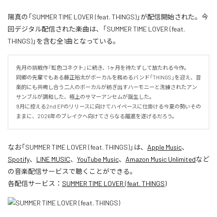
陽真の「SUMMER TIME LOVER (feat. THINGS)」が配信開始された。今
回デジタル配信された楽曲は、「SUMMER TIME LOVER (feat.
THINGS)」を含む全1曲となっている。
先月の挑戦作『虹色コネクト』に続き、1ヶ月を待たずして放たれる今作。

同郷の先輩でもある藤正裕太がボーカルを務めるバンド「THINGS」を迎え、音
楽的にも共鳴し合う二人のボーカルが紡ぎ出すハーモニーと洗練されたアン
サンブルが調和した、極上のサマーアンセムが誕生した。

9月に控える2nd EPのリリースに向けてハイペースに仕掛ける今夏の勢いその
ままに、2026年のブレイクへ向けてさらなる躍進を遂げるだろう。
なお「
SUMMER TIME LOVER (feat. THINGS)
」は、
Apple Music
、
Spotify
、
LINE MUSIC
、
YouTube Music
、
Amazon Music Unlimited
など
の音楽配信サービスで聴くことができる。
各配信サービス：
SUMMER TIME LOVER (feat. THINGS)