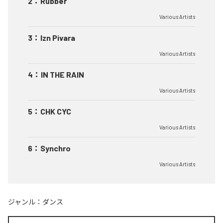
2
：
Rubber
Various Artists
3
：
Izn Pivara
Various Artists
4
：
IN THE RAIN
Various Artists
5
：
CHK CYC
Various Artists
6
：
Synchro
Various Artists
ジャンル：
ダンス