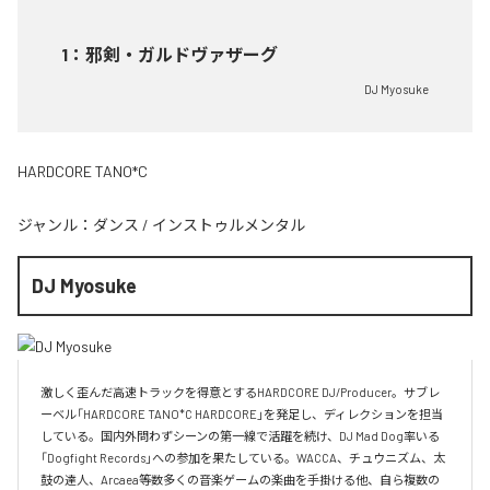
1
：
邪剣・ガルドヴァザーグ
DJ Myosuke
HARDCORE TANO*C
ジャンル：
ダンス
/
インストゥルメンタル
DJ Myosuke
激しく歪んだ高速トラックを得意とするHARDCORE DJ/Producer。サブレ
ーベル「HARDCORE TANO*C HARDCORE」を発足し、ディレクションを担当
している。国内外問わずシーンの第一線で活躍を続け、DJ Mad Dog率いる
「Dogfight Records」への参加を果たしている。WACCA、チュウニズム、太
鼓の達人、Arcaea等数多くの音楽ゲームの楽曲を手掛ける他、自ら複数の