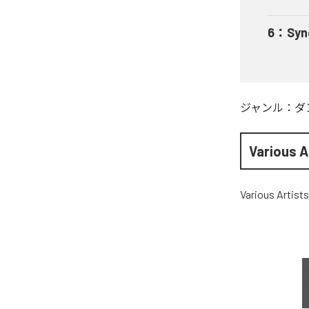
6
：
Syn
ジャンル：
ダ
Various A
Various Artists