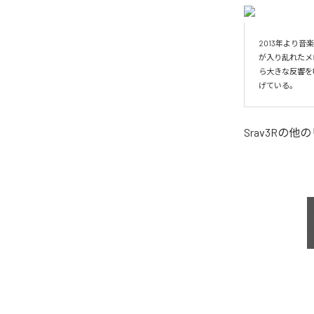
2013年より
が入り乱れたメロデ
ら大きな反響を
げている。
Srav3R
の他の