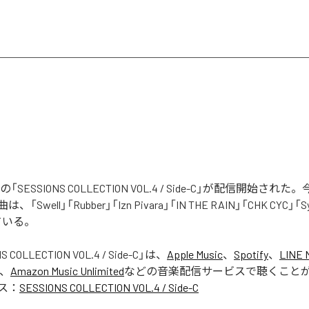
tistsの「SESSIONS COLLECTION VOL.4 / Side-C」が配信開始
Swell」「Rubber」「Izn Pivara」「IN THE RAIN」「CHK CYC」「
ている。
S COLLECTION VOL.4 / Side-C
」は、
Apple Music
、
Spotify
、
LINE 
、
Amazon Music Unlimited
などの音楽配信サービスで聴くこと
ス：
SESSIONS COLLECTION VOL.4 / Side-C