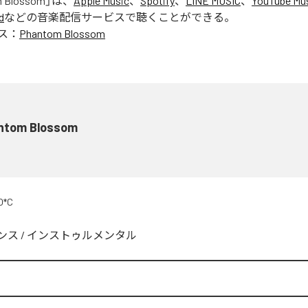
 Blossom
」は、
Apple Music
、
Spotify
、
LINE MUSIC
、
YouTube Mu
d
などの音楽配信サービスで聴くことができる。
ス：
Phantom Blossom
ntom Blossom
O*C
ンス
/
インストゥルメンタル