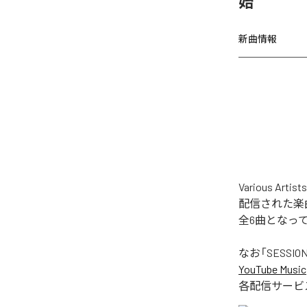
始
新曲情報
Various Ar
配信された楽曲は、「
全6曲となっ
なお「
SESSION
YouTube Music
各配信サービ