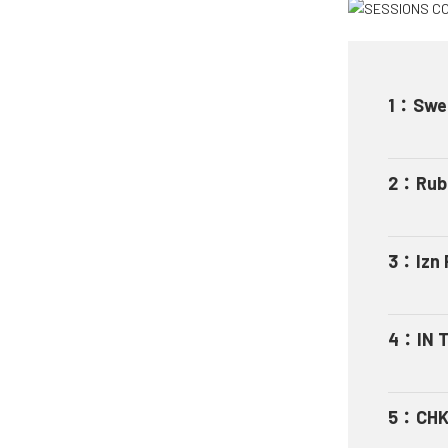
1
：
Swel
2
：
Rub
3
：
Izn 
4
：
IN 
5
：
CHK