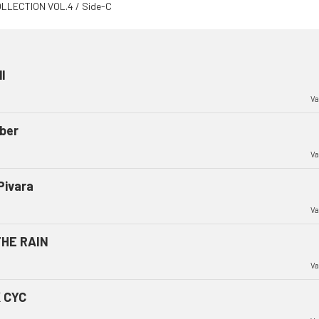
l
Va
ber
Va
Pivara
Va
THE RAIN
Va
 CYC