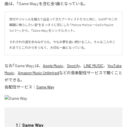
曲は、「Same Way」を含む全1曲となっている。
世代やジャンルを越えて出会ってきたアーティストたちと共に、GeGが“今この
瞬間に鳴らしたい音”をまっすぐに形にした『Mellow Mellow ～GeG’s Playlist 
Vol.3～』から、「Same Way」をシングルカット。

それぞれの道を歩みながらも、今なお夢を追い続ける二人。そんな二人のこ
れまでとこれからをつなぐ、大切な一曲となっている。
なお「
Same Way
」は、
Apple Music
、
Spotify
、
LINE MUSIC
、
YouTube
Music
、
Amazon Music Unlimited
などの音楽配信サービスで聴くこと
ができる。
各配信サービス：
Same Way
1
：
Same Way