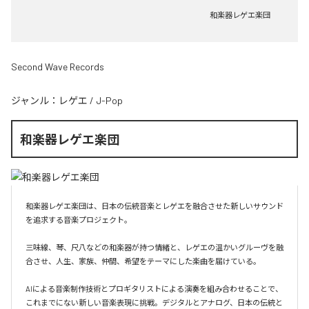
和楽器レゲエ楽団
Second Wave Records
ジャンル：
レゲエ
/
J-Pop
和楽器レゲエ楽団
和楽器レゲエ楽団は、日本の伝統音楽とレゲエを融合させた新しいサウンド
を追求する音楽プロジェクト。

三味線、琴、尺八などの和楽器が持つ情緒と、レゲエの温かいグルーヴを融
合させ、人生、家族、仲間、希望をテーマにした楽曲を届けている。

AIによる音楽制作技術とプロギタリストによる演奏を組み合わせることで、
これまでにない新しい音楽表現に挑戦。デジタルとアナログ、日本の伝統と