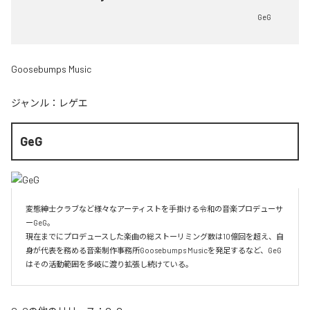
GeG
Goosebumps Music
ジャンル：
レゲエ
GeG
変態紳士クラブなど様々なアーティストを手掛ける令和の音楽プロデューサ
ーGeG。

現在までにプロデュースした楽曲の総ストーリミング数は10億回を超え、自
身が代表を務める音楽制作事務所Goosebumps Musicを発足するなど、GeG
はその活動範囲を多岐に渡り拡張し続けている。