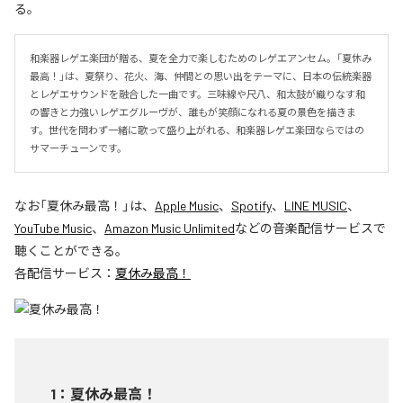
る。
和楽器レゲエ楽団が贈る、夏を全力で楽しむためのレゲエアンセム。「夏休み
最高！」は、夏祭り、花火、海、仲間との思い出をテーマに、日本の伝統楽器
とレゲエサウンドを融合した一曲です。三味線や尺八、和太鼓が織りなす和
の響きと力強いレゲエグルーヴが、誰もが笑顔になれる夏の景色を描きま
す。世代を問わず一緒に歌って盛り上がれる、和楽器レゲエ楽団ならではの
サマーチューンです。
なお「
夏休み最高！
」は、
Apple Music
、
Spotify
、
LINE MUSIC
、
YouTube Music
、
Amazon Music Unlimited
などの音楽配信サービスで
聴くことができる。
各配信サービス：
夏休み最高！
1
：
夏休み最高！