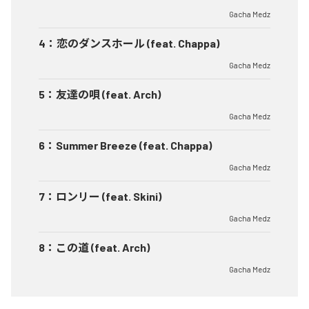
Gacha Medz
4
：
恋のダンスホール (feat. Chappa)
Gacha Medz
5
：
友達の唄 (feat. Arch)
Gacha Medz
6
：
Summer Breeze (feat. Chappa)
Gacha Medz
7
：
ロンリー (feat. Skini)
Gacha Medz
8
：
この道 (feat. Arch)
Gacha Medz