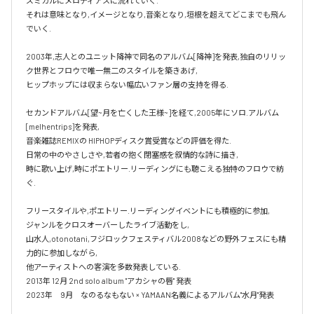
ズミカルにメロディアスに流れていく.

それは意味となり,イメージとなり,音楽となり,垣根を超えてどこまでも飛ん
でいく.

2003年,志人とのユニット降神で同名のアルバム[降神]を発表,独自のリリッ
ク世界とフロウで唯一無二のスタイルを築きあげ,

ヒップホップには収まらない幅広いファン層の支持を得る.

セカンドアルバム[望~月を亡くした王様~]を経て,2005年にソロ.アルバム 
[melhentrips]を発表,

音楽雑誌REMIXの HIPHOPディスク賞受賞などの評価を得た.

日常の中のやさしさや,若者の抱く閉塞感を叙情的な詩に描き,

時に歌い上げ,時にポエトリー.リーディングにも聴こえる独特のフロウで紡
ぐ.

フリースタイルや,ポエトリー.リーディングイベントにも積極的に参加,

ジャンルをクロスオーバーしたライブ活動をし,

山水人,otonotani,フジロックフェスティバル2008などの野外フェスにも精
力的に参加しながら,

他アーティストへの客演を多数発表している.

2013年 12月 2nd solo album "アカシャの唇" 発表

2023年　9月　なのるなもない × YAMAAN名義によるアルバム"水月"発表