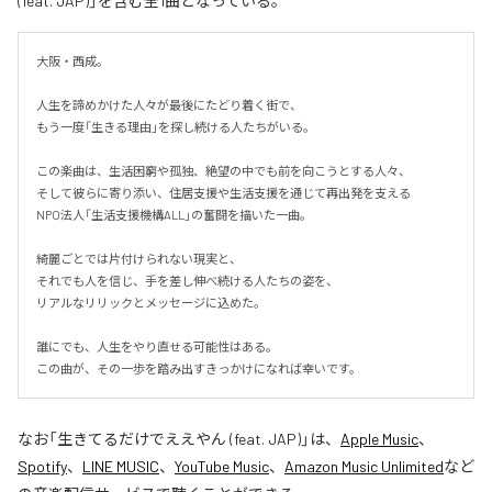
(feat. JAP)」を含む全1曲となっている。
大阪・西成。

人生を諦めかけた人々が最後にたどり着く街で、

もう一度「生きる理由」を探し続ける人たちがいる。

この楽曲は、生活困窮や孤独、絶望の中でも前を向こうとする人々、

そして彼らに寄り添い、住居支援や生活支援を通じて再出発を支える

NPO法人「生活支援機構ALL」の奮闘を描いた一曲。

綺麗ごとでは片付けられない現実と、

それでも人を信じ、手を差し伸べ続ける人たちの姿を、

リアルなリリックとメッセージに込めた。

誰にでも、人生をやり直せる可能性はある。

この曲が、その一歩を踏み出すきっかけになれば幸いです。
なお「
生きてるだけでええやん (feat. JAP)
」は、
Apple Music
、
Spotify
、
LINE MUSIC
、
YouTube Music
、
Amazon Music Unlimited
など