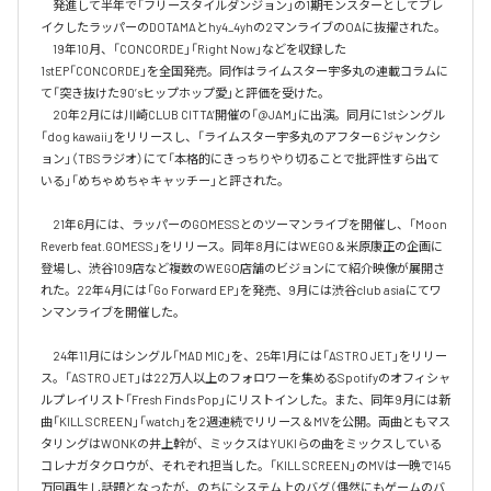
　発進して半年で「フリースタイルダンジョン」の1期モンスターとしてブレ
イクしたラッパーのDOTAMAとhy4_4yhの2マンライブのOAに抜擢された。

　19年10月、「CONCORDE」「Right Now」などを収録した
1stEP「CONCORDE」を全国発売。同作はライムスター宇多丸の連載コラムに
て「突き抜けた90’sヒップホップ愛」と評価を受けた。

　20年2月には川崎CLUB CITTA’開催の「@JAM」に出演。同月に1stシングル
「dog kawaii」をリリースし、「ライムスター宇多丸のアフター6 ジャンクシ
ョン」（TBSラジオ）にて「本格的にきっちりやり切ることで批評性すら出て
いる」「めちゃめちゃキャッチー」と評された。

　21年6月には、ラッパーのGOMESSとのツーマンライブを開催し、「Moon 
Reverb feat.GOMESS」をリリース。同年8月にはWEGO＆米原康正の企画に
登場し、渋谷109店など複数のWEGO店舗のビジョンにて紹介映像が展開さ
れた。22年4月には「Go Forward EP」を発売、9月には渋谷club asiaにてワ
ンマンライブを開催した。

　24年11月にはシングル「MAD MIC」を、25年1月には「ASTRO JET」をリリー
ス。「ASTRO JET」は22万人以上のフォロワーを集めるSpotifyのオフィシャ
ルプレイリスト「Fresh Finds Pop」にリストインした。また、同年9月には新
曲「KILL SCREEN」「watch」を2週連続でリリース＆MVを公開。両曲ともマス
タリングはWONKの井上幹が、ミックスはYUKIらの曲をミックスしている
コレナガタクロウが、それぞれ担当した。「KILL SCREEN」のMVは一晩で145
万回再生し話題となったが、のちにシステム上のバグ（偶然にもゲームのバ