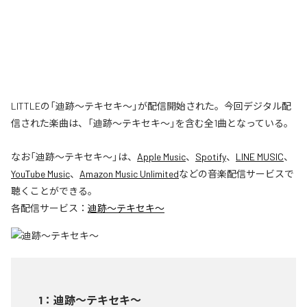
LITTLEの「迪跡〜テキセキ〜」が配信開始された。今回デジタル配
信された楽曲は、「迪跡〜テキセキ〜」を含む全1曲となっている。
なお「
迪跡〜テキセキ〜
」は、
Apple Music
、
Spotify
、
LINE MUSIC
、
YouTube Music
、
Amazon Music Unlimited
などの音楽配信サービスで
聴くことができる。
各配信サービス：
迪跡〜テキセキ〜
1
：
迪跡〜テキセキ〜