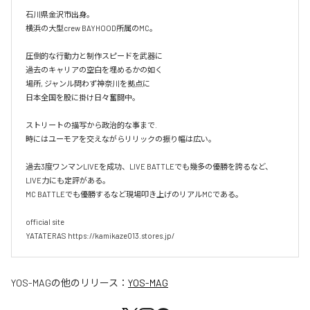
石川県金沢市出身。

横浜の大型crew BAYHOOD所属のMC。

圧倒的な行動力と制作スピードを武器に

過去のキャリアの空白を埋めるかの如く

場所, ジャンル問わず神奈川を拠点に

日本全国を股に掛け日々奮闘中。

ストリートの描写から政治的な事まで.

時にはユーモアを交えながらリリックの振り幅は広い。

過去3度ワンマンLIVEを成功、LIVE BATTLEでも幾多の優勝を誇るなど、
LIVE力にも定評がある。

MC BATTLEでも優勝するなど現場叩き上げのリアルMCである。

official site

YATATERAS https://kamikaze013.stores.jp/
YOS-MAG
の他のリリース：
YOS-MAG