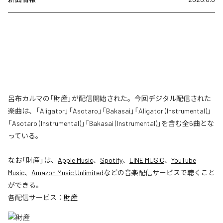
呂布カルマの「財産」が配信開始された。今回デジタル配信された
楽曲は、「Aligator」「Asotaro」「Bakasai」「Aligator (Instrumental)」
「Asotaro (Instrumental)」「Bakasai (Instrumental)」を含む全6曲とな
っている。
なお「
財産
」は、
Apple Music
、
Spotify
、
LINE MUSIC
、
YouTube
Music
、
Amazon Music Unlimited
などの音楽配信サービスで聴くこと
ができる。
各配信サービス：
財産