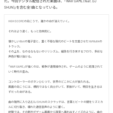
た。今回デジタル配信された楽曲は、「WAR GAME (feat. DJ
SHUN)」を含む全1曲となっている。
HIGH SCOREの向こうで、誰かの命が消えていく。

それはより速く、もっと効率的に。

懐かしい8bitの電子音と、重く不穏な現代のビートを交差させたYAMAANの
トラック。

その上を、なのるなもないのリリシズム、緩急を行き来するフロウ、多彩な
声色が駆け抜ける。

「WAR GAME」が描くのは、戦争が遠隔操作され、ゲームのように処理されて
いく時代の歪み。

コントローラーのボタンひとつで、世界のどこかに火が放たれる。

画面の向こうには、標的ではなく兵士がいて、家族がいて、明日を生きるは
ずだった命がある。

曲の随所に入り込むDJ SHUNのスクラッチは、言葉とビートの間をリズミカ
ルに切り裂き、壊れた通信音声のように響く。

終盤では、その断片がゲーム画面から現実へ漏れ出すノイズのように、曲の