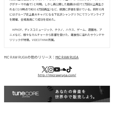
グがテーマの曲で）と判明。しかし再公開した動画は6日で2万回以上再生さ
れる（12/9時点で約10.6万回再生）など、順調に評価を受けている。同年10月
にはグループ史上最大キャパとなる下北沢シャングリラにてワンマンライブ
を開催、会場満員にて成功を収めた。

　HIPHOP、ディスコミュージック、テクノ、ハウス、ゲーム、遊園地、ア
ニメなど、様々なカルチャーから影響を受けた、雑食性に溢れたサウンドや
リリックが特徴。VIDEOTHINK所属。
MIC RAW RUGA
の他のリリース：
MIC RAW RUGA
http://micrawruga.com/