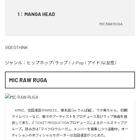
1
：
MANGA HEAD
MIC RAW RUGA
VIDEOTHINK
ジャンル：
ヒップホップ/ラップ
/
J-Pop
/
アイドル(女性)
MIC RAW RUGA
　KMNZ、吉田凜音/RINNEEE、根本凪（ex.でんぱ組）、でか美ちゃん、初期
ライムベリーなど、数々のアーティストをプロデュース及びラップ楽曲を提
供して来た、E TICKET PRODUCTIONプロデュースによるガールズラップグ
ループ。読み方は「マイクロウルーガ」。メンバーを募集しつつ活動中。オー
ディションのオフィシャルサポーターは吉田凜音がつとめた。
