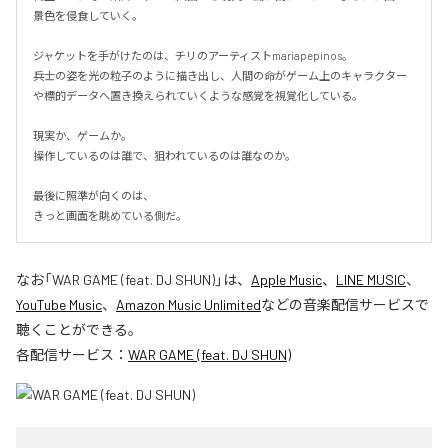
景色を侵食していく。

ジャケットを手がけたのは、チリのアーティストmariapepinos。

兵士の姿を光の粒子のように描き出し、人間の命がゲーム上のキャラクター
や標的データへ置き換えられていくような感覚を視覚化している。

現実か、ゲームか。

操作しているのは誰で、狙われているのは誰なのか。

最後に照準が向くのは、

きっと画面を眺めている側だ。
なお「
WAR GAME (feat. DJ SHUN)
」は、
Apple Music
、
LINE MUSIC
、
YouTube Music
、
Amazon Music Unlimited
などの音楽配信サービスで
聴くことができる。
各配信サービス：
WAR GAME (feat. DJ SHUN)