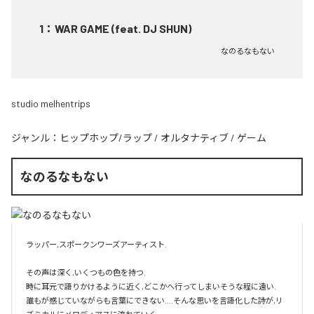
1
：
WAR GAME (feat. DJ SHUN)
なのるなもない
studio melhentrips
ジャンル：
ヒップホップ/ラップ
/
オルタナティブ
/
ゲーム
なのるなもない
ラッパー,スポークンワーズアーティスト.

その声は深く,いくつもの色を持つ.

時に耳元で語りかけるように近く,どこかへ行ってしまいそうな程に遠い.

誰もが感じていながらも言葉にできない....そんな思いを言語化した詩が,リ