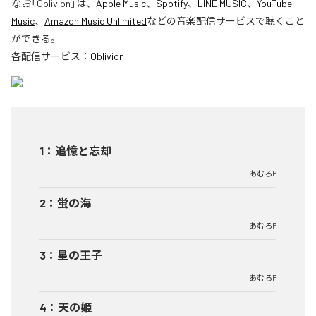
なお「
Oblivion
」は、
Apple Music
、
Spotify
、
LINE MUSIC
、
YouTube
Music
、
Amazon Music Unlimited
などの音楽配信サービスで聴くこと
ができる。
各配信サービス：
Oblivion
1
：
追憶と忘却
あむろP
2
：
蛍の海
あむろP
3
：
星の王子
あむろP
4
：
天の姫