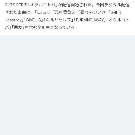
OUTSIDERの「オクルコトバ」が配信開始された。今回デジタル配信
された楽曲は、「karano」「罪を背負え」「殴りゃいいさ」「SHIT」
「destroy」「GIVE US」「キルザセレブ」「BURNING AWAY」「オクルコト
バ」「悪友」を含む全10曲となっている。
なお「
オクルコトバ
」は、
Apple Music
、
Spotify
、
LINE MUSIC
、
YouTube Music
、
Amazon Music Unlimited
などの音楽配信サービスで
聴くことができる。
各配信サービス：
オクルコトバ
1
：
karano
OUTSIDER
2
：
罪を背負え