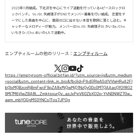
2023年11月結成。下北沢を中心にライブ活動を行っている4ピースロックロ
ックバンド。 Vo./Gt. 矢嶋理子がSNSでメンバー募集を行い結成。 恋愛をテ
ーマにした楽曲を中心に、普段は口に出せない本音を歌詞に落とし込む。キ
ャッチーなメロディーが魅力。 メンバーはVo./Gt. 矢嶋理子Gt.かい Ba./Cho. 
いちき Dr./Cho.めいの4人で活動中。
エンプティルーム
の他のリリース：
エンプティルーム
https://emptyroom-official.bitfan.id/?utm_source=ig&utm_medium
=social&utm_content=link_in_bio&fbclid=PAdGRleASd1VVleHRuA2Fl
bQIxMQBzcnRjBmFwcF9pZA8xMjQwMjQ1NzQyODc0MTQAAacQfOf8G2
9Ml7M6VIwZBA8L_ZmktpxurQv_azJxPpV60ZbXO2p-Y4NDNWZ70w_
aem_mbYOGgMS0YNCs1Tos7JPOg