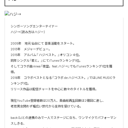
シンガーソングエンターテイナー

ハジ→（読み方はハジー）

2005年　地元 仙台にて 音楽活動をスタート。

2013年　メジャーデビュー。

2015年　アルバム『 ハジベスト。』オリコン４位。

同年シングル『君と。』にてiTunesランキング1位。

そしてコラボ曲 miwa『夜空。feat.ハジ→』でもiTunesランキング1位を獲
得。

2016年　コラボベストとなる『コラボ de ハジベスト。』ではLINE MUSICラ
ンキング1位。

リリース作品は配信チャートを中心に数々のタイトルを獲得。

現在YouTube登録者数は20万人、楽曲総再生回数は2億回に達し、

老若男女問わず幅広い世代から支持を受けている。 

back DJとの連携のみで一人でステージに立ち、ワンマイクでパフォーマン
スしきる、
