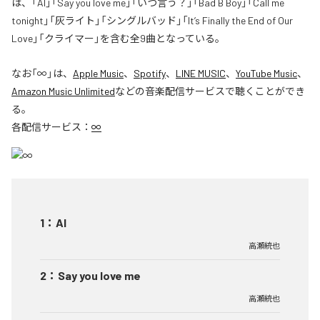
は、「AI」「Say you love me」「いつ言う？」「Bad B Boy」「Call me
tonight」「灰ライト」「シングルバッド」「It’s Finally the End of Our
Love」「クライマー」を含む全9曲となっている。
なお「
∞
」は、
Apple Music
、
Spotify
、
LINE MUSIC
、
YouTube Music
、
Amazon Music Unlimited
などの音楽配信サービスで聴くことができ
る。
各配信サービス：
∞
1
：
AI
高瀬統也
2
：
Say you love me
高瀬統也