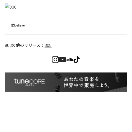
愛believe
808
の他のリリース：
808