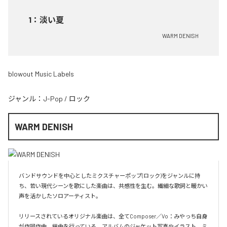
1
：
淡い夏
WARM DENISH
blowout Music Labels
ジャンル：
J-Pop
/
ロック
WARM DENISH
バンドサウンドを中心としたミクスチャーポップ(ロック)をジャンルに持
ち、若い現代シーンを歌にした楽曲は、共感性を生む。繊細な歌詞と暖かい
声を活かしたソロアーティスト。

リリースされているオリジナル楽曲は、全てComposer／Vo：みやっち自身
が作詞作曲、編曲を行っている。アルバムのジャケット写真やイラスト、ミ