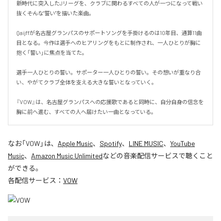
新時代に突入したJリーグを、クラブに関わるすべての人が一つになって戦い
抜く――そんな"誓い"を描いた楽曲。

Qaijffが名古屋グランパスのサポートソングを手掛けるのは10年目、通算11曲
目となる。今作は選手へのヒアリングをもとに制作され、一人ひとりが胸に
抱く「誓い」に焦点を当てた。

選手一人ひとりの誓い。サポーター一人ひとりの誓い。その想いが重なり合
い、やがてクラブ全体を支える大きな誓いとなっていく。

『VOW』は、名古屋グランパスへの応援歌であると同時に、自分自身の信念を
胸に前へ進む、すべての人へ届けたい一曲となっている。
なお「
VOW
」は、
Apple Music
、
Spotify
、
LINE MUSIC
、
YouTube
Music
、
Amazon Music Unlimited
などの音楽配信サービスで聴くこと
ができる。
各配信サービス：
VOW