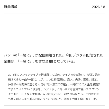
新曲情報
2026.8.8
ハジ→の「一緒に。」が配信開始された。今回デジタル配信された
楽曲は、「一緒に。」を含む全1曲となっている。
2018年のワンマンライブで初披露して以来、ライブでのみ歌い、大切に温め
続けてきた一曲「一緒に。」が、ついに初音源化。恋人、夫婦、家族、親友、
仲間――様々な関係に重なる大切な「唯一無二の存在」と一緒に “この人生を最期ま
で歩んでいく”という決意を、ハジ→らしい真っ直ぐな言葉で綴ったラブソン
グであり、壮大な人生賛歌。互いに支え合い、認め合いながら、これから先
も共に創る未来へ進んでゆこうという想いが、温かく力強く胸に響く一曲。