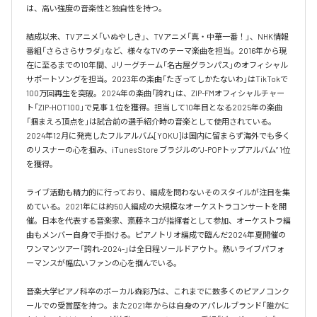
は、高い強度の音楽性と独自性を持つ。

結成以来、TVアニメ「いぬやしき」、TVアニメ「真・中華一番！」、NHK情報
番組「さらさらサラダ」など、様々なTVのテーマ楽曲を担当。2016年から現
在に至るまでの10年間、Jリーグチーム「名古屋グランパス」のオフィシャル
サポートソングを担当。2023年の楽曲「たぎってしかたないわ」はTikTokで
100万回再生を突破。2024年の楽曲「誇れ」は、ZIP-FMオフィシャルチャー
ト「ZIP-HOT100」で見事１位を獲得。担当して10年目となる2025年の楽曲
「掴まえろ頂点を」は試合前の選手紹介時の音楽として使用されている。

2024年12月に発売したフルアルバム[YOKU]は国内に留まらず海外でも多く
のリスナーの心を掴み、iTunes Store ブラジルの”J-POPトップアルバム” 1位
を獲得。

ライブ活動も精力的に行っており、編成を問わないそのスタイルが注目を集
めている。2021年には約50人編成の大規模なオーケストラコンサートを開
催。日本を代表する音楽家、斎藤ネコが指揮者として参加、オーケストラ編
曲もメンバー自身で手掛ける。ピアノトリオ編成で臨んだ2024年夏開催の
ワンマンツアー「誇れ-2024-」は全日程ソールドアウト。熱いライブパフォ
ーマンスが幅広いファンの心を掴んでいる。

音楽大学ピアノ科卒のボーカル森彩乃は、これまでに数多くのピアノコンク
ールでの受賞歴を持つ。また2021年からは自身のアパレルブランド「誰かに