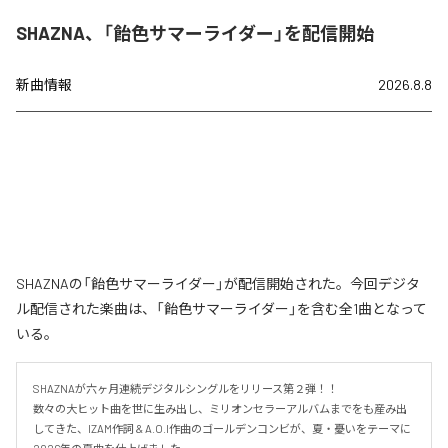
SHAZNA、「飴色サマーライダー」を配信開始
新曲情報
2026.8.8
SHAZNAの「飴色サマーライダー」が配信開始された。今回デジタ
ル配信された楽曲は、「飴色サマーライダー」を含む全1曲となって
いる。
SHAZNAが六ヶ月連続デジタルシングルをリリース第２弾！！

数々の大ヒット曲を世に生み出し、ミリオンセラーアルバムまでをも産み出
してきた、IZAM作詞 & A.O.I作曲のゴールデンコンビが、夏・憂いをテーマに