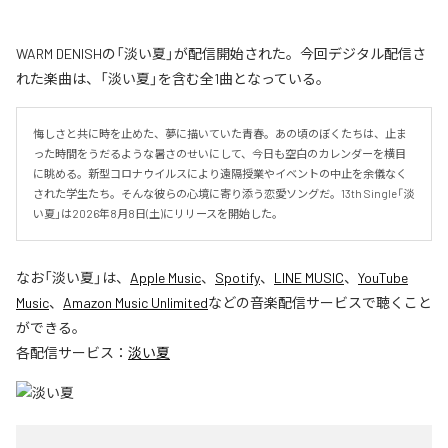
WARM DENISHの「淡い夏」が配信開始された。今回デジタル配信さ
れた楽曲は、「淡い夏」を含む全1曲となっている。
悔しさと共に時を止めた、夢に描いていた青春。あの頃のぼくたちは、止ま
った時間をうだるような暑さのせいにして、今日も空白のカレンダーを横目
に眺める。新型コロナウイルスにより遠隔授業やイベントの中止を余儀なく
された学生たち。そんな彼らの心境に寄り添う恋愛ソングだ。13th Single「淡
い夏」は2026年8月8日(土)にリリースを開始した。
なお「
淡い夏
」は、
Apple Music
、
Spotify
、
LINE MUSIC
、
YouTube
Music
、
Amazon Music Unlimited
などの音楽配信サービスで聴くこと
ができる。
各配信サービス：
淡い夏