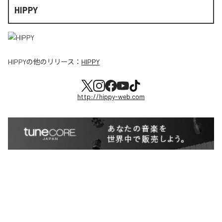
HIPPY
HIPPY
の他のリリース：
HIPPY
http://hippy-web.com