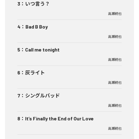
3
：
いつ言う？
高瀬統也
4
：
Bad B Boy
高瀬統也
5
：
Call me tonight
高瀬統也
6
：
灰ライト
高瀬統也
7
：
シングルバッド
高瀬統也
8
：
It’s Finally the End of Our Love
高瀬統也