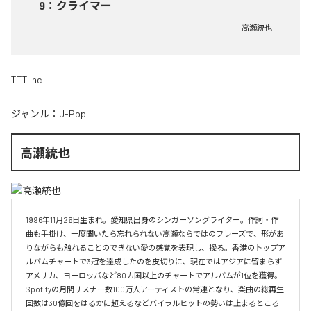
9
：
クライマー
高瀬統也
TTT inc
ジャンル：
J-Pop
高瀬統也
1996年11月26日生まれ。愛知県出身のシンガーソングライター。作詞・作
曲も手掛け、一度聞いたら忘れられない高瀬ならではのフレーズで、形があ
りながらも触れることのできない愛の感覚を表現し、操る。香港のトップア
ルバムチャートで3冠を達成したのを皮切りに、現在ではアジアに留まらず
アメリカ、ヨーロッパなど80カ国以上のチャートでアルバムが1位を獲得。
Spotifyの月間リスナー数100万人アーティストの常連となり、楽曲の総再生
回数は30億回をはるかに超えるなどバイラルヒットの勢いは止まるところ