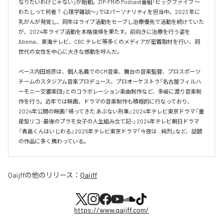
なりたいわけじゃない」が始動。ZIP-FMの Podcast番組「ビッグファイブ 〜
わたしって何者？ 心理学雑談〜」ではパーソナリティを担当中。2023 年に
乳がんが発覚し、同年はライブ活動をセーブし治療優先で活動を続けていた
が、2024年ライブ活動を本格復帰を果たす。前向きに治療を行う姿を
Abema、東海テレビ、CBC テレビ等多くのメディアが密着取材を行い、同
世代の女性を中心に大きな感動を呼んだ。

ベース内田旭彦は、個人名義でのCM音楽、舞台の音楽監督、プロスポーツ
チームのスタジアム音楽プロデュース、プロオーケストラ「名古屋フィルハ
ーモニー交響楽団」とのコラボレーション楽曲制作など、多岐に渡り音楽制
作を行う。近年では映画、ドラマの音楽制作も積極的に行なっており、
2024年公開の映画『帰ってきた あぶない刑事』2024年テレビ東京ドラマ『量
産型リコ -最後のプラモ女子の人生組み立て記-』2024年テレビ朝日ドラマ
『青島くんはいじわる』2025年テレビ東京ドラマ「今夜は…純烈」など、話題
の作品に多く携わっている。
Qaijff
の他のリリース：
Qaijff
https://www.qaijff.com/