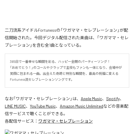
二刀流系アイドルFortunessの「ワガママ・セレブレーション」が配
信開始された。今回デジタル配信された楽曲は、「ワガママ・セレ
ブレーション」を含む全1曲となっている。
365日で一番幸せな瞬間を彩る、ハッピー全開のパーティーソング！

「おめでとう！」のコールやクラップで主役もファンも一体となり、会場中が
笑顔に包まれる一曲。出会えた奇跡と特別な瞬間を、最高の祝福に変える
Fortuness流セレブレーションソングです。
なお「
ワガママ・セレブレーション
」は、
Apple Music
、
Spotify
、
LINE MUSIC
、
YouTube Music
、
Amazon Music Unlimited
などの音楽配
信サービスで聴くことができる。
各配信サービス：
ワガママ・セレブレーション