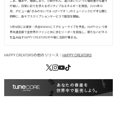
こあ、橘あや、楠森しゅり、小鈴かれん、逢川あいといった個性豊かな面々
が揃い、日常に彩りを添えるポジティブなエネルギーを発信。2024年10
月、デビュー曲「きみのせいではっぴーです！」のミュージックビデオ公開と
同時に、各サブスクリプションサービスで配信を開始。

11月16日には東京・渋谷WWWXにてデビューライブを予定。HAPPYという世
界共通言語で全世界のファンと共に歩むリーダーを目指し、新たなハピネス
を生み出すHAPPY CREATORSの今後に注目が集まる。
HAPPY CREATORS
の他のリリース：
HAPPY CREATORS