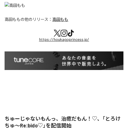
高田もも
の他のリリース：
高田もも
https://houkagoprincess.jp/
ちゅーじゃないもんっ、治癒だもん！♡、「とろけ
ちゅ〜Re:bido♡」を配信開始