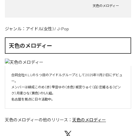
天色のメロディー
ジャンル：
アイドル(女性)
/
J-Pop
天色のメロディー
合同会社H.L.Lの５つ目のアイドルグループとして2025年11月21日にデビュ
ー。

メンバーは緋成このめ（赤）雫音ゆの（水色）城宮りゅぐ（白）恋姫るる（ピン
ク）月麦ひな（黄色）の5人組。

名古屋を拠点に日々活動中。
天色のメロディー
の他のリリース：
天色のメロディー