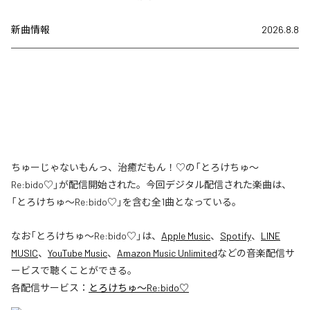
新曲情報
2026.8.8
ちゅーじゃないもんっ、治癒だもん！♡の「とろけちゅ〜
Re:bido♡」が配信開始された。今回デジタル配信された楽曲は、
「とろけちゅ〜Re:bido♡」を含む全1曲となっている。
なお「
とろけちゅ〜Re:bido♡
」は、
Apple Music
、
Spotify
、
LINE
MUSIC
、
YouTube Music
、
Amazon Music Unlimited
などの音楽配信サ
ービスで聴くことができる。
各配信サービス：
とろけちゅ〜Re:bido♡