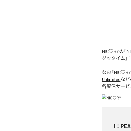
NIC♡RYの
グッタイム」「
なお「
NIC♡RY
Unlimited
など
各配信サービ
1
：
PEA