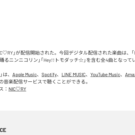
「NIC♡RY」が配信開始された。今回デジタル配信された楽曲は、「P
踊るニンニコリン」「Hey!!トモダッチ☆」を含む全4曲となって
」は、
Apple Music
、
Spotify
、
LINE MUSIC
、
YouTube Music
、
Amaz
の音楽配信サービスで聴くことができる。
ス：
NIC♡RY
CE