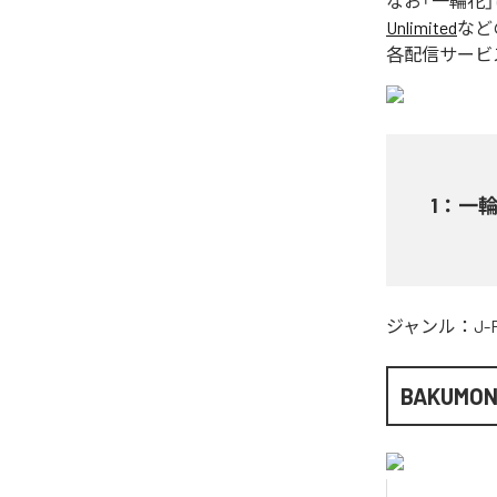
なお「
一輪花
Unlimited
など
各配信サービ
1
：
一
ジャンル：
J-
BAKUMO