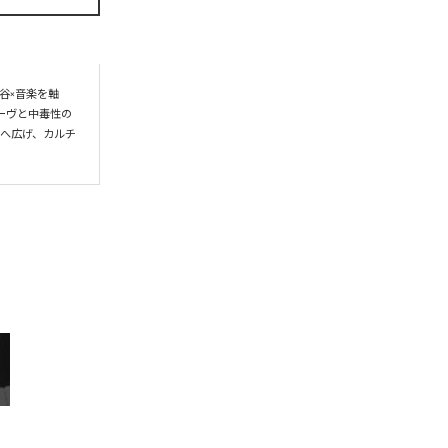
谷×音楽を軸
ーヴと中毒性の
界へ広げ、カルチ