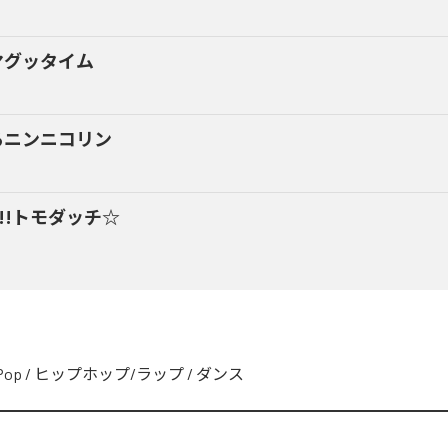
マグッタイム
るニンニコリン
y!!トモダッチ☆
Pop
/
ヒップホップ/ラップ
/
ダンス