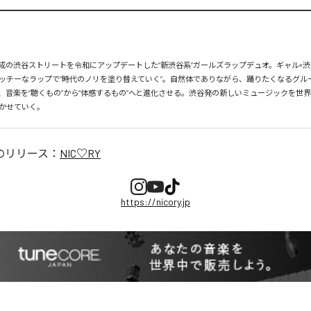
、平成の渋谷ストリートを令和にアップデートした“新渋谷系”ガールズラップデュオ。ギャル×渋
ッチーなラップで“時代のノリを塗り替えていく”。自然体でありながら、踊りたくなるグル
、音楽を“聴くもの”から“体感するもの”へと進化させる。渋谷発の新しいミュージックを世
かせていく。
のリリース：
NIC♡RY
https://nicory.jp