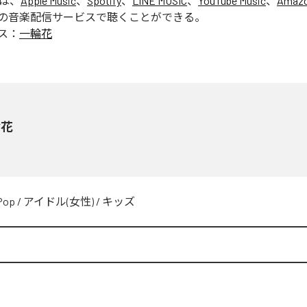
」は、
Apple Music
、
Spotify
、
LINE MUSIC
、
YouTube Music
、
Amazo
の音楽配信サービスで聴くことができる。
ス：
一輪花
輪花
Pop
/
アイドル(女性)
/
キッズ
N