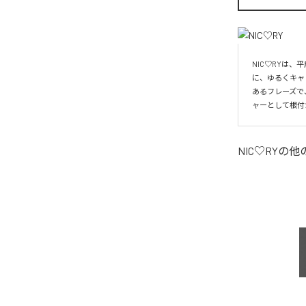
NIC♡RYは
に、ゆるくキャ
あるフレーズで
ャーとして根付
NIC♡RY
の他