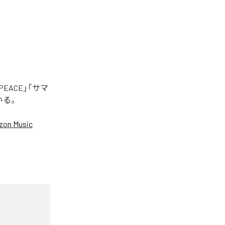
EACE」「サマ
いる。
on Music