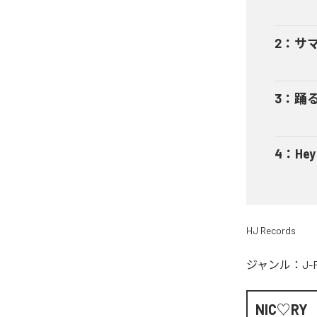
2
：
サ
3
：
踊
4
：
He
HJ Records
ジャンル：
J-
NIC♡RY