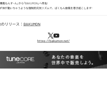
「爆風もんす~ん」から「BAKUMON」へ改名!

ず体が動いちゃうような強制的元気リズムで、ばくもん旋風を巻き起こします!
他のリリース：
BAKUMON
https://bakumon.net/