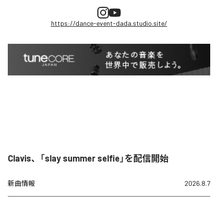
https://dance-event-dada.studio.site/
Clavis、「slay summer selfie」を配信開始
新曲情報
2026.8.7