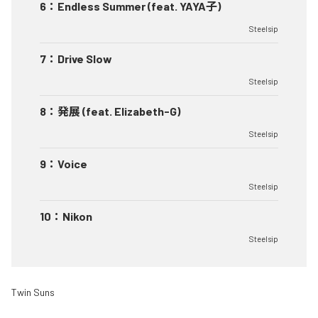
6
：
Endless Summer (feat. YAYA子)
Steelsip
7
：
Drive Slow
Steelsip
8
：
発展 (feat. Elizabeth-G)
Steelsip
9
：
Voice
Steelsip
10
：
Nikon
Steelsip
Twin Suns