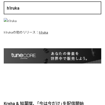
h1ruka
h1ruka
の他のリリース：
h1ruka
Kreha & 知葉瑠、「今は今だけ」を配信開始