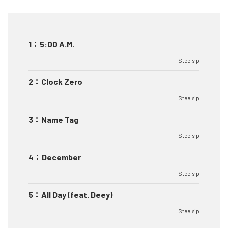
1
：
5:00 A.M.
Steelsip
2
：
Clock Zero
Steelsip
3
：
Name Tag
Steelsip
4
：
December
Steelsip
5
：
All Day (feat. Deey)
Steelsip