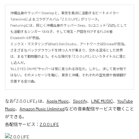
沖縄出身のラッパー Steelsipと、東京を拠点に活動するビートメイカー 
Tatwoineによるコラボアルバム 『Z.O.O LIFE』 がリリース。

Featuringには、同じく沖縄出身のラッパー Deey、DJユニット「凸凹」として
も活動するシンガー YAYA子、そして埼玉・戸田をREPするFLOW者 
Elizabeth-Gが参加。

ミックス・マスタリングはKat'z Deli Studio、アートワークは$hirawが担当。

さまざまなバックグラウンドを持つ人々が集まり、交わる混沌とした世界
は、まるで動物園のよう。そんな現代を『Z.O.O LIFE』というタイトルに落と
し込んだ。

"ALL EYES ON ME"――ラッパーは常に見られる存在だ。しかし、決して見せ物で
はない。そのメッセージを軸に、東京と沖縄、それぞれの空気感や価値観が
交差する全10曲。
なお「
Z.O.O LIFE
」は、
Apple Music
、
Spotify
、
LINE MUSIC
、
YouTube
Music
、
Amazon Music Unlimited
などの音楽配信サービスで聴くこと
ができる。
各配信サービス：
Z.O.O LIFE