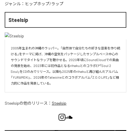
ジャンル：
ヒップホップ/ラップ
Steelsip
2005年生まれの沖縄のラッパー。「自然体で自分たちの好きな音楽を作り続
ける」をテーマに掲げ、沖縄の空気をパッケージしたサンプルベース中心の
サウンドでタイトなラップを聴かせる。2020年頃にSoundCloudでの楽曲
の発表を始め、2023年には初作品となるrihakuとのコラボEP「Soul 2 
Soul」をCDのみでリリース。以降も2025年のrihakuと再び組んだアルバム
「YURAMEKI」、2026年のTatwoineとのコラボアルバム「Z.O.O LIFE」など精
力的に作品を発表している。
Steelsip
の他のリリース：
Steelsip