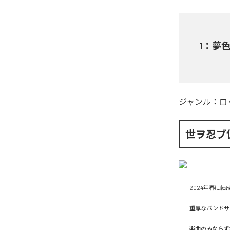
1
：
夢
ジャンル：
ロ
世ヲ忍ブ
2024年春に結
重厚なバンドサ
楽曲のみならず