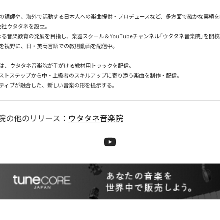
の講師や、海外で活動する日本人への楽曲提供・プロデュースなど、多方面で確かな実績を築
会社ウタタネを設立。

なる音楽教育の発展を目指し、楽器スクール＆YouTubeチャンネル「ウタタネ音楽院」を開校。
を視野に、日・英両言語での教則動画を配信中。

は、ウタタネ音楽院が手がける教材用トラックを配信。

ストステップから中・上級者のスキルアップに寄り添う楽曲を制作・配信。

院
の他のリリース：
ウタタネ音楽院