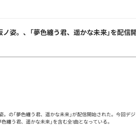
仮ノ姿。、「夢色纏う君、遥かな未来」を配信
姿。の「夢色纏う君、遥かな未来」が配信開始された。今回デ
夢色纏う君、遥かな未来」を含む全1曲となっている。