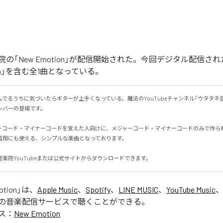
の「New Emotion」が配信開始された。今回デジタル配信さ
tion」を含む全1曲となっている。
でるうちに気づいたらギターが上手くなっている、魔法のYouTubeチャンネル「ウタタネ
ーの登場です。

ーコード・マイナーコードを覚えた人向けに、メジャーコード・マイナーコードのみで作られて
用にも使える、シンプルな楽曲となっております。

楽院YouTubeまたは公式サイトからダウンロードできます。
otion
」は、
Apple Music
、
Spotify
、
LINE MUSIC
、
YouTube Music
の音楽配信サービスで聴くことができる。
ス：
New Emotion