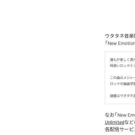
ウタタネ音楽院
「New Emo
誰もが楽しく遊ん
味良いロックナンバ
この曲はメジャ
ロックの編曲学習
譜面はウタタネ音
なお「
New Em
Unlimited
など
各配信サービ