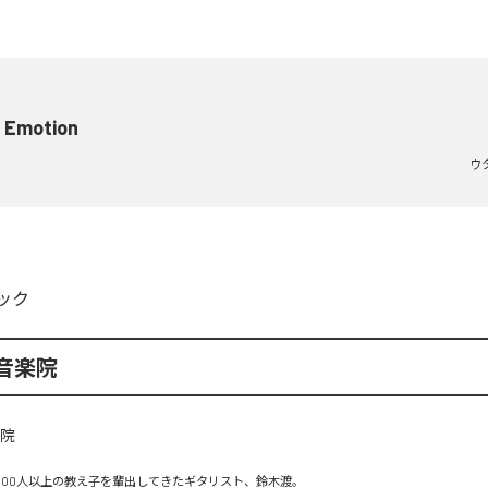
 Emotion
ウ
ック
音楽院
,000人以上の教え子を輩出してきたギタリスト、鈴木渡。
