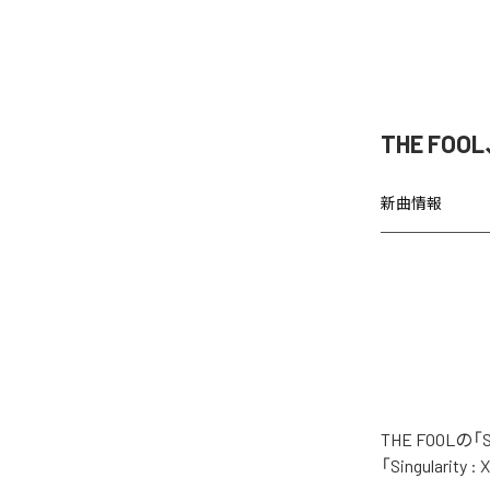
THE FOOL
新曲情報
THE FOOL
「Singular