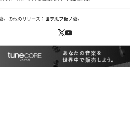
姿。
の他のリリース：
世ヲ忍ブ仮ノ姿。