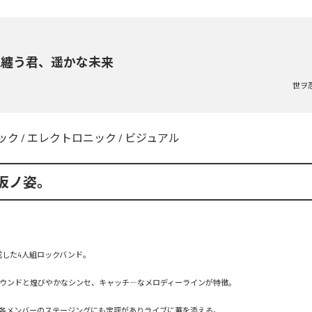
色纏う君、遥かな未来
世ヲ
ック
/
エレクトロニック
/
ビジュアル
仮ノ姿。
成した4人組ロックバンド。

ウンドと煌びやかなシンセ、キャッチ―なメロディーラインが特徴。

各メンバーのステージングにも定評がありライブに華を添える。