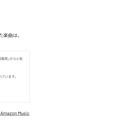
れた楽曲は、
音楽院」から小気
います。

、
Amazon Music